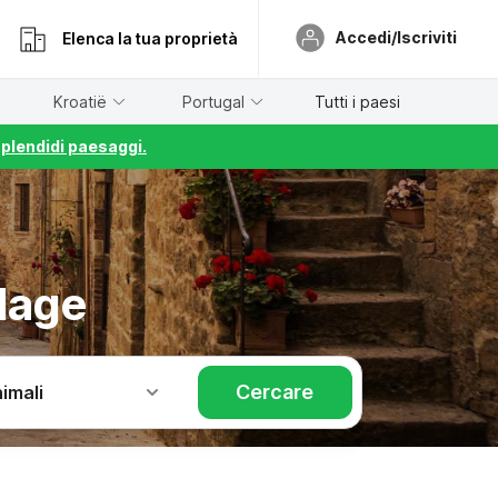
Accedi/Iscriviti
Elenca la tua proprietà
Kroatië
Portugal
Tutti i paesi
splendidi paesaggi.
lage
Cercare
imali