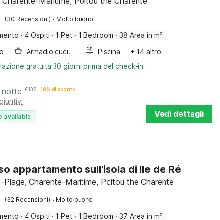
, Charente-Maritime, Poitou the Charente
·
(30 Recensioni)
Molto buono
mento
·
4 Ospiti
·
1 Pet
·
1 Bedroom
·
38 Area in m²
bo
Armadio cucina
Piscina
+ 14 altro
lazione gratuita 30 giorni prima del check-in
 notte
€
138
19% di sconto
giuntivi
Vedi dettagli
e available
so appartamento sull'isola di Ile de Ré
-Plage, Charente-Maritime, Poitou the Charente
·
(32 Recensioni)
Molto buono
mento
·
4 Ospiti
·
1 Pet
·
1 Bedroom
·
37 Area in m²