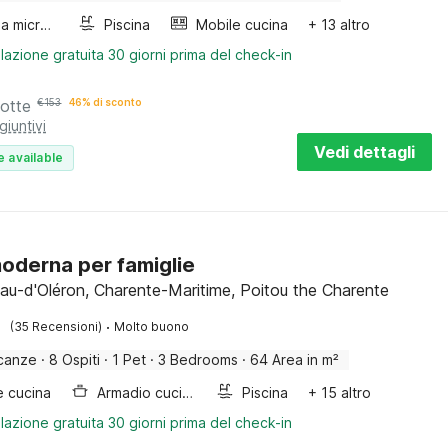
Forno a microonde combinato
Piscina
Mobile cucina
+ 13 altro
lazione gratuita 30 giorni prima del check-in
notte
€
153
46% di sconto
giuntivi
Vedi dettagli
e available
oderna per famiglie
au-d'Oléron, Charente-Maritime, Poitou the Charente
·
(35 Recensioni)
Molto buono
canze
·
8 Ospiti
·
1 Pet
·
3 Bedrooms
·
64 Area in m²
e cucina
Armadio cucina
Piscina
+ 15 altro
lazione gratuita 30 giorni prima del check-in