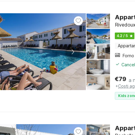
Appart
Rivedoux
4.2 / 5
Apparta
Cancel
€
79
a 
+
Costi ag
Kids zon
Appart