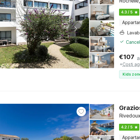
Rochelle
4.3 / 5
Apparta
Lava
Cancel
€
107
a
+
Costi ag
Kids zon
Grazio
Rivedoux
4.2 / 5
Apparta