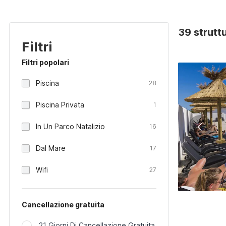
39 strutt
Filtri
Filtri popolari
Piscina
28
Piscina Privata
1
In Un Parco Natalizio
16
Dal Mare
17
Wifi
27
Cancellazione gratuita
21 Giorni Di Cancellazione Gratuita