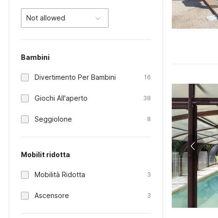
Not allowed
Bambini
Divertimento Per Bambini
16
Giochi All'aperto
38
Seggiolone
8
Mobilit ridotta
Mobilità Ridotta
3
Ascensore
3