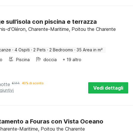
e sull'isola con piscina e terrazza
nis-d'Oléron, Charente-Maritime, Poitou the Charente
canze
·
4 Ospiti
·
2 Pets
·
2 Bedrooms
·
35 Area in m²
bo
Piscina
doccia
+ 19 altro
notte
€
144
40% di sconto
Vedi dettagli
giuntivi
amento a Fouras con Vista Oceano
Charente-Maritime, Poitou the Charente