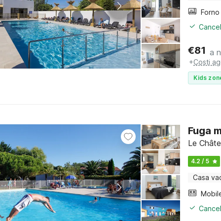
Cancel
€
81
a 
+
Costi ag
Kids zon
Fuga m
Le Châte
4.2 / 5
Casa va
Mobil
Cancel