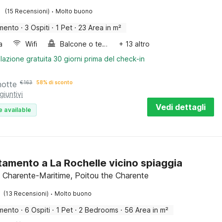
·
(15 Recensioni)
Molto buono
mento
·
3 Ospiti
·
1 Pet
·
23 Area in m²
a
Wifi
Balcone o terrazza
+ 13 altro
lazione gratuita 30 giorni prima del check-in
notte
€
163
58% di sconto
giuntivi
Vedi dettagli
e available
amento a La Rochelle vicino spiaggia
, Charente-Maritime, Poitou the Charente
·
(13 Recensioni)
Molto buono
mento
·
6 Ospiti
·
1 Pet
·
2 Bedrooms
·
56 Area in m²