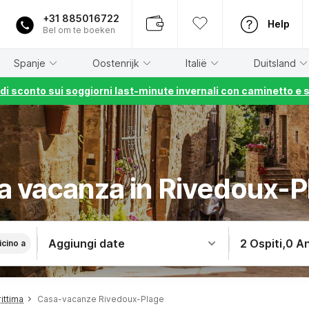
+31 885016722
Help
Bel om te boeken
Spanje
Oostenrijk
Italië
Duitsland
% di sconto sui soggiorni last-minute invernali con caminetto e 
a vacanza in Rivedoux-P
Aggiungi date
2 Ospiti
,
0 An
icino a
ittima
Casa-vacanze Rivedoux-Plage