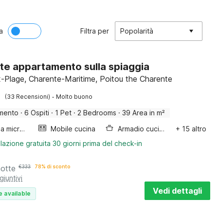
a
Filtra per
Popolarità
te appartamento sulla spiaggia
-Plage, Charente-Maritime, Poitou the Charente
·
(33 Recensioni)
Molto buono
mento
·
6 Ospiti
·
1 Pet
·
2 Bedrooms
·
39 Area in m²
Forno a microonde combinato
Mobile cucina
Armadio cucina
+ 15 altro
lazione gratuita 30 giorni prima del check-in
notte
€
333
78% di sconto
giuntivi
Vedi dettagli
e available