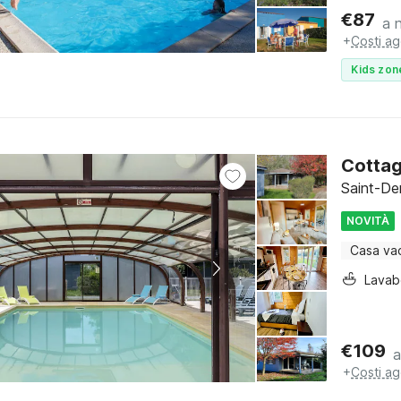
€
87
a 
+
Costi ag
Kids zon
Cottag
Saint-De
NOVITÀ
Casa va
Lava
€
109
a
+
Costi ag