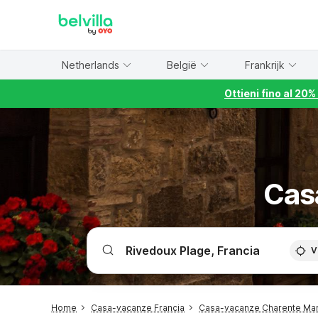
WIZARD MEMBER
Netherlands
België
Frankrijk
Ottieni fino al 20
Cas
V
Home
Casa-vacanze Francia
Casa-vacanze Charente Mar