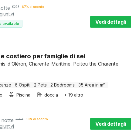
notte
€
273
67% di sconto
giuntivi
Vedi dettagli
e available
e costiero per famiglie di sei
nis-d'Oléron, Charente-Maritime, Poitou the Charente
canze
·
6 Ospiti
·
2 Pets
·
2 Bedrooms
·
35 Area in m²
bo
Piscina
doccia
+ 19 altro
 notte
€
257
59% di sconto
Vedi dettagli
giuntivi