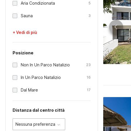
Aria Condizionata
5
Sauna
3
+ Vedi di più
Posizione
Non In Un Parco Natalizio
23
In Un Parco Natalizio
16
Dal Mare
17
Distanza dal centro città
Nessuna preferenza