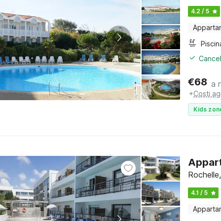
4.2 / 5
Apparta
Piscin
Cancel
€
68
a 
+
Costi ag
Kids zon
Appart
Rochelle
4.1 / 5
Apparta