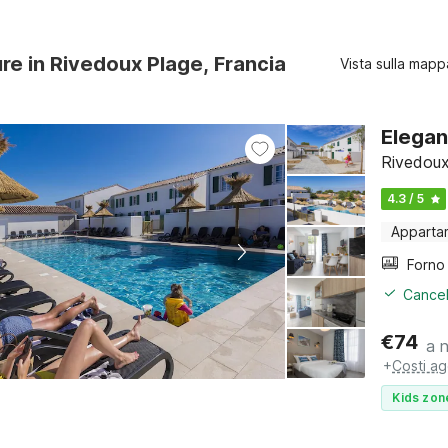
ure in Rivedoux Plage, Francia
Vista sulla mapp
Elegan
Rivedoux
4.3 / 5
Apparta
Cancel
€
74
a 
+
Costi ag
Kids zon