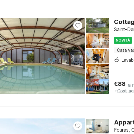
Cottag
Saint-De
NOVITÀ
Casa va
Lava
€
88
a 
+
Costi ag
Appart
Fouras, 