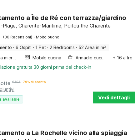
amento a Île de Ré con terrazza/giardino
-Plage, Charente-Maritime, Poitou the Charente
·
(30 Recensioni)
Molto buono
mento
·
6 Ospiti
·
1 Pet
·
2 Bedrooms
·
52 Area in m²
Forno a microonde combinato
Mobile cucina
Armadio cucina
+ 16 altro
lazione gratuita 30 giorni prima del check-in
notte
€
393
79% di sconto
giuntivi
Vedi dettagli
e available
amento a La Rochelle vicino alla spiaggia