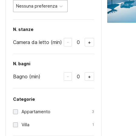
Nessuna preferenza
N. stanze
Camera da letto (min)
0
-
+
N. bagni
Bagno (min)
0
-
+
Categorie
Appartamento
3
Villa
1