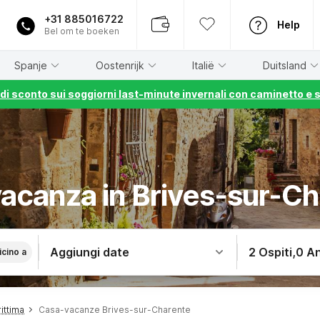
+31 885016722
Help
Bel om te boeken
Spanje
Oostenrijk
Italië
Duitsland
% di sconto sui soggiorni last-minute invernali con caminetto e 
acanza in Brives-sur-C
Aggiungi date
2 Ospiti
,
0 An
icino a
ittima
Casa-vacanze Brives-sur-Charente