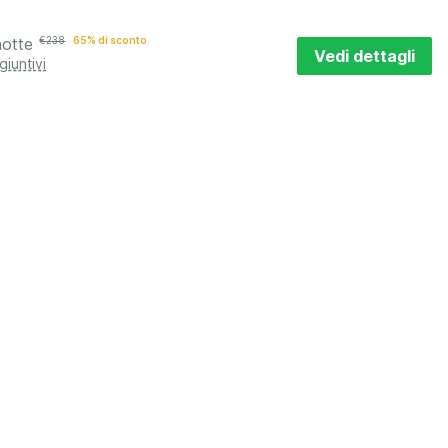
notte
€
238
65% di sconto
Vedi dettagli
giuntivi