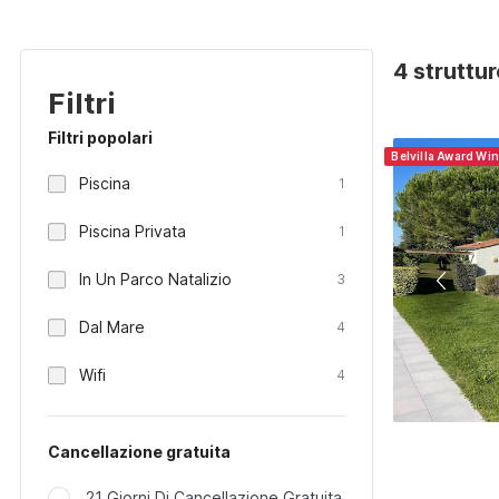
4 struttu
Filtri
Filtri popolari
Belvilla Award Wi
Piscina
1
Piscina Privata
1
In Un Parco Natalizio
3
Dal Mare
4
Wifi
4
Cancellazione gratuita
21 Giorni Di Cancellazione Gratuita