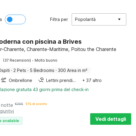
a
Filtra per
Popolarità
moderna con piscina a Brives
ur-Charente, Charente-Maritime, Poitou the Charente
·
(37 Recensioni)
Molto buono
Ospiti
·
2 Pets
·
5 Bedrooms
·
300 Area in m²
Ombrellone
Lettini prendisole
+ 37 altro
lazione gratuita 43 giorni prima del check-in
 notte
€
366
51% di sconto
giuntivi
Vedi dettagli
e available