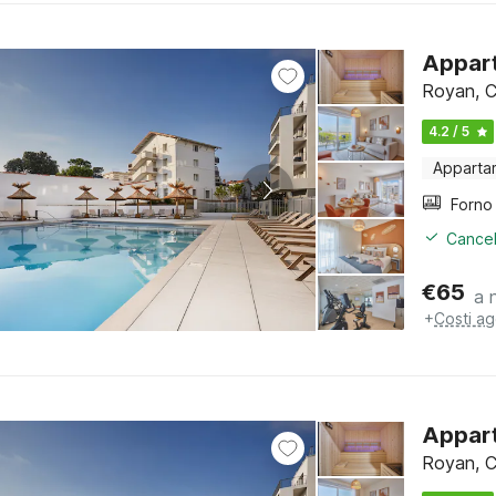
Appart
Royan, C
4.2 / 5
Apparta
Cancel
€
65
a 
+
Costi ag
Appart
Royan, C