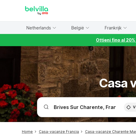
WIZARD MEMBER
Netherlands
België
Frankrijk
Ottieni fino al 20
Casa v
V
Home
Casa-vacanze Francia
Casa-vacanze Charente Mar