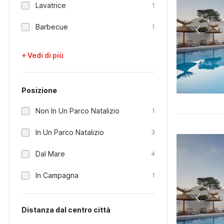
Lavatrice
1
Barbecue
1
+ Vedi di più
Posizione
Non In Un Parco Natalizio
1
In Un Parco Natalizio
3
Dal Mare
4
In Campagna
1
Distanza dal centro città