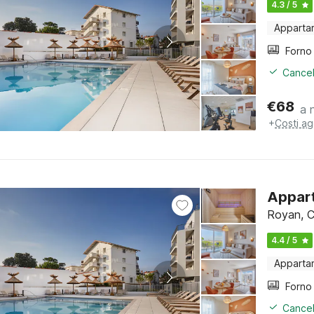
4.3 / 5
Apparta
Cancel
€
68
a 
+
Costi ag
Appart
Royan, C
4.4 / 5
Apparta
Cancel