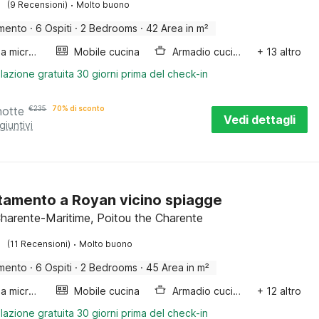
·
(9 Recensioni)
Molto buono
mento
·
6 Ospiti
·
2 Bedrooms
·
42 Area in m²
Forno a microonde combinato
Mobile cucina
Armadio cucina
+ 13 altro
lazione gratuita 30 giorni prima del check-in
notte
€
235
70% di sconto
Vedi dettagli
giuntivi
amento a Royan vicino spiagge
harente-Maritime, Poitou the Charente
·
(11 Recensioni)
Molto buono
mento
·
6 Ospiti
·
2 Bedrooms
·
45 Area in m²
Forno a microonde combinato
Mobile cucina
Armadio cucina
+ 12 altro
lazione gratuita 30 giorni prima del check-in