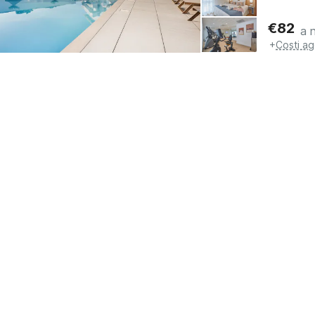
€
82
a 
+
Costi ag