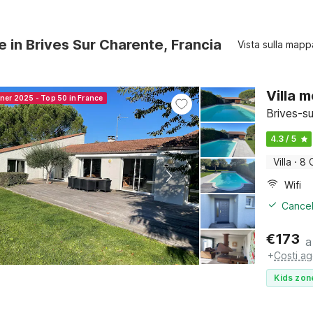
re in Brives Sur Charente, Francia
Vista sulla mapp
Villa 
nner 2025 - Top 50 in France
Brives-s
4.3 / 5
Villa
·
8 
Wifi
Cancel
€
173
a
+
Costi ag
Kids zon