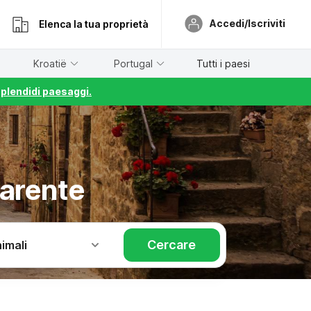
Accedi/Iscriviti
Elenca la tua proprietà
Kroatië
Portugal
Tutti i paesi
splendidi paesaggi.
harente
Cercare
imali