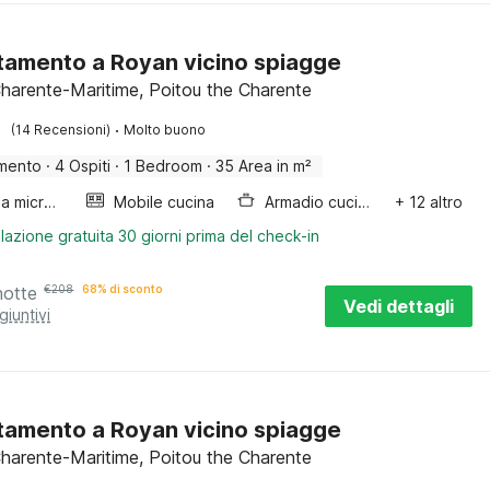
amento a Royan vicino spiagge
harente-Maritime, Poitou the Charente
·
(14 Recensioni)
Molto buono
mento
·
4 Ospiti
·
1 Bedroom
·
35 Area in m²
Forno a microonde combinato
Mobile cucina
Armadio cucina
+ 12 altro
lazione gratuita 30 giorni prima del check-in
notte
€
208
68% di sconto
Vedi dettagli
giuntivi
amento a Royan vicino spiagge
harente-Maritime, Poitou the Charente