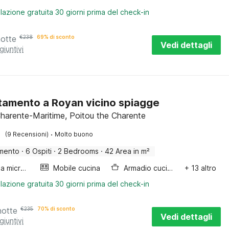
lazione gratuita 30 giorni prima del check-in
notte
€
238
69% di sconto
Vedi dettagli
giuntivi
amento a Royan vicino spiagge
harente-Maritime, Poitou the Charente
·
(9 Recensioni)
Molto buono
mento
·
6 Ospiti
·
2 Bedrooms
·
42 Area in m²
Forno a microonde combinato
Mobile cucina
Armadio cucina
+ 13 altro
lazione gratuita 30 giorni prima del check-in
notte
€
235
70% di sconto
Vedi dettagli
giuntivi