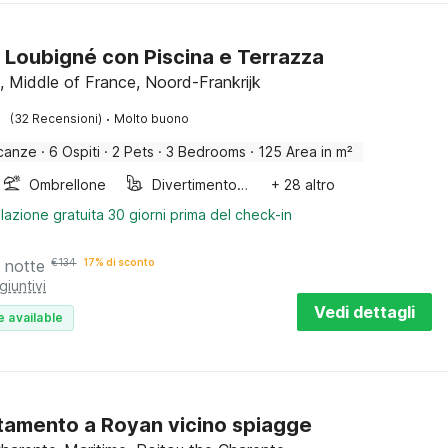
 Loubigné con Piscina e Terrazza
, Middle of France, Noord-Frankrijk
·
(32 Recensioni)
Molto buono
canze
·
6 Ospiti
·
2 Pets
·
3 Bedrooms
·
125 Area in m²
Ombrellone
Divertimento per bambini
+ 28 altro
lazione gratuita 30 giorni prima del check-in
 notte
€
134
17% di sconto
giuntivi
Vedi dettagli
e available
amento a Royan vicino spiagge