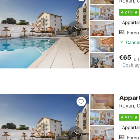
Royan, C
4.2 / 5
Apparta
Cancel
€
65
a 
+
Costi ag
Appart
Royan, C
4.4 / 5
Apparta