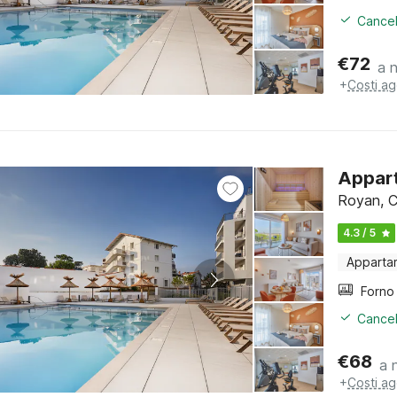
Cancel
€
72
a 
+
Costi ag
Appart
Royan, C
4.3 / 5
Apparta
Cancel
€
68
a 
+
Costi ag