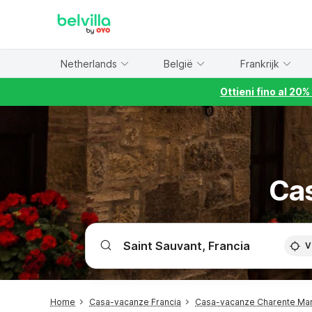
WIZARD MEMBER
Netherlands
België
Frankrijk
Ottieni fino al 20
Cas
V
Home
Casa-vacanze Francia
Casa-vacanze Charente Mar