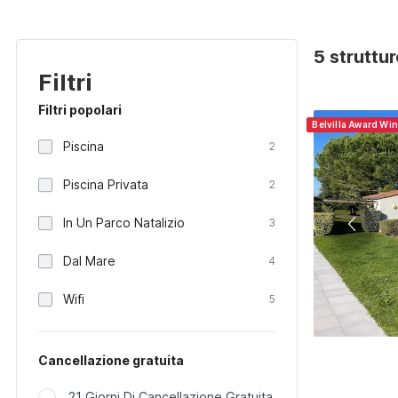
5 struttu
Filtri
Filtri popolari
Belvilla Award Wi
Piscina
2
Piscina Privata
2
In Un Parco Natalizio
3
Dal Mare
4
Wifi
5
Cancellazione gratuita
21 Giorni Di Cancellazione Gratuita