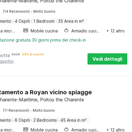
harente-Maritime, Poitou the Charente
·
(14 Recensioni)
Molto buono
mento
·
4 Ospiti
·
1 Bedroom
·
35 Area in m²
Forno a microonde combinato
Mobile cucina
Armadio cucina
+ 12 altro
lazione gratuita 30 giorni prima del check-in
notte
€
208
68% di sconto
Vedi dettagli
giuntivi
amento a Royan vicino spiagge
harente-Maritime, Poitou the Charente
·
(11 Recensioni)
Molto buono
mento
·
6 Ospiti
·
2 Bedrooms
·
45 Area in m²
Forno a microonde combinato
Mobile cucina
Armadio cucina
+ 12 altro