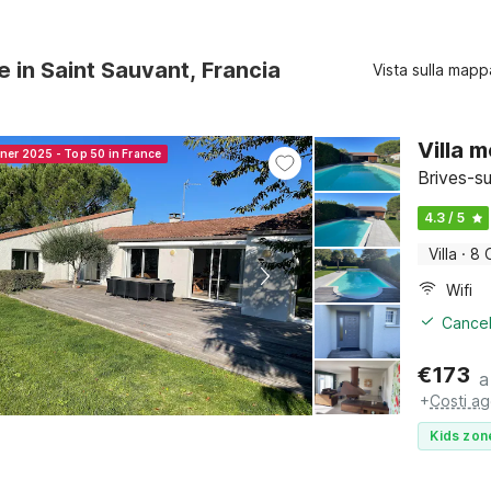
re in Saint Sauvant, Francia
Vista sulla mapp
Villa 
nner 2025 - Top 50 in France
Brives-s
4.3 / 5
Villa
·
8 
Wifi
Cancel
€
173
a
+
Costi ag
Kids zon