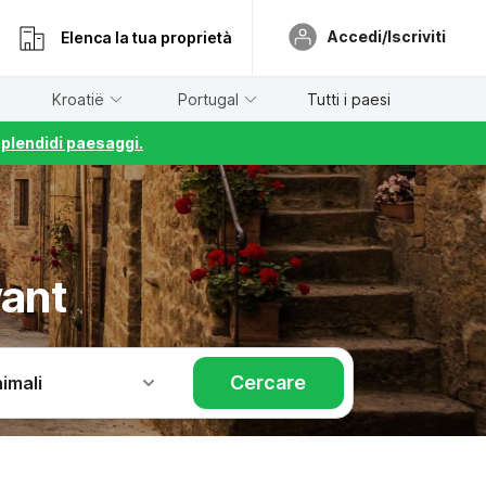
Accedi/Iscriviti
Elenca la tua proprietà
Kroatië
Portugal
Tutti i paesi
splendidi paesaggi.
vant
Cercare
imali