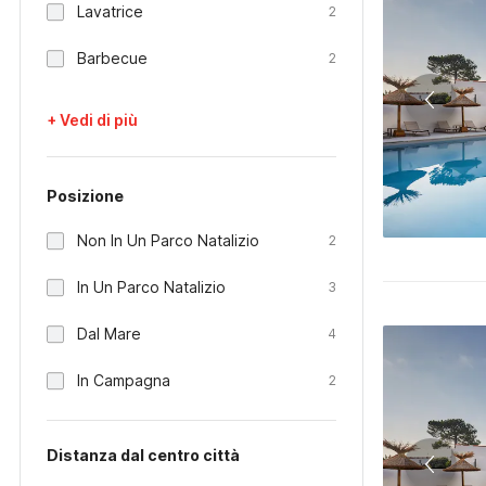
Lavatrice
2
Barbecue
2
+ Vedi di più
Posizione
Non In Un Parco Natalizio
2
In Un Parco Natalizio
3
Dal Mare
4
In Campagna
2
Distanza dal centro città