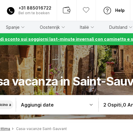
+31 885016722
Help
Bel om te boeken
Spanje
Oostenrijk
Italië
Duitsland
% di sconto sui soggiorni last-minute invernali con caminetto e 
a vacanza in Saint-Sau
Aggiungi date
2 Ospiti
,
0 An
icino a
ittima
Casa-vacanze Saint-Sauvant