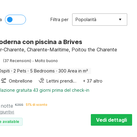
a
Filtra per
Popolarità
moderna con piscina a Brives
ur-Charente, Charente-Maritime, Poitou the Charente
·
(37 Recensioni)
Molto buono
Ospiti
·
2 Pets
·
5 Bedrooms
·
300 Area in m²
Ombrellone
Lettini prendisole
+ 37 altro
lazione gratuita 43 giorni prima del check-in
 notte
€
366
51% di sconto
giuntivi
Vedi dettagli
e available