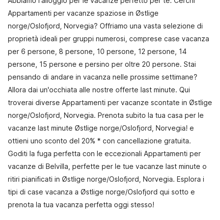
Abbiamo l'alloggio per le vacanze perfetto per te. Cerchi
Appartamenti per vacanze spaziose in Østlige
norge/Oslofjord, Norvegia? Offriamo una vasta selezione di
proprietà ideali per gruppi numerosi, comprese case vacanza
per 6 persone, 8 persone, 10 persone, 12 persone, 14
persone, 15 persone e persino per oltre 20 persone. Stai
pensando di andare in vacanza nelle prossime settimane?
Allora dai un'occhiata alle nostre offerte last minute. Qui
troverai diverse Appartamenti per vacanze scontate in Østlige
norge/Oslofjord, Norvegia. Prenota subito la tua casa per le
vacanze last minute Østlige norge/Oslofjord, Norvegia! e
ottieni uno sconto del 20% * con cancellazione gratuita.
Goditi la fuga perfetta con le eccezionali Appartamenti per
vacanze di Belvilla, perfette per le tue vacanze last minute o
ritiri pianificati in Østlige norge/Oslofjord, Norvegia. Esplora i
tipi di case vacanza a Østlige norge/Oslofjord qui sotto e
prenota la tua vacanza perfetta oggi stesso!