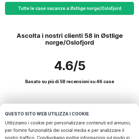
Tutte le case vacanze a Østlige norge/Oslofjord
Ascolta i nostri clienti 58 in Østlige
norge/Oslofjord
4.6/5
Basato su più di 58 recensioni su 46 case
Le destinazioni più popolari per le
vacanze
QUESTO SITO WEB UTILIZZA I COOKIE
Utilizziamo i cookie per personalizzare contenuti ed annunci,
Servizi più popolari per le vacanze in Østlige
per fornire funzionalità dei social media e per analizzare il
norge/oslofjord
nostro traffico. Condividiamo inoltre informazioni sul modo in