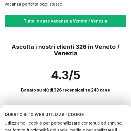
vacanza perfetta oggi stesso!
Tutte le case vacanze a Veneto / Venezia
Ascolta i nostri clienti 326 in Veneto /
Venezia
4.3/5
Basato su più di 326 recensioni su 243 case
Le destinazioni più popolari per le
QUESTO SITO WEB UTILIZZA I COOKIE
vacanze
Utilizziamo i cookie per personalizzare contenuti ed annunci,
per fornire funzionalità dei social media e per analizzare il