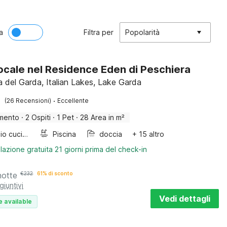
a
Filtra per
Popolarità
cale nel Residence Eden di Peschiera
a del Garda, Italian Lakes, Lake Garda
·
(26 Recensioni)
Eccellente
mento
·
2 Ospiti
·
1 Pet
·
28 Area in m²
Armadio cucina
Piscina
doccia
+ 15 altro
lazione gratuita 21 giorni prima del check-in
notte
€
232
61% di sconto
giuntivi
Vedi dettagli
e available