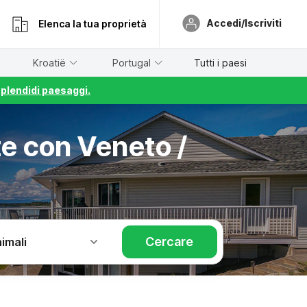
Accedi/Iscriviti
Elenca la tua proprietà
Kroatië
Portugal
Tutti i paesi
splendidi paesaggi.
ze con Veneto /
Cercare
imali