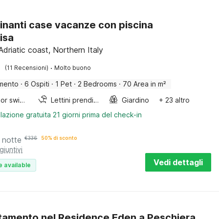
inanti case vacanze con piscina
isa
Adriatic coast, Northern Italy
·
(11 Recensioni)
Molto buono
mento
·
6 Ospiti
·
1 Pet
·
2 Bedrooms
·
70 Area in m²
Outdoor swimming pool
Lettini prendisole
Giardino
+ 23 altro
lazione gratuita 21 giorni prima del check-in
 notte
€
336
50% di sconto
giuntivi
Vedi dettagli
e available
amento nel Residence Eden a Peschiera