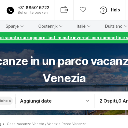
+31 885016722
Help
Bel om te boeken
Spanje
Oostenrijk
Italië
Duitsland
% di sconto sui soggiorni last-minute invernali con caminetto e 
canze in un parco vacan
Venezia
Aggiungi date
2 Ospiti
,
0 An
icino a
a
Casa-vacanze Veneto / Venezia Parco Vacanze