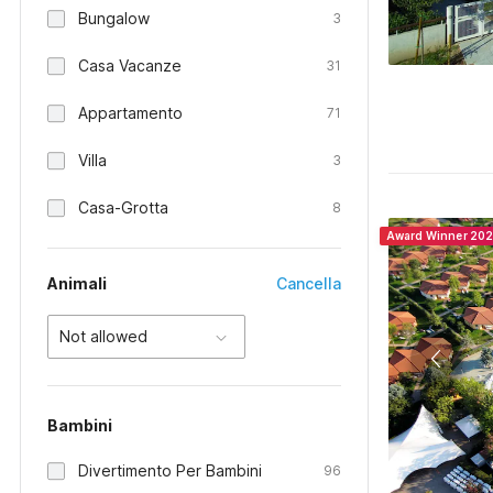
Bungalow
3
Casa Vacanze
31
Appartamento
71
Villa
3
Casa-Grotta
8
Award Winner 20
Animali
Cancella
Not allowed
Bambini
Divertimento Per Bambini
96