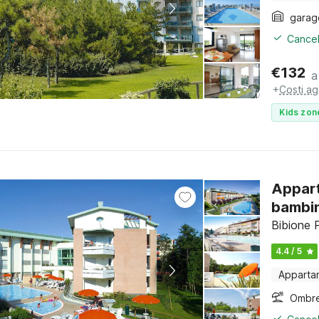
garag
Cancel
€
132
a
+
Costi ag
Kids zon
Appart
bambin
Bibione P
4.4 / 5
Apparta
Ombre