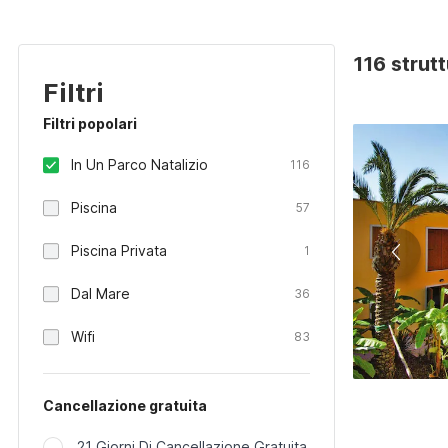
116 strutt
Filtri
Filtri popolari
In Un Parco Natalizio
116
Piscina
57
Piscina Privata
1
Dal Mare
36
Wifi
83
Cancellazione gratuita
21 Giorni Di Cancellazione Gratuita