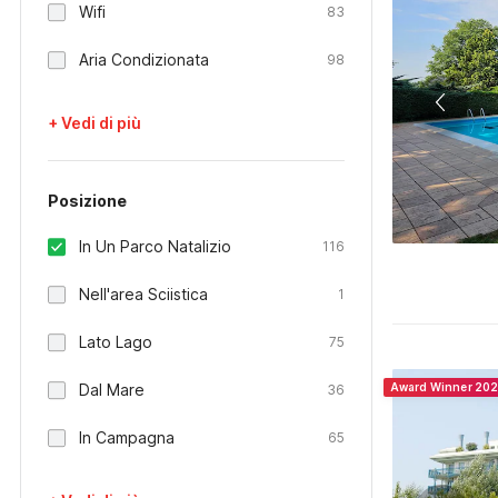
Wifi
83
Aria Condizionata
98
+ Vedi di più
Posizione
In Un Parco Natalizio
116
Nell'area Sciistica
1
Lato Lago
75
Dal Mare
Award Winner 20
36
In Campagna
65