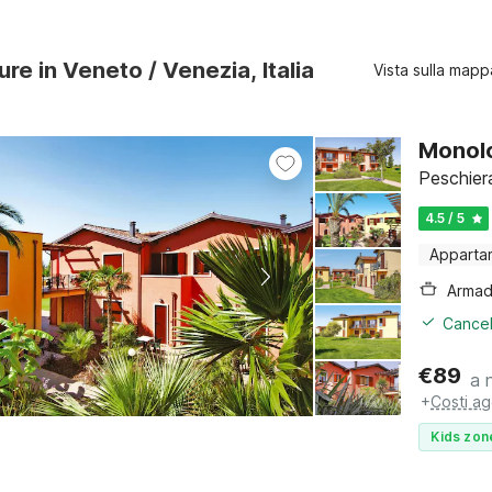
ure in Veneto / Venezia, Italia
Vista sulla mapp
Monolo
Peschier
4.5 / 5
Apparta
Cancel
€
89
a 
+
Costi ag
Kids zon