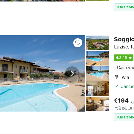
Kids zon
Soggio
Lazise, 
4.2 / 5
Casa va
Wifi
Cancel
€
194
a
+
Costi ag
Kids zon