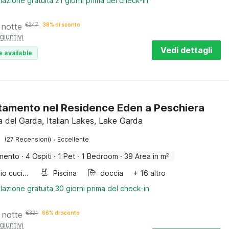
lazione gratuita 21 giorni prima del check-in
 notte
€
247
38% di sconto
giuntivi
Vedi dettagli
e available
amento nel Residence Eden a Peschiera
a del Garda, Italian Lakes, Lake Garda
·
(27 Recensioni)
Eccellente
mento
·
4 Ospiti
·
1 Pet
·
1 Bedroom
·
39 Area in m²
Armadio cucina
Piscina
doccia
+ 16 altro
lazione gratuita 30 giorni prima del check-in
 notte
€
321
66% di sconto
giuntivi