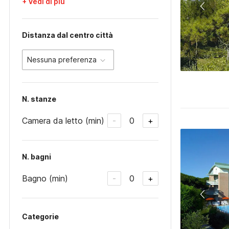
+ Vedi di più
Distanza dal centro città
Nessuna preferenza
N. stanze
Camera da letto (min)
0
-
+
N. bagni
Bagno (min)
0
-
+
Categorie