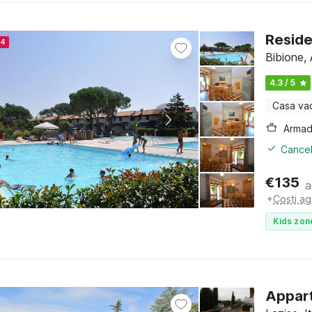
Reside
24
Bibione, 
4.3 / 5
Casa va
Cancel
€
135
a
+
Costi ag
Kids zon
Appart