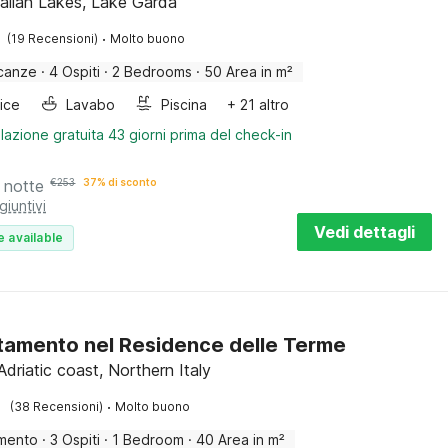
Italian Lakes, Lake Garda
·
(19 Recensioni)
Molto buono
canze
·
4 Ospiti
·
2 Bedrooms
·
50 Area in m²
rice
Lavabo
Piscina
+ 21 altro
lazione gratuita 43 giorni prima del check-in
 notte
€
253
37% di sconto
giuntivi
Vedi dettagli
e available
amento nel Residence delle Terme
Adriatic coast, Northern Italy
·
(38 Recensioni)
Molto buono
mento
·
3 Ospiti
·
1 Bedroom
·
40 Area in m²