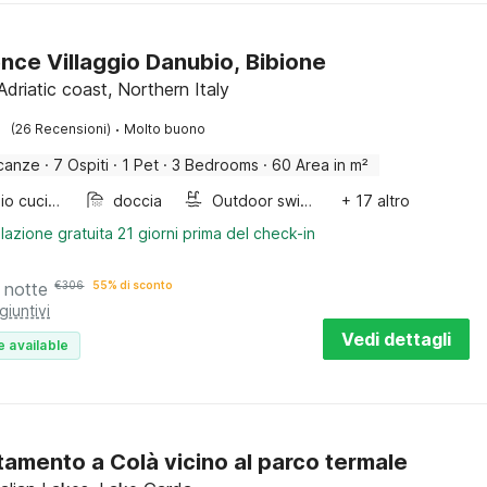
nce Villaggio Danubio, Bibione
Adriatic coast, Northern Italy
·
(26 Recensioni)
Molto buono
canze
·
7 Ospiti
·
1 Pet
·
3 Bedrooms
·
60 Area in m²
Armadio cucina
doccia
Outdoor swimming pool
+ 17 altro
lazione gratuita 21 giorni prima del check-in
 notte
€
306
55% di sconto
giuntivi
Vedi dettagli
e available
amento a Colà vicino al parco termale