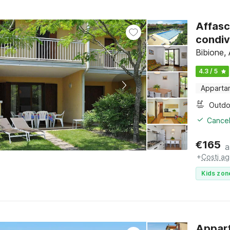
Affasc
condiv
Bibione, 
4.3 / 5
Apparta
Cancel
€
165
a
+
Costi ag
Kids zon
Appart