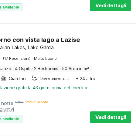
Vedi dettagli
e available
rno con vista lago a Lazise
Italian Lakes, Lake Garda
·
(17 Recensioni)
Molto buono
canze
·
4 Ospiti
·
2 Bedrooms
·
50 Area in m²
Giardino
Divertimento per bambini
+ 24 altro
lazione gratuita 43 giorni prima del check-in
 notte
€
268
25% di sconto
giuntivi
Vedi dettagli
e available