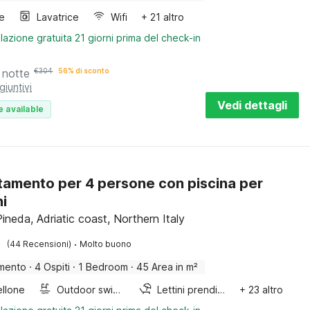
e
Lavatrice
Wifi
+ 21 altro
lazione gratuita 21 giorni prima del check-in
 notte
€
304
56% di sconto
giuntivi
Vedi dettagli
e available
amento per 4 persone con piscina per
i
ineda, Adriatic coast, Northern Italy
·
(44 Recensioni)
Molto buono
mento
·
4 Ospiti
·
1 Bedroom
·
45 Area in m²
llone
Outdoor swimming pool
Lettini prendisole
+ 23 altro