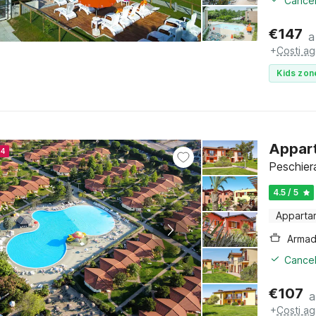
Cancel
€
147
a
+
Costi ag
Kids zon
Appart
24
Peschier
4.5 / 5
Apparta
Cancel
€
107
a
+
Costi ag