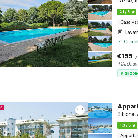
Lazise, 
4.1 / 5
Casa va
Lavat
Cancel
€
155
a
+
Costi ag
Kids zon
Appart
24
Bibione, 
4.3 / 5
Apparta