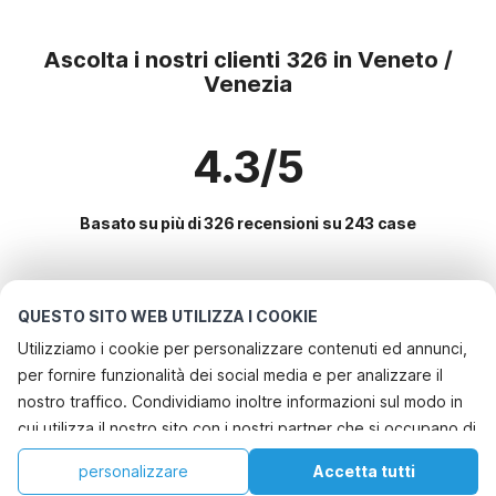
Ascolta i nostri clienti 326 in Veneto /
Venezia
4.3/5
Basato su più di 326 recensioni su 243 case
Le destinazioni più popolari per le
QUESTO SITO WEB UTILIZZA I COOKIE
vacanze
Utilizziamo i cookie per personalizzare contenuti ed annunci,
per fornire funzionalità dei social media e per analizzare il
Servizi più popolari per le vacanze in Veneto / venezia
nostro traffico. Condividiamo inoltre informazioni sul modo in
Casa vacanze a misura di bambino
cui utilizza il nostro sito con i nostri partner che si occupano di
Le migliori regioni con i migliori servizi per le vacanze
Vacanza con il cane - Casa vacanze pet friendly
analisi dei dati web, pubblicità e social media, i quali
Vacanza con il cane - Casa vacanze pet friendly italia-del-nord
personalizzare
Accetta tutti
Città con i migliori servizi per le vacanze
potrebbero combinarle con altre informazioni che ha fornito
Casa per le vacanze in un parco vacanze
Casa
Lista dei desideri
Prenotazioni
Account