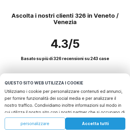
Ascolta i nostri clienti 326 in Veneto /
Venezia
4.3/5
Basato su più di 326 recensioni su 243 case
Le destinazioni più popolari per le
QUESTO SITO WEB UTILIZZA I COOKIE
vacanze
Utilizziamo i cookie per personalizzare contenuti ed annunci,
per fornire funzionalità dei social media e per analizzare il
Servizi più popolari per le vacanze in Veneto / venezia
nostro traffico. Condividiamo inoltre informazioni sul modo in
Casa vacanze a misura di bambino
cui utilizza il nostro sito con i nostri partner che si occupano di
Le migliori regioni con i migliori servizi per le vacanze
Casa vacanze con piscina
analisi dei dati web, pubblicità e social media, i quali
Vacanza con il cane - Casa vacanze pet friendly italia-del-nord
personalizzare
Accetta tutti
Città con i migliori servizi per le vacanze
potrebbero combinarle con altre informazioni che ha fornito
Vacanza con il cane - Casa vacanze pet friendly
Casa
Lista dei desideri
Prenotazioni
Account