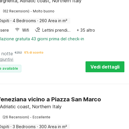
gherita, Adriatic coast, Northern Italy
·
(62 Recensioni)
Molto buono
Ospiti
·
4 Bedrooms
·
260 Area in m²
sere
Wifi
Lettini prendisole
+ 35 altro
lazione gratuita 43 giorni prima del check-in
 notte
€
252
6% di sconto
giuntivi
Vedi dettagli
e available
eneziana vicino a Piazza San Marco
Adriatic coast, Northern Italy
·
(26 Recensioni)
Eccellente
Ospiti
·
3 Bedrooms
·
300 Area in m²