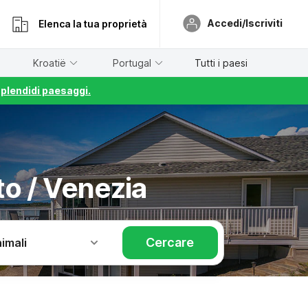
Accedi/Iscriviti
Elenca la tua proprietà
Kroatië
Portugal
Tutti i paesi
splendidi paesaggi.
o / Venezia
Cercare
imali