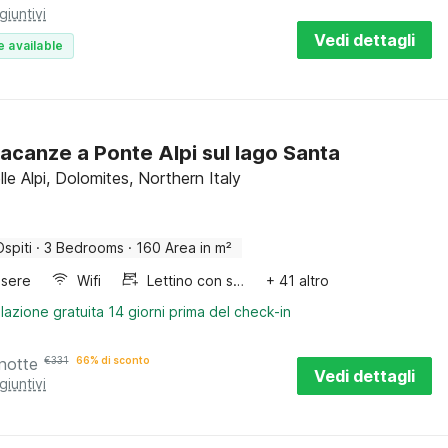
giuntivi
Vedi dettagli
e available
acanze a Ponte Alpi sul lago Santa
le Alpi, Dolomites, Northern Italy
Ospiti
·
3 Bedrooms
·
160 Area in m²
sere
Wifi
Lettino con sponde
+ 41 altro
lazione gratuita 14 giorni prima del check-in
notte
€
331
66% di sconto
Vedi dettagli
giuntivi