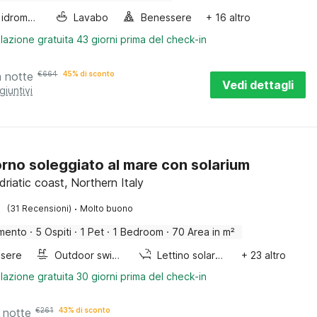
Vasca idromassaggio
Lavabo
Benessere
+ 16 altro
lazione gratuita 43 giorni prima del check-in
a notte
€
664
45% di sconto
Vedi dettagli
giuntivi
rno soleggiato al mare con solarium
driatic coast, Northern Italy
·
(31 Recensioni)
Molto buono
mento
·
5 Ospiti
·
1 Pet
·
1 Bedroom
·
70 Area in m²
sere
Outdoor swimming pool
Lettino solare / solarium
+ 23 altro
lazione gratuita 30 giorni prima del check-in
 notte
€
261
43% di sconto