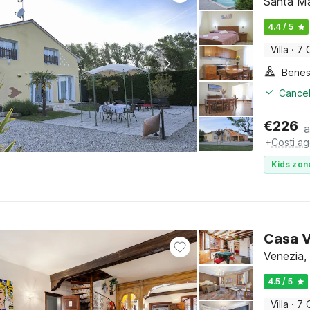
Santa Mar
4.4 / 5
Villa
·
7 
Benes
Cancel
€
226
a
+
Costi ag
Kids zon
Casa V
Venezia, 
4.5 / 5
Villa
·
7 