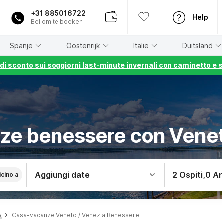
+31 885016722
Help
Bel om te boeken
Spanje
Oostenrijk
Italië
Duitsland
% di sconto sui soggiorni last-minute invernali con caminetto e 
ze benessere con Venet
Aggiungi date
2 Ospiti
,
0 An
icino a
a
Casa-vacanze Veneto / Venezia Benessere