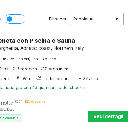
a
Filtra per
Popolarità
Veneta con Piscina e Sauna
gherita, Adriatic coast, Northern Italy
·
(62 Recensioni)
Molto buono
Ospiti
·
3 Bedrooms
·
210 Area in m²
sere
Wifi
Lettini prendisole
+ 27 altro
lazione gratuita 43 giorni prima del check-in
 notte
€
201
12% di sconto
giuntivi
Vedi dettagli
e available