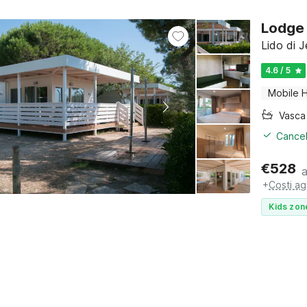
Lodge 
Lido di J
4.6 / 5
Mobile 
Cancel
€
528
+
Costi ag
Kids zon