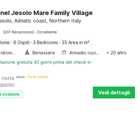
nel Jesolo Mare Family Village
esolo, Adriatic coast, Northern Italy
·
(201 Recensioni)
Eccellente
Home
·
6 Ospiti
·
3 Bedrooms
·
35 Area in m²
Vasca idromassaggio
Benessere
Armadio cucina
+ 20 altro
lazione gratuita 43 giorni prima del check-in
a notte
€
569
7% di sconto
giuntivi
Vedi dettagli
e available