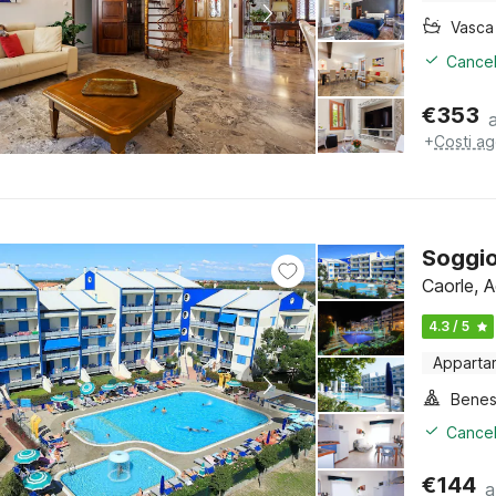
Cancel
€
353
+
Costi ag
Soggio
Caorle, A
4.3 / 5
Apparta
Benes
Cancel
€
144
a