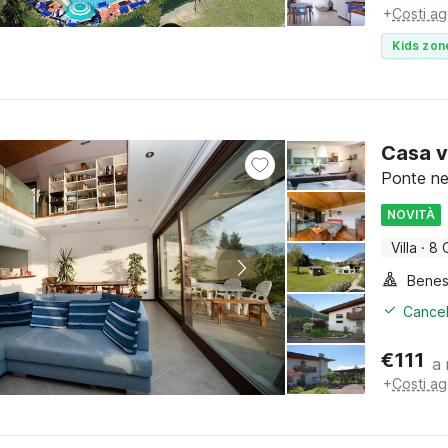
+
Costi ag
Kids zon
Casa v
Ponte nel
NOVITÀ
Villa
·
8 
Benes
Cancel
€
111
a 
+
Costi ag