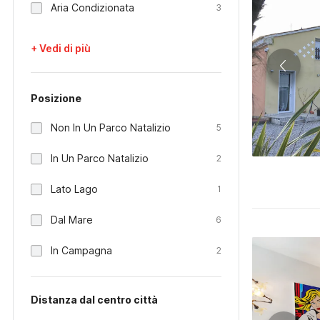
Aria Condizionata
3
+ Vedi di più
Posizione
Non In Un Parco Natalizio
5
In Un Parco Natalizio
2
Lato Lago
1
Dal Mare
6
In Campagna
2
Distanza dal centro città