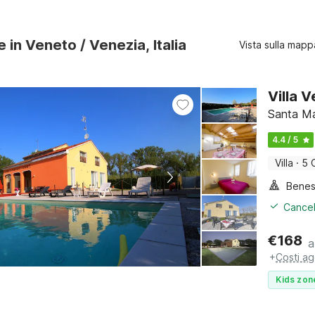
e in Veneto / Venezia, Italia
Vista sulla mapp
Villa 
Santa Mar
4.4 / 5
Villa
·
5 
Benes
Cancel
€
168
a
+
Costi ag
Kids zon