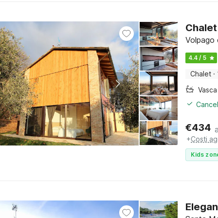
Chalet 
Volpago 
4.4 / 5
Chalet
·
Cancel
€
434
+
Costi ag
Kids zon
Elegan