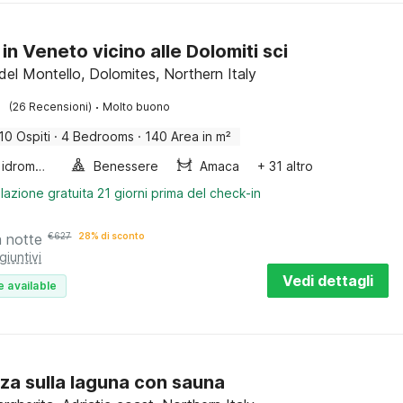
in Veneto vicino alle Dolomiti sci
del Montello, Dolomites, Northern Italy
·
(26 Recensioni)
Molto buono
10 Ospiti
·
4 Bedrooms
·
140 Area in m²
Vasca idromassaggio
Benessere
Amaca
+ 31 altro
lazione gratuita 21 giorni prima del check-in
a notte
€
627
28% di sconto
giuntivi
Vedi dettagli
e available
za sulla laguna con sauna