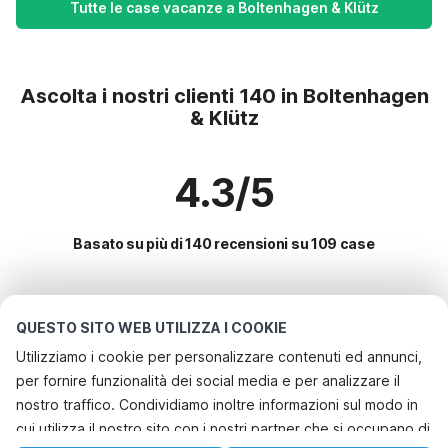
Tutte le case vacanze a Boltenhagen & Klütz
Ascolta i nostri clienti 140 in Boltenhagen
& Klütz
4.3/5
Basato su più di 140 recensioni su 109 case
Le destinazioni più popolari per le
QUESTO SITO WEB UTILIZZA I COOKIE
vacanze
Utilizziamo i cookie per personalizzare contenuti ed annunci,
per fornire funzionalità dei social media e per analizzare il
Servizi più popolari per le vacanze in Boltenhagen & klütz
nostro traffico. Condividiamo inoltre informazioni sul modo in
Casa vacanze al mare
cui utilizza il nostro sito con i nostri partner che si occupano di
Le migliori regioni con i migliori servizi per le vacanze