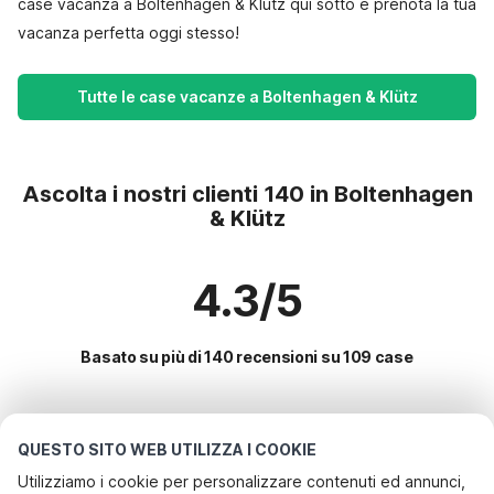
case vacanza a Boltenhagen & Klütz qui sotto e prenota la tua
vacanza perfetta oggi stesso!
Tutte le case vacanze a Boltenhagen & Klütz
Ascolta i nostri clienti 140 in Boltenhagen
& Klütz
4.3/5
Basato su più di 140 recensioni su 109 case
Le destinazioni più popolari per le
QUESTO SITO WEB UTILIZZA I COOKIE
vacanze
Utilizziamo i cookie per personalizzare contenuti ed annunci,