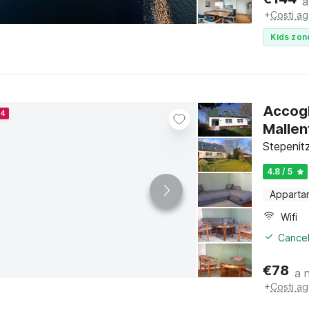
a
+
Costi ag
Kids zon
Accogl
24
Mallen
Stepenit
4.8 / 5
Apparta
Wifi
Cancel
€
78
a 
+
Costi ag