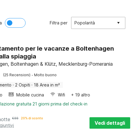
a
Filtra per
Popolarità
amento per le vacanze a Boltenhagen
alla spiaggia
gen, Boltenhagen & Klütz, Mecklenburg-Pomerania
·
(25 Recensioni)
Molto buono
mento
·
2 Ospiti
·
18 Area in m²
bo
Mobile cucina
Wifi
+ 19 altro
lazione gratuita 21 giorni prima del check-in
notte
€
88
20% di sconto
Vedi dettagli
giuntivi