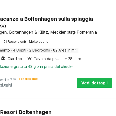
acanze a Boltenhagen sulla spiaggia
osa
gen, Boltenhagen & Klütz, Mecklenburg-Pomerania
·
(21 Recensioni)
Molto buono
mento
·
4 Ospiti
·
2 Bedrooms
·
82 Area in m²
Giardino
Tavolo da pranzo
+ 28 altro
lazione gratuita 43 giorni prima del check-in
notte
€
153
36% di sconto
Vedi dettagli
giuntivi
Resort Boltenhagen