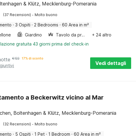
oltenhagen & Klütz, Mecklenburg-Pomerania
·
(37 Recensioni)
Molto buono
mento
·
3 Ospiti
·
2 Bedrooms
·
60 Area in m²
llone
Giardino
Tavolo da pranzo
+ 24 altro
lazione gratuita 43 giorni prima del check-in
notte
€
122
17% di sconto
Vedi dettagli
giuntivi
amento a Beckerwitz vicino al Mar
o
chen, Boltenhagen & Klütz, Mecklenburg-Pomerania
·
(32 Recensioni)
Molto buono
mento
·
5 Ospiti
·
1 Pet
·
1 Bedroom
·
60 Area in m²