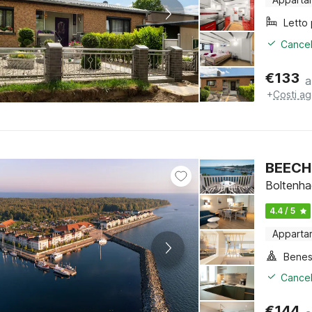
Cancel
€
133
a
+
Costi ag
BEECH
Boltenha
4.4 / 5
Apparta
Benes
Cancel
€
144