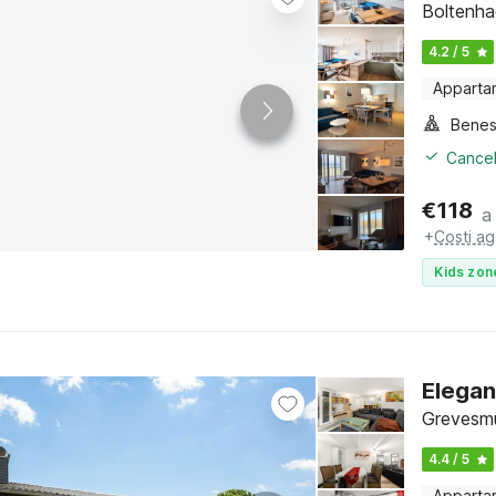
Boltenha
4.2 / 5
Apparta
Benes
Cancel
€
118
a
+
Costi ag
Kids zon
Elegan
Grevesmü
4.4 / 5
Apparta