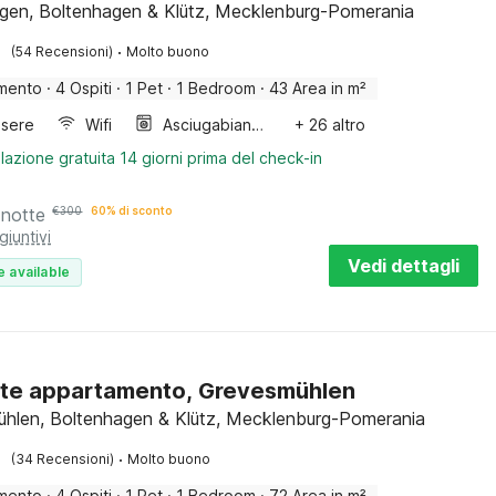
gen, Boltenhagen & Klütz, Mecklenburg-Pomerania
·
(54 Recensioni)
Molto buono
mento
·
4 Ospiti
·
1 Pet
·
1 Bedroom
·
43 Area in m²
sere
Wifi
Asciugabiancheria
+ 26 altro
lazione gratuita 14 giorni prima del check-in
 notte
€
300
60% di sconto
giuntivi
Vedi dettagli
e available
te appartamento, Grevesmühlen
hlen, Boltenhagen & Klütz, Mecklenburg-Pomerania
·
(34 Recensioni)
Molto buono
mento
·
4 Ospiti
·
1 Pet
·
1 Bedroom
·
72 Area in m²