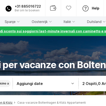
+31 885016722
Help
Bel om te boeken
Spanje
Oostenrijk
Italië
Duitsland
% di sconto sui soggiorni last-minute invernali con caminetto e 
 per vacanze con Bolten
Aggiungi date
2 Ospiti
,
0 An
icino a
n & Klütz
Casa-vacanze Boltenhagen & Klütz Appartamenti