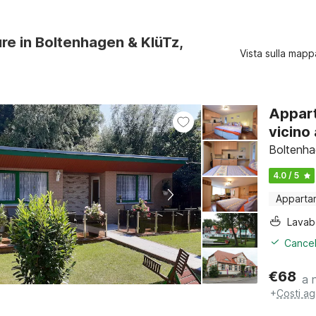
ure in Boltenhagen & KlüTz,
Vista sulla mapp
Appart
vicino 
Boltenha
4.0 / 5
Apparta
Lava
Cancel
€
68
a 
+
Costi ag