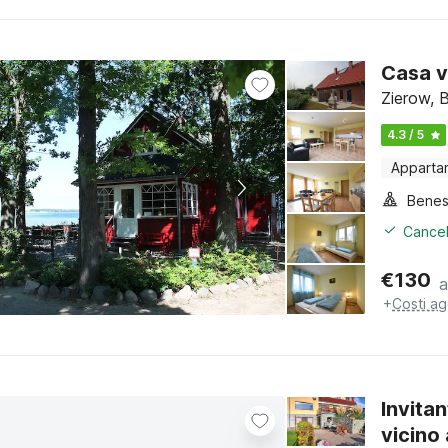
Casa v
Zierow, 
4.3 / 5
Apparta
Benes
Cancel
€
130
a
+
Costi ag
Invita
vicino 