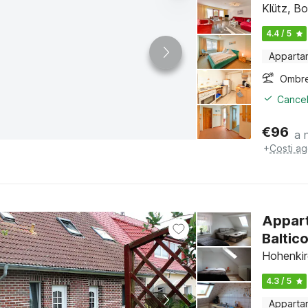
Klütz, B
4.4 / 5
Apparta
Ombre
Cancel
€
96
a 
+
Costi ag
Appart
Baltic
Hohenkir
4.3 / 5
Apparta