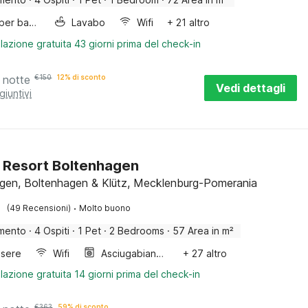
Letto per bambini
Lavabo
Wifi
+ 21 altro
lazione gratuita 43 giorni prima del check-in
 notte
€
150
12% di sconto
Vedi dettagli
giuntivi
 Resort Boltenhagen
gen, Boltenhagen & Klütz, Mecklenburg-Pomerania
·
(49 Recensioni)
Molto buono
mento
·
4 Ospiti
·
1 Pet
·
2 Bedrooms
·
57 Area in m²
sere
Wifi
Asciugabiancheria
+ 27 altro
lazione gratuita 14 giorni prima del check-in
€
363
59% di sconto