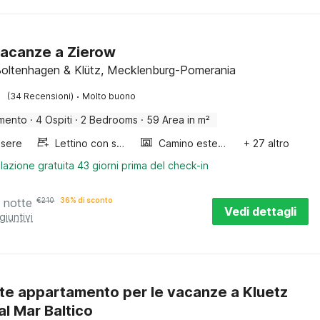
acanze a Zierow
Boltenhagen & Klütz, Mecklenburg-Pomerania
·
(34 Recensioni)
Molto buono
mento
·
4 Ospiti
·
2 Bedrooms
·
59 Area in m²
sere
Lettino con sponde
Camino esterno
+ 27 altro
lazione gratuita 43 giorni prima del check-in
 notte
€
210
36% di sconto
Vedi dettagli
giuntivi
nte appartamento per le vacanze a Kluetz
al Mar Baltico