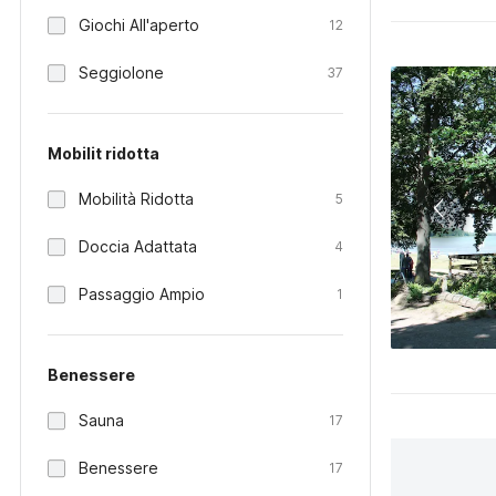
Giochi All'aperto
12
Seggiolone
37
Mobilit ridotta
Mobilità Ridotta
5
Doccia Adattata
4
Passaggio Ampio
1
Benessere
Sauna
17
Benessere
17