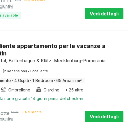
 notte
giuntivi
Vedi dettagli
e available
iente appartamento per le vacanze a
tin
ztal, Boltenhagen & Klütz, Mecklenburg-Pomerania
·
(2 Recensioni)
Eccellente
mento
·
4 Ospiti
·
1 Bedroom
·
65 Area in m²
Ombrellone
Giardino
+ 25 altro
lazione gratuita 14 giorni prima del check-in
notte
€
120
33% di sconto
Vedi dettagli
giuntivi