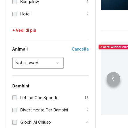
Bungalow
5
Hotel
2
+ Vedi di più
Award Winner 20
Animali
Cancella
Not allowed
Bambini
Lettino Con Sponde
13
Divertimento Per Bambini
12
Giochi Al Chiuso
4