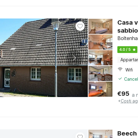
Casa v
sabbi
Boltenha
4.0 / 5
Apparta
Wifi
Cancel
€
95
a 
+
Costi ag
Beech 