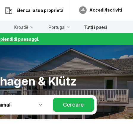
Accedi/Iscriviti
Elenca la tua proprietà
Kroatië
Portugal
Tutti i paesi
splendidi paesaggi.
hagen & Klütz
Cercare
imali