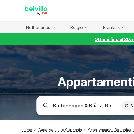
WIZARD MEMBER
Netherlands
België
Frankrijk
Ottieni fino al 20
Appartamenti
V
Home
Casa-vacanze Germania
Casa-vacanze Boltenhage