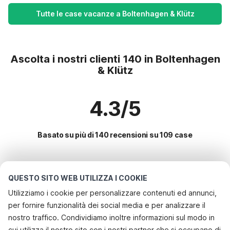
Tutte le case vacanze a Boltenhagen & Klütz
Ascolta i nostri clienti 140 in Boltenhagen
& Klütz
4.3/5
Basato su più di 140 recensioni su 109 case
Le destinazioni più popolari per le
QUESTO SITO WEB UTILIZZA I COOKIE
vacanze
Utilizziamo i cookie per personalizzare contenuti ed annunci,
per fornire funzionalità dei social media e per analizzare il
Servizi più popolari per le vacanze in Boltenhagen & klütz
nostro traffico. Condividiamo inoltre informazioni sul modo in
Casa vacanze al mare
cui utilizza il nostro sito con i nostri partner che si occupano di