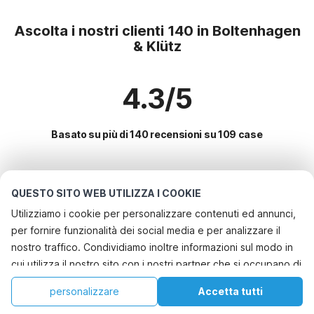
Ascolta i nostri clienti 140 in Boltenhagen
& Klütz
4.3/5
Basato su più di 140 recensioni su 109 case
Le destinazioni più popolari per le
QUESTO SITO WEB UTILIZZA I COOKIE
vacanze
Utilizziamo i cookie per personalizzare contenuti ed annunci,
per fornire funzionalità dei social media e per analizzare il
Servizi più popolari per le vacanze in Boltenhagen & klütz
nostro traffico. Condividiamo inoltre informazioni sul modo in
Casa vacanze al mare
cui utilizza il nostro sito con i nostri partner che si occupano di
Le migliori regioni con i migliori servizi per le vacanze
Casa vacanze a misura di bambino
analisi dei dati web, pubblicità e social media, i quali
Casa vacanze a misura di bambino mecklenburgo-pomerania
personalizzare
Accetta tutti
Città con i migliori servizi per le vacanze
potrebbero combinarle con altre informazioni che ha fornito
Casa vacanze con giardino
Casa vacanze a misura di bambino ostsee
Casa
Lista dei desideri
Prenotazioni
Account