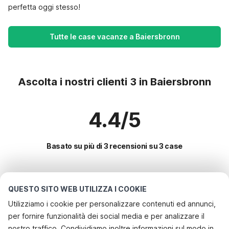
perfetta oggi stesso!
Tutte le case vacanze a Baiersbronn
Ascolta i nostri clienti 3 in Baiersbronn
4.4/5
Basato su più di 3 recensioni su 3 case
Le destinazioni più popolari per le
QUESTO SITO WEB UTILIZZA I COOKIE
vacanze
Utilizziamo i cookie per personalizzare contenuti ed annunci,
per fornire funzionalità dei social media e per analizzare il
Servizi più popolari per le vacanze in Baiersbronn
nostro traffico. Condividiamo inoltre informazioni sul modo in