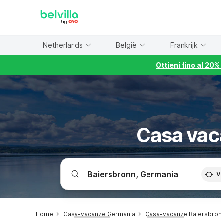
WIZARD MEMBER
Netherlands
België
Frankrijk
Ottieni fino al 20
Casa vac
V
Home
Casa-vacanze Germania
Casa-vacanze Baiersbro