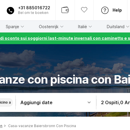
+31 885016722
Help
Bel om te boeken
Spanje
Oostenrijk
Italië
Duitsland
% di sconto sui soggiorni last-minute invernali con caminetto e 
anze con piscina con Ba
Aggiungi date
2 Ospiti
,
0 An
icino a
nn
Casa-vacanze Baiersbronn Con Piscina