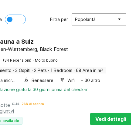
a
Filtra per
Popolarità
sauna a Sulz
den-Württemberg, Black Forest
·
(34 Recensioni)
Molto buono
mento
·
3 Ospiti
·
2 Pets
·
1 Bedroom
·
68 Area in m²
Forno a microonde combinato
Benessere
Wifi
+ 30 altro
lazione gratuita 30 giorni prima del check-in
notte
€
114
26% di sconto
giuntivi
Vedi dettagli
e available