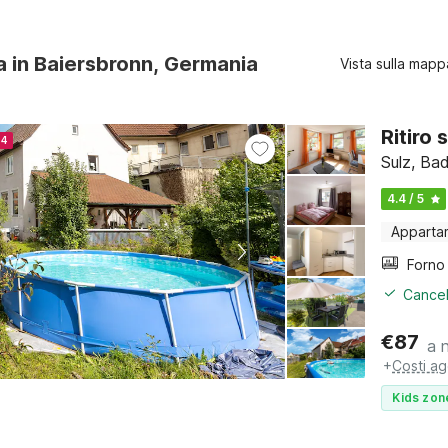
ra in Baiersbronn, Germania
Vista sulla mapp
Ritiro 
24
Sulz, Ba
4.4 / 5
Apparta
Cancel
€
87
a 
+
Costi ag
Kids zon