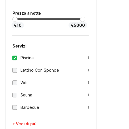
Prezzo a notte
€10
€5000
Servizi
Piscina
1
Lettino Con Sponde
1
Wifi
1
Sauna
1
Barbecue
1
+ Vedi di più