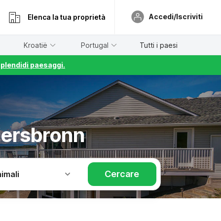
Accedi/Iscriviti
Elenca la tua proprietà
Kroatië
Portugal
Tutti i paesi
splendidi paesaggi.
iersbronn
Cercare
imali