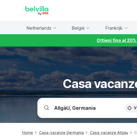
WIZARD MEMBER
Netherlands
België
Frankrijk
Ottieni fino al 20
Casa vacanze
V
Home
Casa-vacanze Germania
Casa-vacanze Allgäu
C