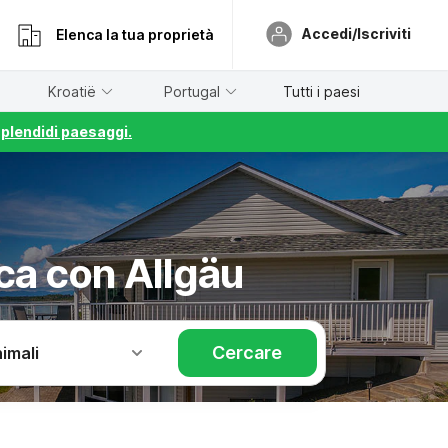
Accedi/Iscriviti
Elenca la tua proprietà
Kroatië
Portugal
Tutti i paesi
splendidi paesaggi.
ca con Allgäu
Cercare
imali