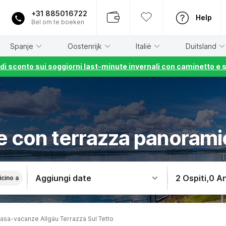
+31 885016722
Help
Bel om te boeken
Spanje
Oostenrijk
Italië
Duitsland
% di sconto sui soggiorni last-minute invernali con caminetto e 
 con terrazza panorami
Aggiungi date
2 Ospiti
,
0 An
icino a
asa-vacanze Allgäu Terrazza Sul Tetto