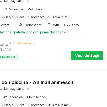
attaneo, Umbria
·
(39 Recensioni)
Molto buono
·
2 Ospiti
·
1 Pet
·
1 Bedroom
·
40 Area in m²
Vasca idromassaggio
Benessere
Wifi
+ 27 altro
lazione gratuita 21 giorni prima del check-in
notte
€
103
35% di sconto
giuntivi
Vedi dettagli
e available
 con piscina - Animali ammessi!
attaneo, Umbria
·
(42 Recensioni)
Molto buono
·
2 Ospiti
·
1 Pet
·
1 Bedroom
·
38 Area in m²