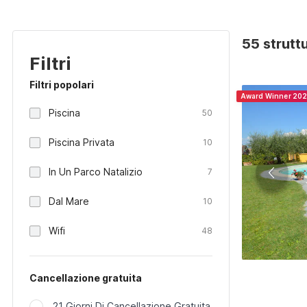
55 struttu
Filtri
Filtri popolari
Award Winner 20
Piscina
50
Piscina Privata
10
In Un Parco Natalizio
7
Dal Mare
10
Wifi
48
Cancellazione gratuita
21 Giorni Di Cancellazione Gratuita