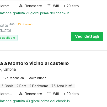
Vasca idromassaggio
Benessere
Wifi
+ 29 altro
lazione gratuita 21 giorni prima del check-in
notte
€
80
13% di sconto
giuntivi
Vedi dettagli
e available
a a Montoro vicino al castello
, Umbria
·
(177 Recensioni)
Molto buono
·
5 Ospiti
·
2 Pets
·
2 Bedrooms
·
75 Area in m²
Vasca idromassaggio
Benessere
Wifi
+ 30 altro
lazione gratuita 43 giorni prima del check-in