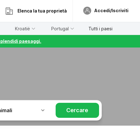
Accedi/Iscriviti
Elenca la tua proprietà
Kroatië
Portugal
Tutti i paesi
splendidi paesaggi.
Cercare
imali