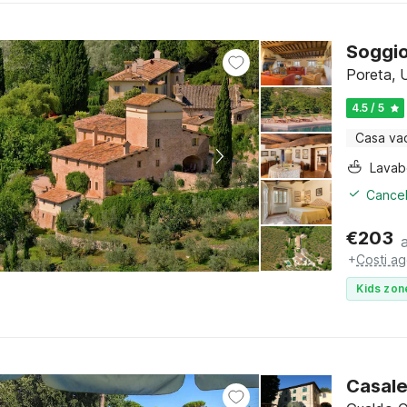
Soggio
Poreta, 
4.5 / 5
Casa va
Lava
Cancel
€
203
+
Costi ag
Kids zon
Casale