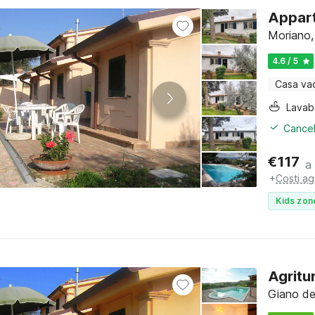
Appart
Moriano,
4.6 / 5
Casa va
Lava
Cancel
€
117
a
+
Costi ag
Kids zon
Agritu
Giano de