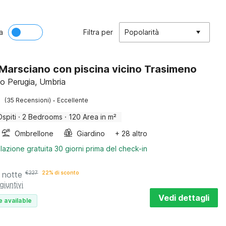
a
Filtra per
Popolarità
a Marsciano con piscina vicino Trasimeno
o Perugia, Umbria
·
(35 Recensioni)
Eccellente
Ospiti
·
2 Bedrooms
·
120 Area in m²
Ombrellone
Giardino
+ 28 altro
lazione gratuita 30 giorni prima del check-in
 notte
€
227
22% di sconto
giuntivi
Vedi dettagli
e available