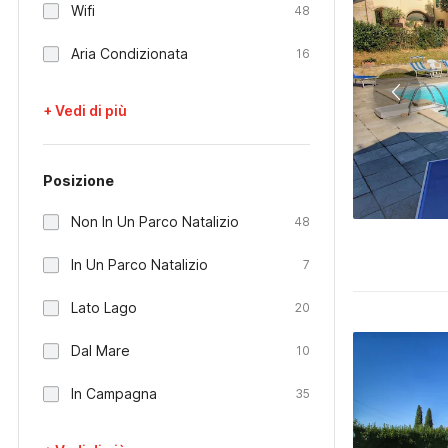
Wifi
48
Aria Condizionata
16
+ Vedi di più
Posizione
Non In Un Parco Natalizio
48
In Un Parco Natalizio
7
Lato Lago
20
Dal Mare
10
In Campagna
35