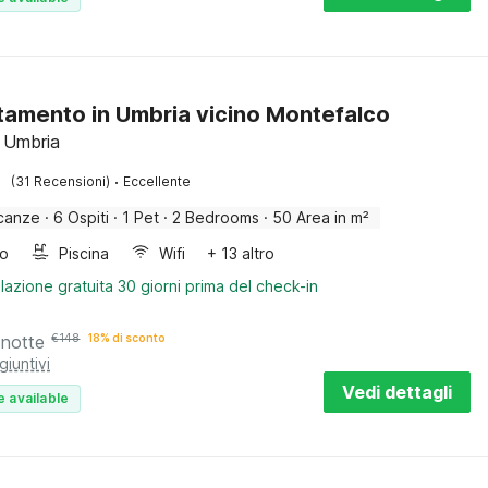
amento in Umbria vicino Montefalco
 Umbria
·
(31 Recensioni)
Eccellente
canze
·
6 Ospiti
·
1 Pet
·
2 Bedrooms
·
50 Area in m²
bo
Piscina
Wifi
+ 13 altro
lazione gratuita 30 giorni prima del check-in
 notte
€
148
18% di sconto
giuntivi
Vedi dettagli
e available