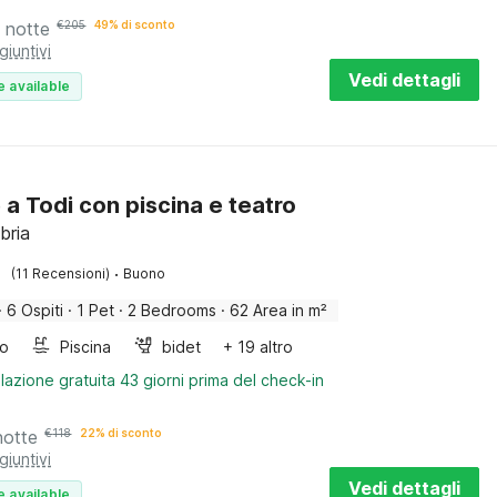
 notte
€
205
49% di sconto
giuntivi
Vedi dettagli
e available
 a Todi con piscina e teatro
bria
·
(11 Recensioni)
Buono
·
6 Ospiti
·
1 Pet
·
2 Bedrooms
·
62 Area in m²
bo
Piscina
bidet
+ 19 altro
lazione gratuita 43 giorni prima del check-in
notte
€
118
22% di sconto
giuntivi
Vedi dettagli
e available