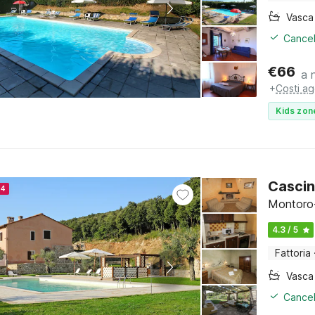
Cancel
€
66
a 
+
Costi ag
Kids zon
Cascin
24
Montoro-
4.3 / 5
Fattoria
Cancel