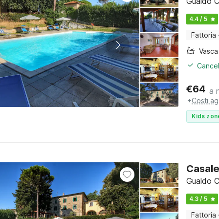
Gualdo C
4.4 / 5
Fattoria
Cancel
€
64
a 
+
Costi ag
Kids zon
Casale
Gualdo C
4.3 / 5
Fattoria