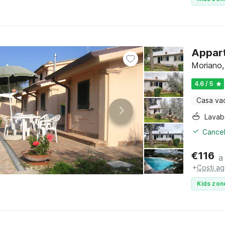
Appart
Moriano,
4.6 / 5
Casa va
Lava
Cancel
€
116
a
+
Costi ag
Kids zon