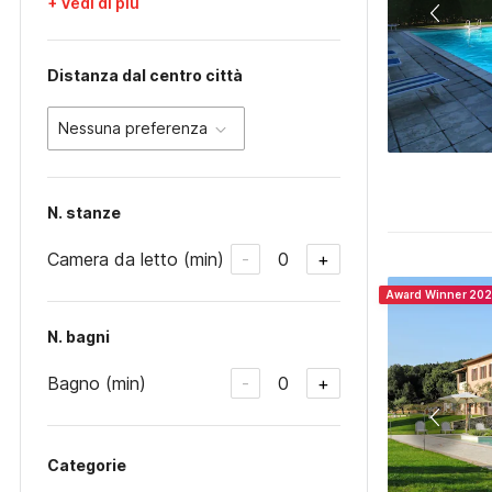
+ Vedi di più
Distanza dal centro città
Nessuna preferenza
N. stanze
Camera da letto (min)
0
-
+
Award Winner 20
N. bagni
Bagno (min)
0
-
+
Categorie