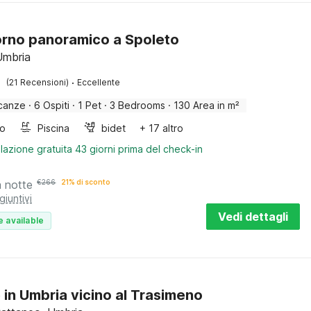
rno panoramico a Spoleto
Umbria
·
(21 Recensioni)
Eccellente
canze
·
6 Ospiti
·
1 Pet
·
3 Bedrooms
·
130 Area in m²
bo
Piscina
bidet
+ 17 altro
lazione gratuita 43 giorni prima del check-in
a notte
€
266
21% di sconto
giuntivi
Vedi dettagli
e available
 in Umbria vicino al Trasimeno