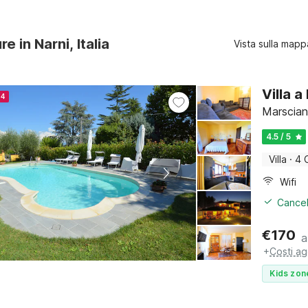
re in Narni, Italia
Vista sulla mapp
Villa 
24
Marscian
4.5 / 5
Villa
·
4 
Wifi
Cancel
€
170
a
+
Costi ag
Kids zon