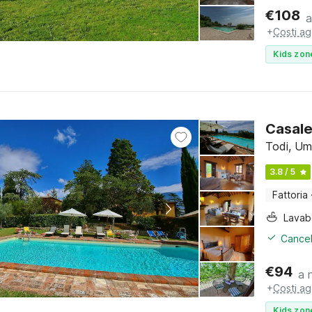
€
108
a
+
Costi ag
Kids zon
Casale
Todi, Um
3.8 / 5
Fattoria
Lava
Cancel
€
94
a 
+
Costi ag
Kids zon