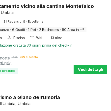
amento vicino alla cantina Montefalco
 Umbria
·
(31 Recensioni)
Eccellente
canze
·
6 Ospiti
·
1 Pet
·
2 Bedrooms
·
50 Area in m²
bo
Piscina
Wifi
+ 13 altro
lazione gratuita 30 giorni prima del check-in
 notte
€
165
26% di sconto
giuntivi
Vedi dettagli
e available
rismo a Giano dell'Umbria
ll'Umbria, Umbria