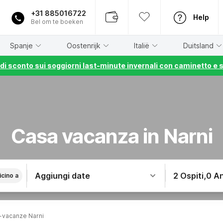
+31 885016722
Help
Bel om te boeken
Spanje
Oostenrijk
Italië
Duitsland
% di sconto sui soggiorni last-minute invernali con caminetto e 
Casa vacanza in Narni
Aggiungi date
2 Ospiti
,
0 An
icino a
-vacanze Narni