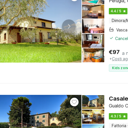
Perugia,
4.4 / 5
Dimora/
Cancel
€
97
a 
+
Costi ag
Kids zon
Casale
Gualdo C
4.3 / 5
Fattoria