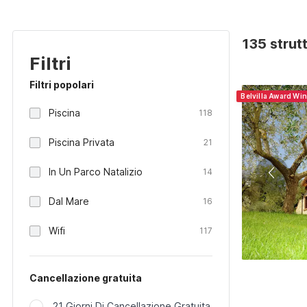
135 struttu
Filtri
Filtri popolari
Belvilla Award Win
Piscina
118
Piscina Privata
21
In Un Parco Natalizio
14
Dal Mare
16
Wifi
117
Cancellazione gratuita
21 Giorni Di Cancellazione Gratuita