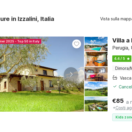
re in Izzalini, Italia
Vista sulla mapp
Villa a
ner 2025 - Top 50 in Italy
Perugia,
4.4 / 5
Dimora/
Cancel
€
85
a 
+
Costi ag
Kids zon