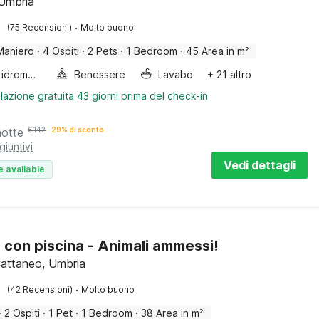
 Umbria
·
(75 Recensioni)
Molto buono
Maniero
·
4 Ospiti
·
2 Pets
·
1 Bedroom
·
45 Area in m²
Vasca idromassaggio
Benessere
Lavabo
+ 21 altro
lazione gratuita 43 giorni prima del check-in
notte
€
142
29% di sconto
giuntivi
Vedi dettagli
e available
 con piscina - Animali ammessi!
attaneo, Umbria
·
(42 Recensioni)
Molto buono
·
2 Ospiti
·
1 Pet
·
1 Bedroom
·
38 Area in m²