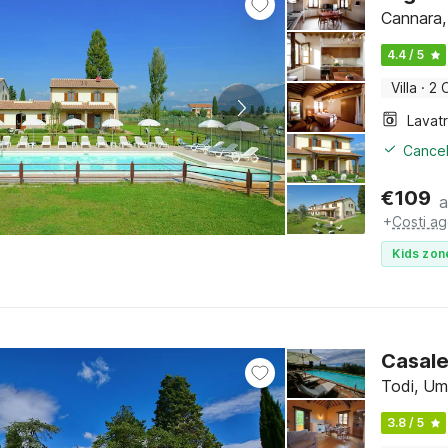
Cannara,
4.4 / 5
Villa
·
2 
Lavat
Cancel
€
109
a
+
Costi ag
Kids zon
Casale
Todi, Um
3.8 / 5