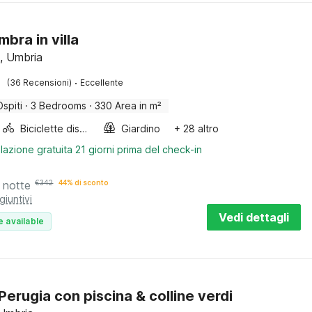
bra in villa
, Umbria
·
(36 Recensioni)
Eccellente
Ospiti
·
3 Bedrooms
·
330 Area in m²
Biciclette disponibili
Giardino
+ 28 altro
lazione gratuita 21 giorni prima del check-in
 notte
€
342
44% di sconto
giuntivi
Vedi dettagli
e available
 Perugia con piscina & colline verdi