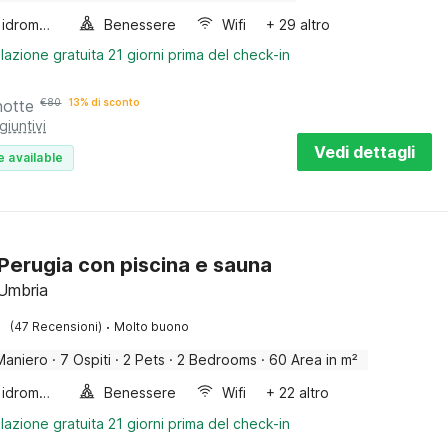
Vasca idromassaggio
Benessere
Wifi
+ 29 altro
lazione gratuita 21 giorni prima del check-in
notte
€
80
13% di sconto
giuntivi
Vedi dettagli
e available
a Perugia con piscina e sauna
 Umbria
·
(47 Recensioni)
Molto buono
Maniero
·
7 Ospiti
·
2 Pets
·
2 Bedrooms
·
60 Area in m²
Vasca idromassaggio
Benessere
Wifi
+ 22 altro
lazione gratuita 21 giorni prima del check-in