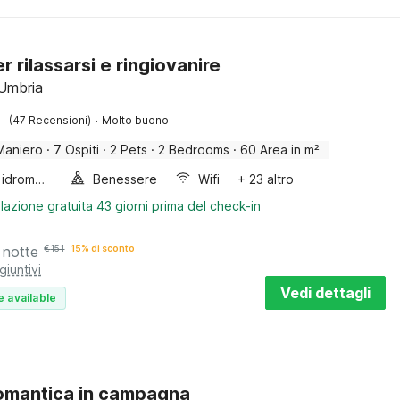
er rilassarsi e ringiovanire
 Umbria
·
(47 Recensioni)
Molto buono
Maniero
·
7 Ospiti
·
2 Pets
·
2 Bedrooms
·
60 Area in m²
Vasca idromassaggio
Benessere
Wifi
+ 23 altro
lazione gratuita 43 giorni prima del check-in
 notte
€
151
15% di sconto
giuntivi
Vedi dettagli
e available
omantica in campagna