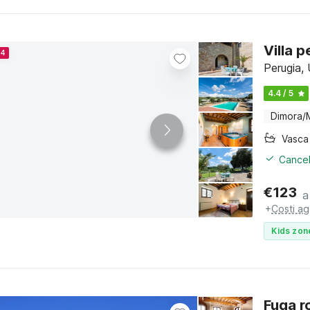
Villa p
24
Perugia,
4.4 / 5
Dimora/
Cancel
€
123
a
+
Costi ag
Kids zon
Fuga r