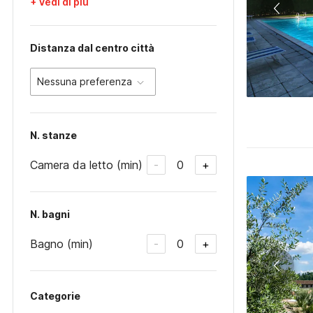
+ Vedi di più
Distanza dal centro città
Nessuna preferenza
N. stanze
Camera da letto (min)
0
-
+
N. bagni
Bagno (min)
0
-
+
Categorie