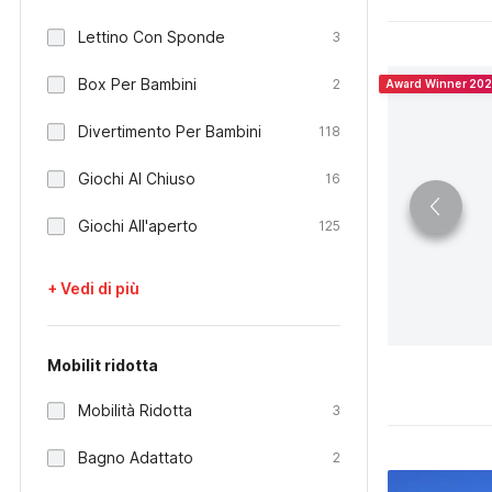
Lettino Con Sponde
3
Box Per Bambini
2
Award Winner 20
Divertimento Per Bambini
118
Giochi Al Chiuso
16
Giochi All'aperto
125
+ Vedi di più
Mobilit ridotta
Mobilità Ridotta
3
Bagno Adattato
2