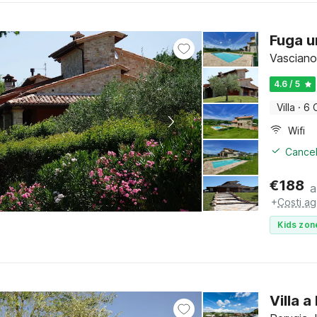
Fuga um
Vasciano
4.6 / 5
Villa
·
6 
Wifi
Cancel
€
188
a
+
Costi ag
Kids zon
Villa a