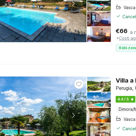
Cancel
€
66
a 
+
Costi ag
Kids zon
Villa 
Perugia,
4.4 / 5
Dimora/
Cancel