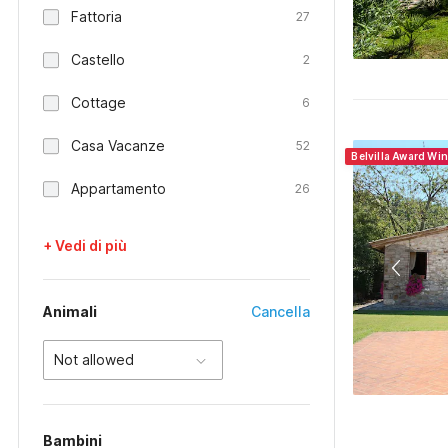
Fattoria
27
Castello
2
Cottage
6
Casa Vacanze
52
Belvilla Award Wi
Appartamento
26
+ Vedi di più
Animali
Cancella
Not allowed
Bambini