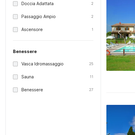
Doccia Adattata
2
Passaggio Ampio
2
Ascensore
1
Benessere
Vasca Idromassaggio
25
Sauna
11
Benessere
27