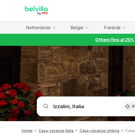
WIZARD MEMBER
Netherlands
België
Frankrijk
Ottieni fino al 20
V
Home
Casa-vacanze Italia
Casa-vacanze Umbria
Casa-