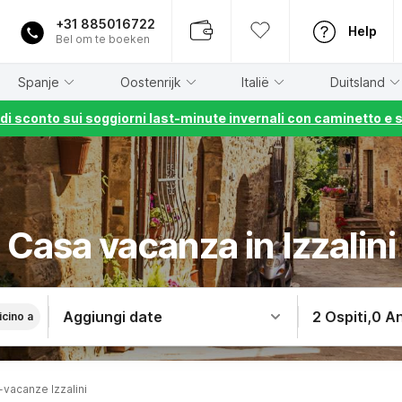
+31 885016722
Help
Bel om te boeken
Spanje
Oostenrijk
Italië
Duitsland
% di sconto sui soggiorni last-minute invernali con caminetto e 
Casa vacanza in Izzalini
Aggiungi date
2 Ospiti
,
0 An
icino a
vacanze Izzalini