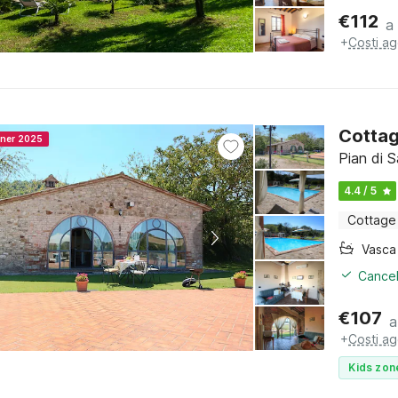
€
112
a
+
Costi ag
Cottag
nner 2025
Pian di 
4.4 / 5
Cottage
Cancel
€
107
a
+
Costi ag
Kids zon