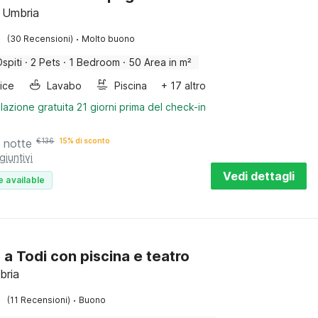
 Umbria
·
(30 Recensioni)
Molto buono
Ospiti
·
2 Pets
·
1 Bedroom
·
50 Area in m²
rice
Lavabo
Piscina
+ 17 altro
lazione gratuita 21 giorni prima del check-in
 notte
€
136
15% di sconto
giuntivi
Vedi dettagli
e available
 a Todi con piscina e teatro
bria
·
(11 Recensioni)
Buono