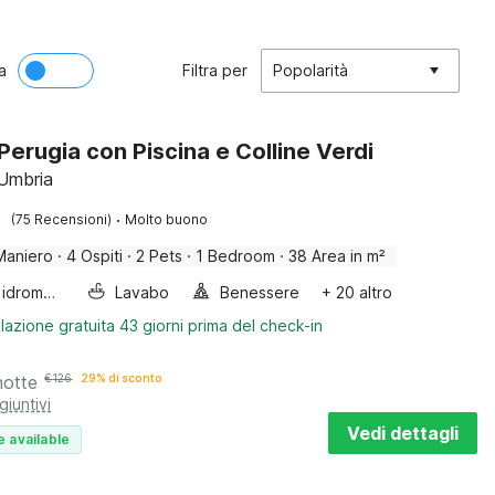
a
Filtra per
Popolarità
 Perugia con Piscina e Colline Verdi
 Umbria
·
(75 Recensioni)
Molto buono
Maniero
·
4 Ospiti
·
2 Pets
·
1 Bedroom
·
38 Area in m²
Vasca idromassaggio
Lavabo
Benessere
+ 20 altro
lazione gratuita 43 giorni prima del check-in
notte
€
126
29% di sconto
giuntivi
Vedi dettagli
e available