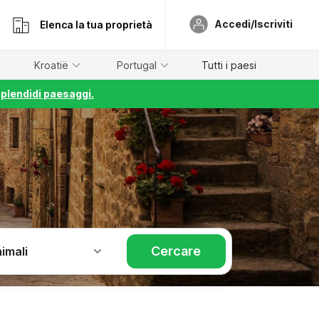
Accedi/Iscriviti
Elenca la tua proprietà
Kroatië
Portugal
Tutti i paesi
splendidi paesaggi.
Cercare
imali