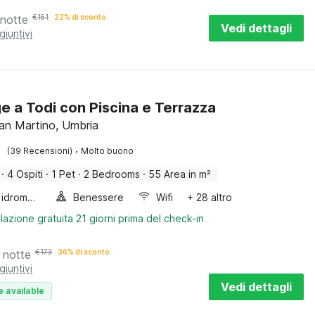
 notte
€
151
22% di sconto
Vedi dettagli
giuntivi
e a Todi con Piscina e Terrazza
San Martino, Umbria
·
(39 Recensioni)
Molto buono
·
4 Ospiti
·
1 Pet
·
2 Bedrooms
·
55 Area in m²
Vasca idromassaggio
Benessere
Wifi
+ 28 altro
lazione gratuita 21 giorni prima del check-in
 notte
€
173
36% di sconto
giuntivi
Vedi dettagli
e available