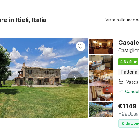
e in Itieli, Italia
Vista sulla mapp
Casale
Castigli
4.3 / 5
Fattoria
Cancel
€
1149
+
Costi ag
Kids zon