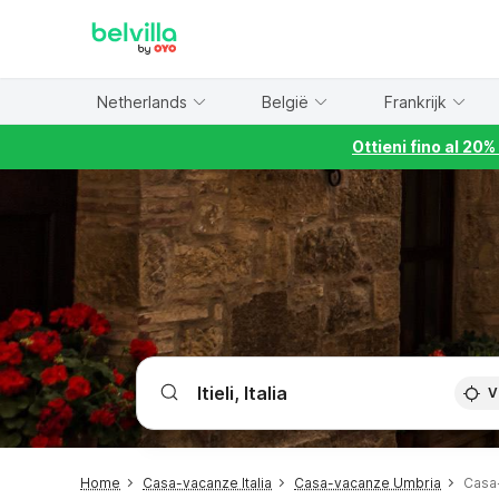
WIZARD MEMBER
Netherlands
België
Frankrijk
Ottieni fino al 20
V
Home
Casa-vacanze Italia
Casa-vacanze Umbria
Casa-