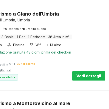
rismo a Giano dell'Umbria
ll'Umbria, Umbria
·
(20 Recensioni)
Molto buono
·
3 Ospiti
·
1 Pet
·
1 Bedroom
·
38 Area in m²
bo
Piscina
Wifi
+ 13 altro
lazione gratuita 43 giorni prima del check-in
notte
€
114
30% di sconto
giuntivi
Vedi dettagli
e available
rismo a Montorovicino al mare