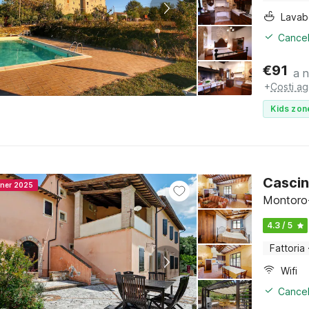
Lava
Cancel
€
91
a 
+
Costi ag
Kids zon
Cascin
nner 2025
Montoro-
4.3 / 5
Fattoria
Wifi
Cancel