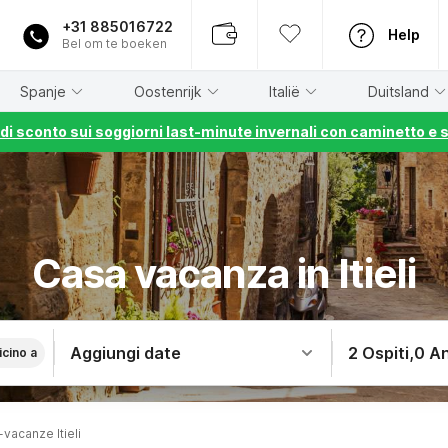
+31 885016722
Help
Bel om te boeken
Spanje
Oostenrijk
Italië
Duitsland
% di sconto sui soggiorni last-minute invernali con caminetto e 
Casa vacanza in Itieli
Aggiungi date
2 Ospiti
,
0 An
icino a
vacanze Itieli