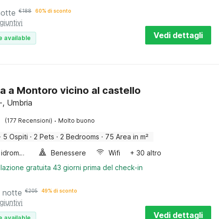
notte
€
188
60% di sconto
giuntivi
Vedi dettagli
e available
a a Montoro vicino al castello
, Umbria
·
(177 Recensioni)
Molto buono
·
5 Ospiti
·
2 Pets
·
2 Bedrooms
·
75 Area in m²
Vasca idromassaggio
Benessere
Wifi
+ 30 altro
lazione gratuita 43 giorni prima del check-in
 notte
€
205
49% di sconto
giuntivi
Vedi dettagli
e available