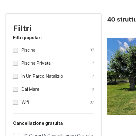
40 struttur
Filtri
Filtri popolari
Piscina
37
Piscina Privata
7
In Un Parco Natalizio
7
Dal Mare
10
Wifi
37
Cancellazione gratuita
21 Giorni Di Cancellazione Gratuita