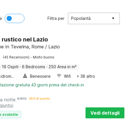
a
Filtra per
Popolarità
 rustico nel Lazio
one In Teverina, Rome / Lazio
·
(45 Recensioni)
Molto buono
·
16 Ospiti
·
6 Bedrooms
·
250 Area in m²
Vasca idromassaggio
Benessere
Wifi
+ 38 altro
lazione gratuita 43 giorni prima del check-in
a notte
€
1870
36% di sconto
giuntivi
Vedi dettagli
e available