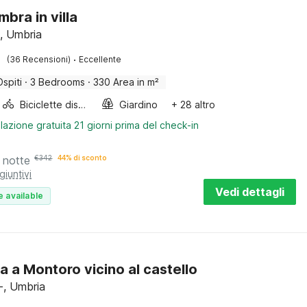
bra in villa
, Umbria
·
(36 Recensioni)
Eccellente
Ospiti
·
3 Bedrooms
·
330 Area in m²
Biciclette disponibili
Giardino
+ 28 altro
lazione gratuita 21 giorni prima del check-in
 notte
€
342
44% di sconto
giuntivi
Vedi dettagli
e available
a a Montoro vicino al castello
, Umbria