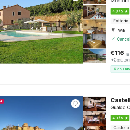
Montoro-
4.3 / 5
Fattoria
Wifi
Cancel
€
116
a
+
Costi ag
Kids zon
Castel
24
Gualdo C
4.3 / 5
Castello