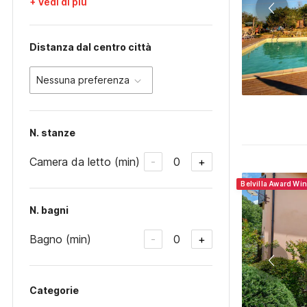
+ Vedi di più
Distanza dal centro città
Nessuna preferenza
N. stanze
Camera da letto (min)
0
-
+
Belvilla Award Wi
N. bagni
Bagno (min)
0
-
+
Categorie