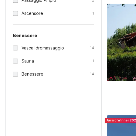
Passaggio Ampio
2
Ascensore
1
Benessere
Vasca Idromassaggio
14
Sauna
1
Benessere
14
Award Winner 20