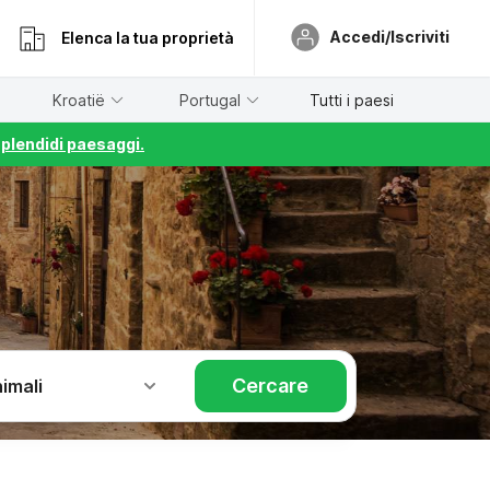
Accedi/Iscriviti
Elenca la tua proprietà
Kroatië
Portugal
Tutti i paesi
splendidi paesaggi.
Cercare
imali