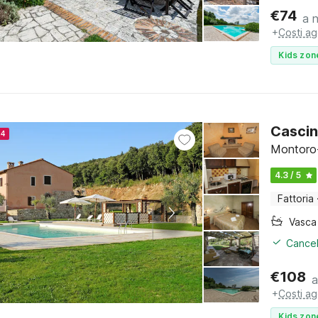
€
74
a 
+
Costi ag
Kids zon
Cascin
24
Montoro-
4.3 / 5
Fattoria
Cancel
€
108
a
+
Costi ag
Kids zon