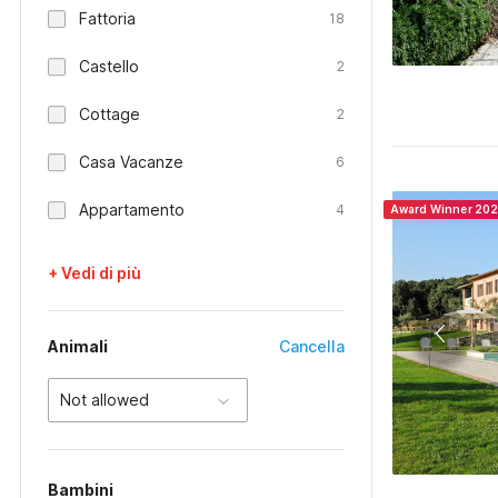
Fattoria
18
Castello
2
Cottage
2
Casa Vacanze
6
Appartamento
4
Award Winner 20
+ Vedi di più
Animali
Cancella
Not allowed
Bambini