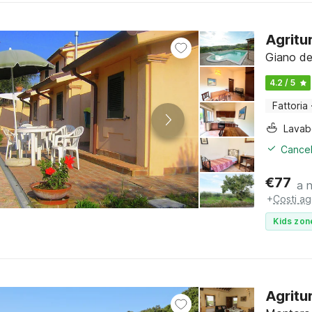
Agritu
Giano de
4.2 / 5
Fattoria
Lava
Cancel
€
77
a 
+
Costi ag
Kids zon
Agritu