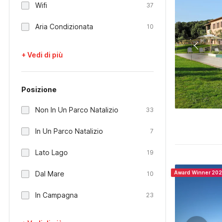
Wifi
37
Aria Condizionata
10
+ Vedi di più
Posizione
Non In Un Parco Natalizio
33
In Un Parco Natalizio
7
Lato Lago
19
Dal Mare
Award Winner 20
10
In Campagna
23