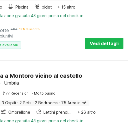
bo
Piscina
bidet
+ 15 altro
lazione gratuita 43 giorni prima del check-in
notte
€
117
19% di sconto
giuntivi
Vedi dettagli
e available
a a Montoro vicino al castello
, Umbria
·
(177 Recensioni)
Molto buono
·
3 Ospiti
·
2 Pets
·
2 Bedrooms
·
75 Area in m²
Ombrellone
Lettini prendisole
+ 26 altro
lazione gratuita 43 giorni prima del check-in