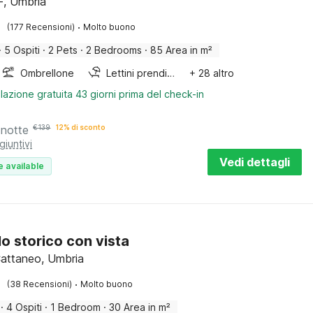
, Umbria
·
(177 Recensioni)
Molto buono
·
5 Ospiti
·
2 Pets
·
2 Bedrooms
·
85 Area in m²
Ombrellone
Lettini prendisole
+ 28 altro
lazione gratuita 43 giorni prima del check-in
 notte
€
139
12% di sconto
giuntivi
Vedi dettagli
e available
lo storico con vista
attaneo, Umbria
·
(38 Recensioni)
Molto buono
·
4 Ospiti
·
1 Bedroom
·
30 Area in m²