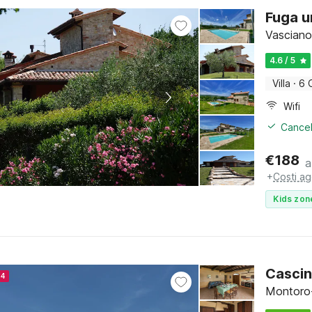
Fuga um
Vasciano
4.6 / 5
Villa
·
6 
Wifi
Cancel
€
188
a
+
Costi ag
Kids zon
Cascin
24
Montoro-