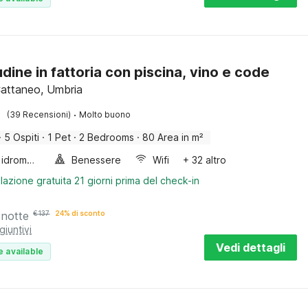
udine in fattoria con piscina, vino e code
attaneo, Umbria
·
(39 Recensioni)
Molto buono
·
5 Ospiti
·
1 Pet
·
2 Bedrooms
·
80 Area in m²
Vasca idromassaggio
Benessere
Wifi
+ 32 altro
lazione gratuita 21 giorni prima del check-in
 notte
€
137
24% di sconto
giuntivi
Vedi dettagli
e available