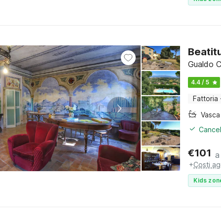
Beatit
Gualdo C
4.4 / 5
Fattoria
Cancel
€
101
a
+
Costi ag
Kids zon