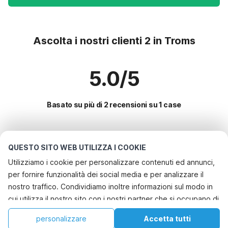
Ascolta i nostri clienti 2 in Troms
5.0/5
Basato su più di 2 recensioni su 1 case
Le destinazioni più popolari per le
QUESTO SITO WEB UTILIZZA I COOKIE
vacanze
Utilizziamo i cookie per personalizzare contenuti ed annunci,
per fornire funzionalità dei social media e per analizzare il
Servizi più popolari per le vacanze in Troms
nostro traffico. Condividiamo inoltre informazioni sul modo in
Casa vacanze sul lago
cui utilizza il nostro sito con i nostri partner che si occupano di
Le migliori regioni con i migliori servizi per le vacanze
Casa vacanze con barbecue
analisi dei dati web, pubblicità e social media, i quali
Casa vacanze sul lago sverige
personalizzare
Accetta tutti
Città con i migliori servizi per le vacanze
potrebbero combinarle con altre informazioni che ha fornito
Casa vacanze a misura di bambino