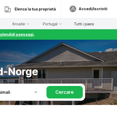
Accedi/Iscriviti
Elenca la tua proprietà
Kroatië
Portugal
Tutti i paesi
splendidi paesaggi.
rd-Norge
Cercare
imali