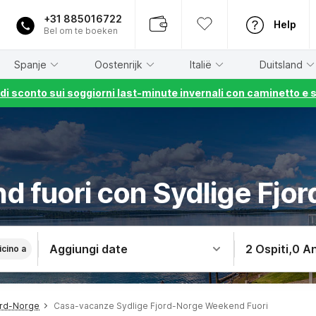
+31 885016722
Help
Bel om te boeken
Spanje
Oostenrijk
Italië
Duitsland
% di sconto sui soggiorni last-minute invernali con caminetto e 
 fuori con Sydlige Fjo
Aggiungi date
2 Ospiti
,
0 An
icino a
ord-Norge
Casa-vacanze Sydlige Fjord-Norge Weekend Fuori