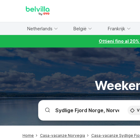
WIZARD MEMBER
Netherlands
België
Frankrijk
Ottieni fino al 20
Weekend
V
Home
Casa-vacanze Norvegia
Casa-vacanze Sydlige Fj