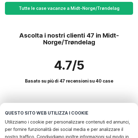
Tutte le case vacanze a Midt-Norge/Trøndelag
Ascolta i nostri clienti 47 in Midt-
Norge/Trøndelag
4.7/5
Basato su più di 47 recensioni su 40 case
Le destinazioni più popolari per le
vacanze
QUESTO SITO WEB UTILIZZA I COOKIE
Utilizziamo i cookie per personalizzare contenuti ed annunci,
Servizi più popolari per le vacanze in Midt-
per fornire funzionalità dei social media e per analizzare il
norge/trøndelag
nostro traffico. Condividiamo inoltre informazioni sul modo in