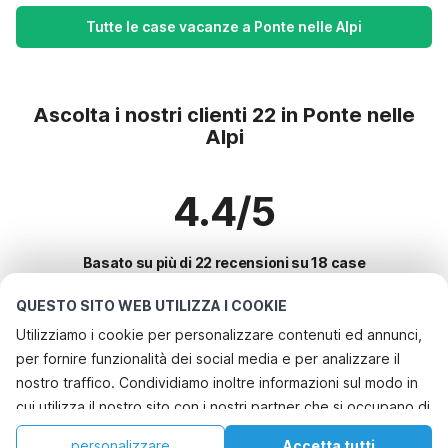
Tutte le case vacanze a Ponte nelle Alpi
Ascolta i nostri clienti 22 in Ponte nelle
Alpi
4.4/5
Basato su più di 22 recensioni su 18 case
QUESTO SITO WEB UTILIZZA I COOKIE
Utilizziamo i cookie per personalizzare contenuti ed annunci,
Le destinazioni più popolari per le
per fornire funzionalità dei social media e per analizzare il
vacanze
nostro traffico. Condividiamo inoltre informazioni sul modo in
cui utilizza il nostro sito con i nostri partner che si occupano di
Città con i migliori servizi per le vacanze
analisi dei dati web, pubblicità e social media, i quali
Casa vacanze a misura di bambino bayeux
personalizzare
Accetta tutti