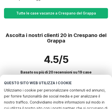
Tutte le case vacanze a Crespano del Grappa
Ascolta i nostri clienti 20 in Crespano del
Grappa
4.5/5
Basato su più di 20 recensioni su 19 case
QUESTO SITO WEB UTILIZZA I COOKIE
Utilizziamo i cookie per personalizzare contenuti ed annunci,
Le destinazioni più popolari per le
per fornire funzionalità dei social media e per analizzare il
vacanze
nostro traffico. Condividiamo inoltre informazioni sul modo in
cui utilizza il nostro sito con i nostri partner che si occupano di
Città con i migliori servizi per le vacanze