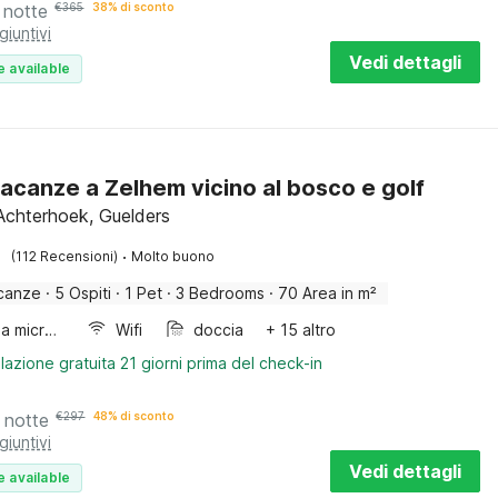
 notte
€
365
38% di sconto
giuntivi
Vedi dettagli
e available
acanze a Zelhem vicino al bosco e golf
Achterhoek, Guelders
·
(112 Recensioni)
Molto buono
canze
·
5 Ospiti
·
1 Pet
·
3 Bedrooms
·
70 Area in m²
Forno a microonde combinato
Wifi
doccia
+ 15 altro
lazione gratuita 21 giorni prima del check-in
 notte
€
297
48% di sconto
giuntivi
Vedi dettagli
e available