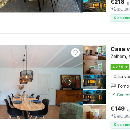
€
218
a
+
Costi ag
Kids zon
Casa v
Zelhem, 
4.2 / 5
Casa va
Cancel
€
149
a
+
Costi ag
Kids zon