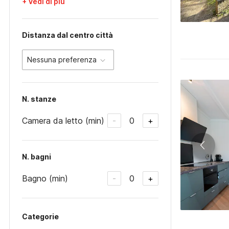
+ Vedi di più
Distanza dal centro città
Nessuna preferenza
N. stanze
Camera da letto (min)
0
-
+
N. bagni
Bagno (min)
0
-
+
Categorie