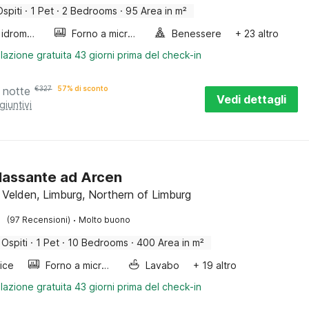
Ospiti
·
1 Pet
·
2 Bedrooms
·
95 Area in m²
Vasca idromassaggio
Forno a microonde combinato
Benessere
+ 23 altro
lazione gratuita 43 giorni prima del check-in
 notte
€
327
57% di sconto
Vedi dettagli
giuntivi
ilassante ad Arcen
 Velden, Limburg, Northern of Limburg
·
(97 Recensioni)
Molto buono
 Ospiti
·
1 Pet
·
10 Bedrooms
·
400 Area in m²
rice
Forno a microonde combinato
Lavabo
+ 19 altro
lazione gratuita 43 giorni prima del check-in