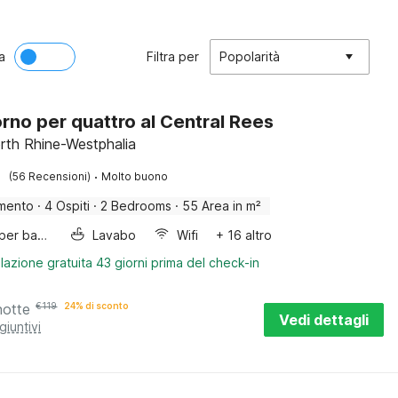
a
Filtra per
Popolarità
rno per quattro al Central Rees
rth Rhine-Westphalia
·
(56 Recensioni)
Molto buono
mento
·
4 Ospiti
·
2 Bedrooms
·
55 Area in m²
Letto per bambini
Lavabo
Wifi
+ 16 altro
lazione gratuita 43 giorni prima del check-in
notte
€
119
24% di sconto
Vedi dettagli
giuntivi