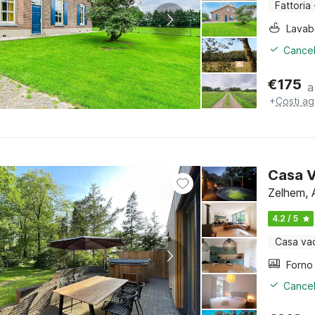
Fattoria
Lava
Cancel
€
175
a
+
Costi ag
Casa V
Zelhem, 
4.2 / 5
Casa va
Cancel