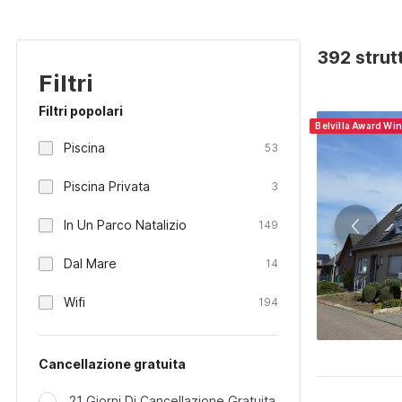
392 strut
Filtri
Filtri popolari
Belvilla Award Wi
Piscina
53
Piscina Privata
3
In Un Parco Natalizio
149
Dal Mare
14
Wifi
194
Cancellazione gratuita
21 Giorni Di Cancellazione Gratuita