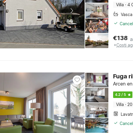
Villa
·
4 
Cancel
€
138
a
+
Costi ag
Fuga r
Arcen en
4.2 / 5
Villa
·
20
Lavat
Cancel