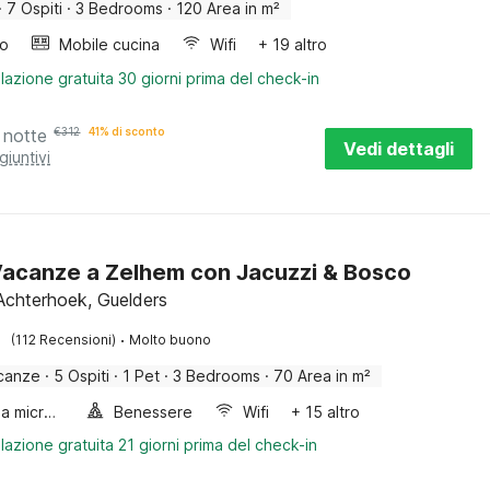
·
7 Ospiti
·
3 Bedrooms
·
120 Area in m²
bo
Mobile cucina
Wifi
+ 19 altro
lazione gratuita 30 giorni prima del check-in
 notte
€
312
41% di sconto
Vedi dettagli
giuntivi
acanze a Zelhem con Jacuzzi & Bosco
Achterhoek, Guelders
·
(112 Recensioni)
Molto buono
canze
·
5 Ospiti
·
1 Pet
·
3 Bedrooms
·
70 Area in m²
Forno a microonde combinato
Benessere
Wifi
+ 15 altro
lazione gratuita 21 giorni prima del check-in