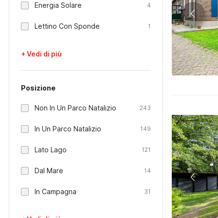
Energia Solare
4
Lettino Con Sponde
1
+ Vedi di più
Posizione
Non In Un Parco Natalizio
243
In Un Parco Natalizio
149
Lato Lago
121
Dal Mare
14
In Campagna
31