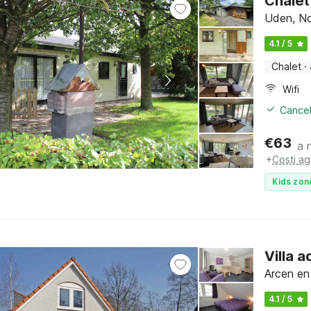
Chalet
Uden, No
4.1 / 5
Chalet
·
Wifi
Cancel
€
63
a 
+
Costi ag
Kids zon
Villa 
Arcen en
4.1 / 5