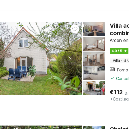
Villa 
combi
Arcen en
4.0 / 5
Villa
·
6 
Cancel
€
112
a
+
Costi ag