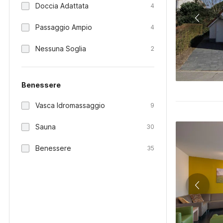
Doccia Adattata
4
Passaggio Ampio
4
Nessuna Soglia
2
Benessere
Vasca Idromassaggio
9
Sauna
30
Benessere
35