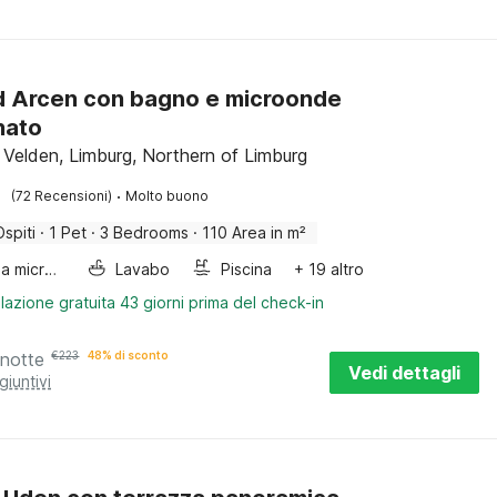
ad Arcen con bagno e microonde
nato
 Velden, Limburg, Northern of Limburg
·
(72 Recensioni)
Molto buono
Ospiti
·
1 Pet
·
3 Bedrooms
·
110 Area in m²
Forno a microonde combinato
Lavabo
Piscina
+ 19 altro
lazione gratuita 43 giorni prima del check-in
 notte
€
223
48% di sconto
Vedi dettagli
giuntivi