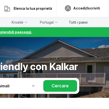
Accedi/Iscriviti
Elenca la tua proprietà
Kroatië
Portugal
Tutti i paesi
splendidi paesaggi.
riendly con Kalkar
Cercare
imali