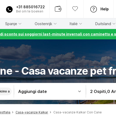
+31 885016722
Help
Bel om te boeken
Spanje
Oostenrijk
Italië
Duitsland
% di sconto sui soggiorni last-minute invernali con caminetto e 
ne - Casa vacanze pet f
Aggiungi date
2 Ospiti
,
0 An
icino a
stfalia
Casa-vacanze Kalkar
Casa-vacanze Kalkar Con Cane