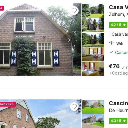
Casa V
24
Zelhem, 
4.2 / 5
Casa va
Wifi
Cancel
€
76
a 
+
Costi ag
Cascin
nner 2025
De Heurn
4.3 / 5