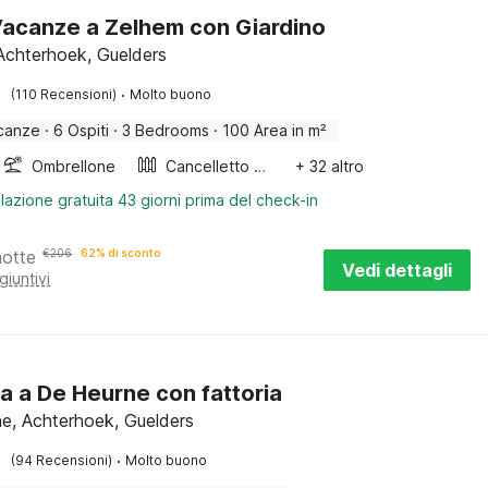
acanze a Zelhem con Giardino
Achterhoek, Guelders
·
(110 Recensioni)
Molto buono
canze
·
6 Ospiti
·
3 Bedrooms
·
100 Area in m²
Ombrellone
Cancelletto per scale
+ 32 altro
lazione gratuita 43 giorni prima del check-in
notte
€
206
62% di sconto
Vedi dettagli
giuntivi
a a De Heurne con fattoria
e, Achterhoek, Guelders
·
(94 Recensioni)
Molto buono