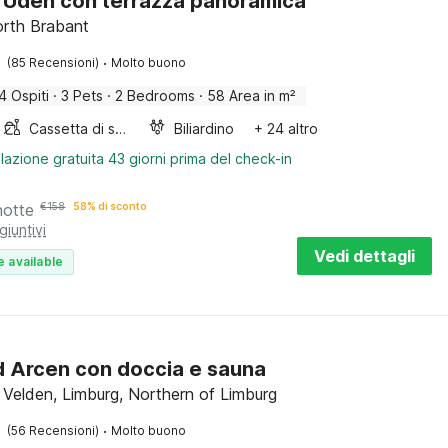
 Uden con terrazza panoramica
rth Brabant
·
(85 Recensioni)
Molto buono
4 Ospiti
·
3 Pets
·
2 Bedrooms
·
58 Area in m²
Cassetta di sabbia
Biliardino
+ 24 altro
lazione gratuita 43 giorni prima del check-in
notte
€
158
58% di sconto
giuntivi
Vedi dettagli
e available
ad Arcen con doccia e sauna
 Velden, Limburg, Northern of Limburg
·
(56 Recensioni)
Molto buono