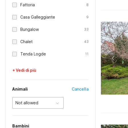
Fattoria
8
Casa Galleggiante
9
Bungalow
33
Chalet
43
Tenda Logde
11
+ Vedi di più
Animali
Cancella
Not allowed
Bambini