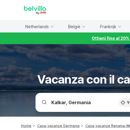
WIZARD MEMBER
Netherlands
België
Frankrijk
Ottieni fino al 20
Vacanza con il ca
V
Home
Casa-vacanze Germania
Casa-vacanze Renania-We