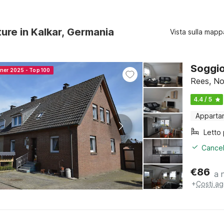
ture in Kalkar, Germania
Vista sulla mapp
Soggio
nner 2025 - Top 100
Rees, No
4.4 / 5
Apparta
Cancel
€
86
a 
+
Costi ag