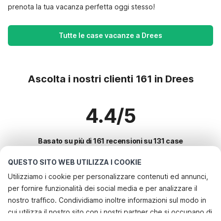
prenota la tua vacanza perfetta oggi stesso!
Tutte le case vacanze a Drees
Ascolta i nostri clienti 161 in Drees
4.4/5
Basato su più di 161 recensioni su 131 case
QUESTO SITO WEB UTILIZZA I COOKIE
Utilizziamo i cookie per personalizzare contenuti ed annunci,
Le destinazioni più popolari per le
per fornire funzionalità dei social media e per analizzare il
vacanze
nostro traffico. Condividiamo inoltre informazioni sul modo in
cui utilizza il nostro sito con i nostri partner che si occupano di
Città con i migliori servizi per le vacanze