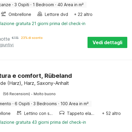
canze
·
3 Ospiti
·
1 Bedroom
·
40 Area in m²
Ombrellone
Lettore dvd
+ 22 altro
lazione gratuita 21 giorni prima del check-in
notte
€
115
23% di sconto
Vedi dettagli
giuntivi
ura e comfort, Rübeland
ode (Harz), Harz, Saxony-Anhalt
·
(56 Recensioni)
Molto buono
mento
·
6 Ospiti
·
3 Bedrooms
·
100 Area in m²
llone
Lettino con sponde
Tappeto elastico
+ 52 altro
lazione gratuita 43 giorni prima del check-in