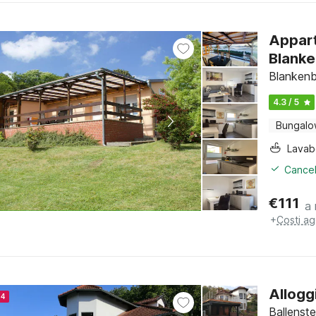
Appart
Blank
Blankenb
4.3 / 5
Bungal
Lava
Cancel
€
111
a 
+
Costi ag
Allogg
24
Ballenst