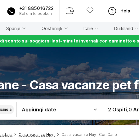
+31 885016722
Help
Bel om te boeken
Spanje
Oostenrijk
Italië
Duitsland
% di sconto sui soggiorni last-minute invernali con caminetto e 
ane - Casa vacanze pet 
Aggiungi date
2 Ospiti
,
0 An
icino a
stfalia
Casa-vacanze Huy-
Casa-vacanze Huy- Con Cane