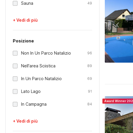
Sauna
49
+ Vedi di più
Posizione
Non In Un Parco Natalizio
96
Nell'area Sciistica
89
In Un Parco Natalizio
69
Lato Lago
91
Award Winner 20
In Campagna
84
+ Vedi di più