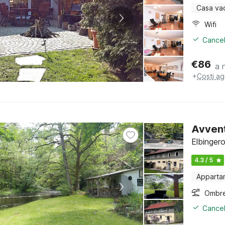
Casa va
Wifi
Cancel
€
86
a 
+
Costi ag
Avvent
Elbinger
4.3 / 5
Apparta
Ombre
Cancel