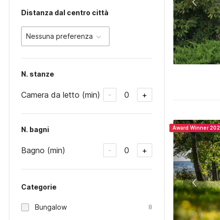
Distanza dal centro città
Nessuna preferenza
N. stanze
Camera da letto (min)
0
-
+
Award Winner 20
N. bagni
Bagno (min)
0
-
+
Categorie
Bungalow
8