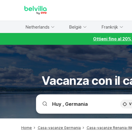
WIZARD MEMBER
Netherlands
België
Frankrijk
Ottieni fino al 20
Vacanza con il c
V
Home
Casa-vacanze Germania
Casa-vacanze Renania-We