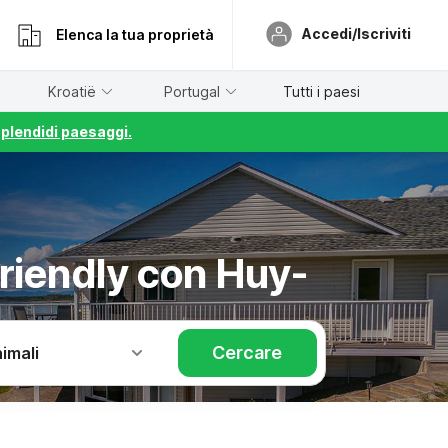
Accedi/Iscriviti
Elenca la tua proprietà
Kroatië
Portugal
Tutti i paesi
splendidi paesaggi.
friendly con Huy-
Cercare
imali