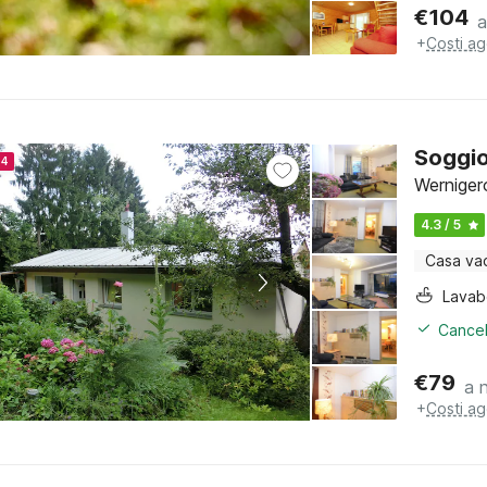
€
104
a
+
Costi ag
Soggio
24
Werniger
4.3 / 5
Casa va
Lava
Cancel
€
79
a 
+
Costi ag