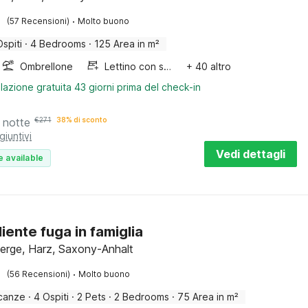
·
(57 Recensioni)
Molto buono
Ospiti
·
4 Bedrooms
·
125 Area in m²
Ombrellone
Lettino con sponde
+ 40 altro
lazione gratuita 43 giorni prima del check-in
 notte
€
271
38% di sconto
giuntivi
Vedi dettagli
e available
iente fuga in famiglia
erge, Harz, Saxony-Anhalt
·
(56 Recensioni)
Molto buono
canze
·
4 Ospiti
·
2 Pets
·
2 Bedrooms
·
75 Area in m²