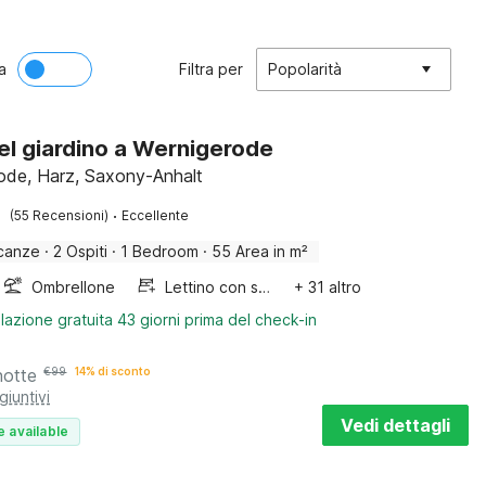
a
Filtra per
Popolarità
el giardino a Wernigerode
ode, Harz, Saxony-Anhalt
·
(55 Recensioni)
Eccellente
canze
·
2 Ospiti
·
1 Bedroom
·
55 Area in m²
Ombrellone
Lettino con sponde
+ 31 altro
lazione gratuita 43 giorni prima del check-in
notte
€
99
14% di sconto
giuntivi
Vedi dettagli
e available