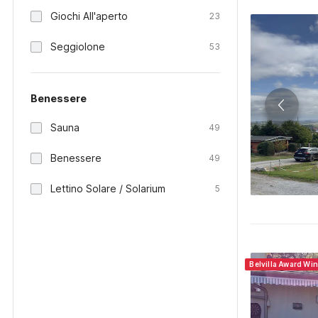
Giochi All'aperto
23
Seggiolone
53
Benessere
Sauna
49
Benessere
49
Lettino Solare / Solarium
5
Belvilla Award Wi