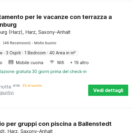
amento per le vacanze con terrazza a
enburg
urg (Harz), Harz, Saxony-Anhalt
·
(46 Recensioni)
Molto buono
ow
·
3 Ospiti
·
1 Bedroom
·
40 Area in m²
bo
Mobile cucina
Wifi
+ 19 altro
lazione gratuita 30 giorni prima del check-in
notte
€
115
3% di sconto
Vedi dettagli
giuntivi
io per gruppi con piscina a Ballenstedt
edt, Harz, Saxony-Anhalt