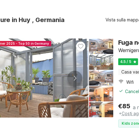
ture in Huy , Germania
Vista sulla mapp
Fuga n
nner 2025 - Top 50 in Germany
Werniger
4.5 / 5
Casa va
Wifi
Cancel
€
85
a 
+
Costi ag
Kids zon