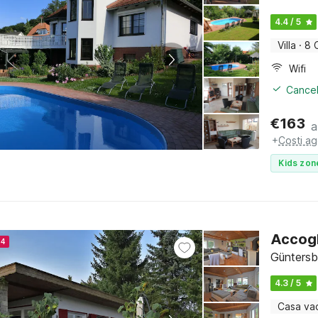
4.4 / 5
Villa
·
8 
Wifi
Cancel
€
163
a
+
Costi ag
Kids zon
Accogl
24
Güntersb
4.3 / 5
Casa va