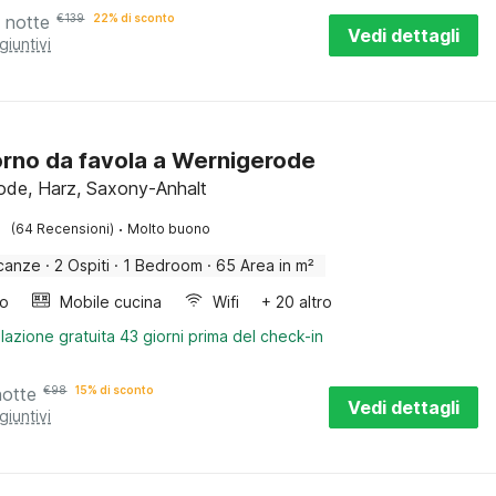
 notte
€
139
22% di sconto
Vedi dettagli
giuntivi
rno da favola a Wernigerode
ode, Harz, Saxony-Anhalt
·
(64 Recensioni)
Molto buono
canze
·
2 Ospiti
·
1 Bedroom
·
65 Area in m²
bo
Mobile cucina
Wifi
+ 20 altro
lazione gratuita 43 giorni prima del check-in
notte
€
98
15% di sconto
Vedi dettagli
giuntivi