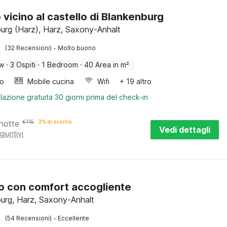
o vicino al castello di Blankenburg
urg (Harz), Harz, Saxony-Anhalt
·
(32 Recensioni)
Molto buono
ow
·
3 Ospiti
·
1 Bedroom
·
40 Area in m²
bo
Mobile cucina
Wifi
+ 19 altro
lazione gratuita 30 giorni prima del check-in
notte
€
115
3% di sconto
Vedi dettagli
giuntivi
o con comfort accogliente
urg, Harz, Saxony-Anhalt
·
(54 Recensioni)
Eccellente