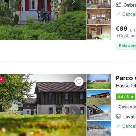
Ombre
Cancel
€
89
a 
+
Costi ag
Kids zon
Parco 
24
Hasselfe
4.4 / 5
Casa va
Lavat
Cancel