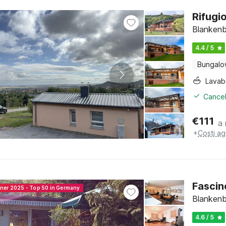
Rifugi
Blankenb
4.4 / 5
Bungal
Lava
Cancel
€
111
a 
+
Costi ag
Fascin
nner 2025 - Top 50 in Germany
Blankenb
4.6 / 5