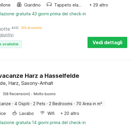
llone
Giardino
Tappeto elastico
+ 29 altro
lazione gratuita 43 giorni prima del check-in
notte
€
117
21% di sconto
giuntivi
Vedi dettagli
e available
vacanze Harz a Hasselfelde
lde, Harz, Saxony-Anhalt
·
(58 Recensioni)
Molto buono
canze
·
4 Ospiti
·
2 Pets
·
2 Bedrooms
·
70 Area in m²
rice
Lavabo
Wifi
+ 20 altro
lazione gratuita 14 giorni prima del check-in