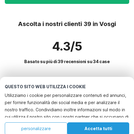
Ascolta i nostri clienti 39 in Vosgi
4.3/5
Basato su più di 39 recensioni su 34 case
Le destinazioni più popolari per le
QUESTO SITO WEB UTILIZZA I COOKIE
vacanze
Utilizziamo i cookie per personalizzare contenuti ed annunci,
per fornire funzionalità dei social media e per analizzare il
Servizi più popolari per le vacanze in Vosgi
nostro traffico. Condividiamo inoltre informazioni sul modo in
Vacanza con il cane - Casa vacanze pet friendly
cui utilizza il nostro sito con i nostri partner che si occupano di
Le migliori regioni con i migliori servizi per le vacanze
Casa vacanze in un'area sciistica
analisi dei dati web, pubblicità e social media, i quali
Casa vacanze a misura di bambino francia-meridionale
personalizzare
Accetta tutti
Città con i migliori servizi per le vacanze
potrebbero combinarle con altre informazioni che ha fornito
Chalet per vacanze