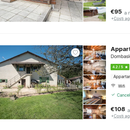
€
95
a 
+
Costi ag
Appart
Dombasle
4.2 / 5
Apparta
Wifi
Cancel
€
108
a
+
Costi ag