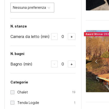
Nessuna preferenza
N. stanze
Award Winner 20
Camera da letto (min)
0
-
+
N. bagni
Bagno (min)
0
-
+
Categorie
Chalet
19
Tenda Logde
1