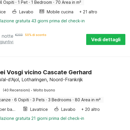
4 Ospiti
·
1 Pet
·
1 Bedroom
·
70 Area in m²
rice
Lavabo
Mobile cucina
+ 21 altro
lazione gratuita 43 giorni prima del check-in
a notte
€
203
50% di sconto
Vedi dettagli
giuntivi
ei Vosgi vicino Cascate Gerhard
al-d'Ajol, Lotharingen, Noord-Frankrijk
·
(40 Recensioni)
Molto buono
canze
·
6 Ospiti
·
3 Pets
·
3 Bedrooms
·
80 Area in m²
Letto per bambini
Lavatrice
Lavabo
+ 20 altro
lazione gratuita 21 giorni prima del check-in