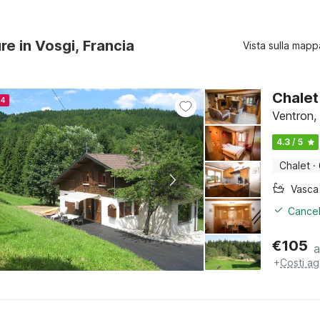
re in Vosgi, Francia
Vista sulla mapp
Chalet
24
Ventron,
4.3 / 5
Chalet
·
Cancel
€
105
a
+
Costi ag