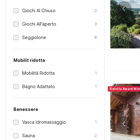
Giochi Al Chiuso
2
Giochi All'aperto
3
Seggiolone
8
Mobilit ridotta
Mobilità Ridotta
1
Bagno Adattato
1
Belvilla Award Wi
Benessere
Vasca Idromassaggio
1
Sauna
2