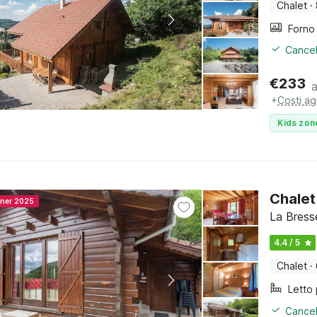
Chalet
·
Cancel
€
233
+
Costi ag
Kids zon
Chalet
nner 2025
La Bress
4.4 / 5
Chalet
·
Cancel