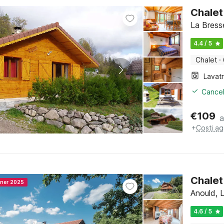
Chalet
La Bress
4.4 / 5
Chalet
·
Lavat
Cancel
€
109
a
+
Costi ag
Chalet
nner 2025
Anould, 
4.6 / 5