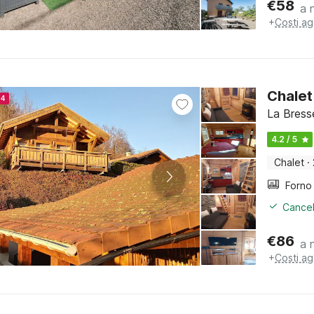
€
58
a 
+
Costi ag
Chalet
24
La Bress
4.2 / 5
Chalet
·
Cancel
€
86
a 
+
Costi ag