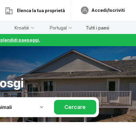
Accedi/Iscriviti
Elenca la tua proprietà
Kroatië
Portugal
Tutti i paesi
splendidi paesaggi.
osgi
Cercare
imali