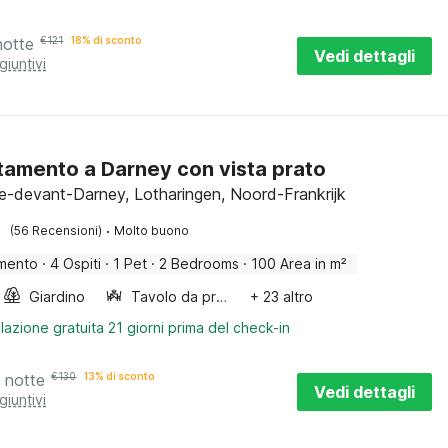
notte
€
121
18% di sconto
Vedi dettagli
giuntivi
amento a Darney con vista prato
-devant-Darney, Lotharingen, Noord-Frankrijk
·
(56 Recensioni)
Molto buono
mento
·
4 Ospiti
·
1 Pet
·
2 Bedrooms
·
100 Area in m²
Giardino
Tavolo da pranzo
+ 23 altro
lazione gratuita 21 giorni prima del check-in
 notte
€
130
13% di sconto
Vedi dettagli
giuntivi