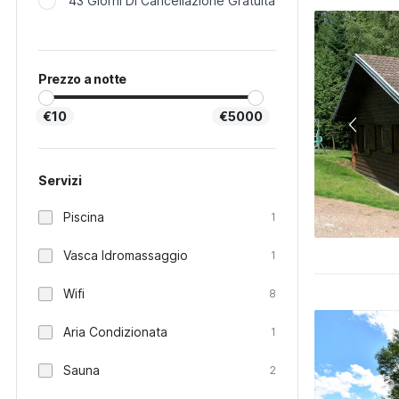
43 Giorni Di Cancellazione Gratuita
Prezzo a notte
€10
€5000
Servizi
Piscina
1
Vasca Idromassaggio
1
Wifi
8
Aria Condizionata
1
Sauna
2