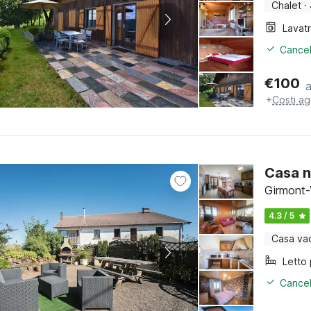
Chalet
·
Lavat
Cancel
€
100
+
Costi ag
Casa n
Girmont-V
4.3 / 5
Casa va
Cancel