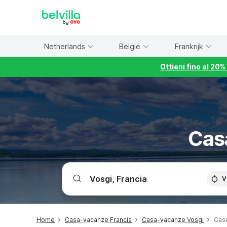
WIZARD MEMBER
Netherlands
België
Frankrijk
Ottieni fino al 20
Cas
V
Home
Casa-vacanze Francia
Casa-vacanze Vosgi
Cas