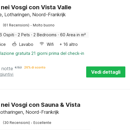
 nei Vosgi con Vista Valle
e, Lotharingen, Noord-Frankrijk
·
(61 Recensioni)
Molto buono
6 Ospiti
·
2 Pets
·
2 Bedrooms
·
60 Area in m²
rice
Lavabo
Wifi
+ 16 altro
lazione gratuita 21 giorni prima del check-in
 notte
€
153
26% di sconto
Vedi dettagli
giuntivi
 nei Vosgi con Sauna & Vista
Lotharingen, Noord-Frankrijk
·
(30 Recensioni)
Eccellente