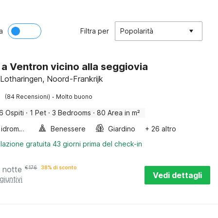
a
Filtra per
Popolarità
 a Ventron vicino alla seggiovia
 Lotharingen, Noord-Frankrijk
·
(84 Recensioni)
Molto buono
6 Ospiti
·
1 Pet
·
3 Bedrooms
·
80 Area in m²
Vasca idromassaggio
Benessere
Giardino
+ 26 altro
lazione gratuita 43 giorni prima del check-in
 notte
€
176
38% di sconto
Vedi dettagli
giuntivi