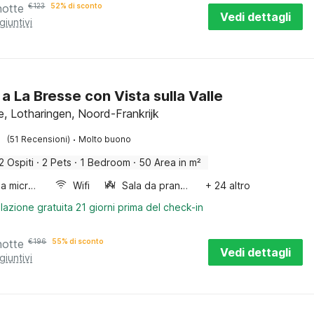
notte
€
123
52% di sconto
Vedi dettagli
giuntivi
 a La Bresse con Vista sulla Valle
e, Lotharingen, Noord-Frankrijk
·
(51 Recensioni)
Molto buono
2 Ospiti
·
2 Pets
·
1 Bedroom
·
50 Area in m²
Forno a microonde combinato
Wifi
Sala da pranzo
+ 24 altro
lazione gratuita 21 giorni prima del check-in
notte
€
196
55% di sconto
Vedi dettagli
giuntivi