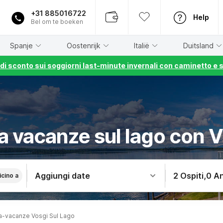
+31 885016722
Help
Bel om te boeken
Spanje
Oostenrijk
Italië
Duitsland
% di sconto sui soggiorni last-minute invernali con caminetto e 
a vacanze sul lago con V
Aggiungi date
2 Ospiti
,
0 An
icino a
a-vacanze Vosgi Sul Lago