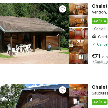
Chalet
Ventron,
4.2 / 5
Chalet
·
Giard
Cancel
€
71
a n
+
Costi ag
Chalet 
Saulxure
4.2 / 5