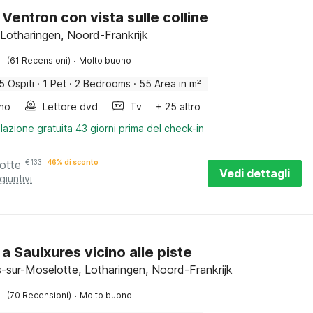
 Ventron con vista sulle colline
 Lotharingen, Noord-Frankrijk
·
(61 Recensioni)
Molto buono
5 Ospiti
·
1 Pet
·
2 Bedrooms
·
55 Area in m²
ino
Lettore dvd
Tv
+ 25 altro
lazione gratuita 43 giorni prima del check-in
otte
€
133
46% di sconto
Vedi dettagli
giuntivi
a Saulxures vicino alle piste
s-sur-Moselotte, Lotharingen, Noord-Frankrijk
·
(70 Recensioni)
Molto buono