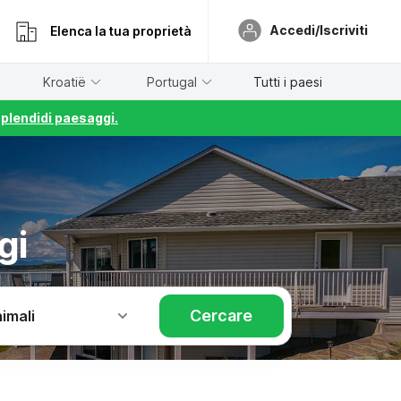
Accedi/Iscriviti
Elenca la tua proprietà
Kroatië
Portugal
Tutti i paesi
splendidi paesaggi.
gi
Cercare
imali