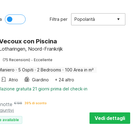
a
Filtra per
Popolarità
a Vecoux con Piscina
Lotharingen, Noord-Frankrijk
·
(75 Recensioni)
Eccellente
Maniero
·
5 Ospiti
·
2 Bedrooms
·
100 Area in m²
Atrio
Giardino
+ 24 altro
lazione gratuita 21 giorni prima del check-in
 notte
€
198
39% di sconto
giuntivi
Vedi dettagli
e available