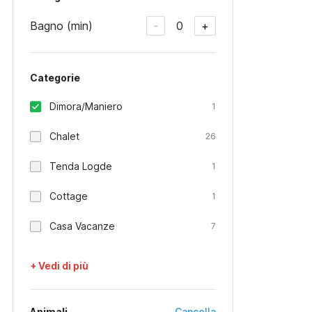
Bagno (min)
0
-
+
Categorie
Dimora/Maniero
1
Chalet
26
Tenda Logde
1
Cottage
1
Casa Vacanze
7
+ Vedi di più
Animali
Cancella