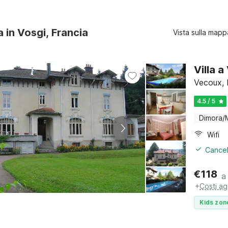
a in Vosgi, Francia
Vista sulla mapp
Villa 
Vecoux, 
4.5 / 5
Dimora/
Wifi
Cancel
€
118
a
+
Costi ag
Kids zon