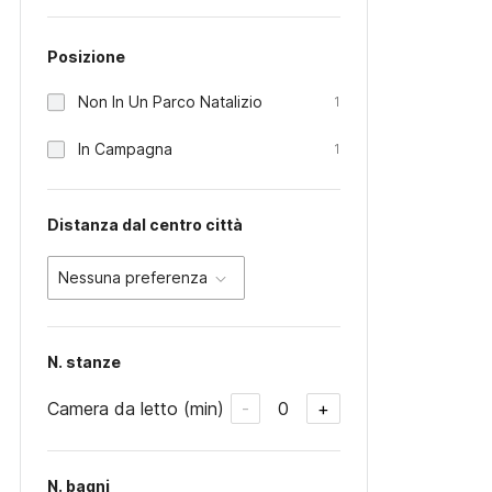
Posizione
Non In Un Parco Natalizio
1
In Campagna
1
Distanza dal centro città
Nessuna preferenza
N. stanze
Camera da letto (min)
0
-
+
N. bagni