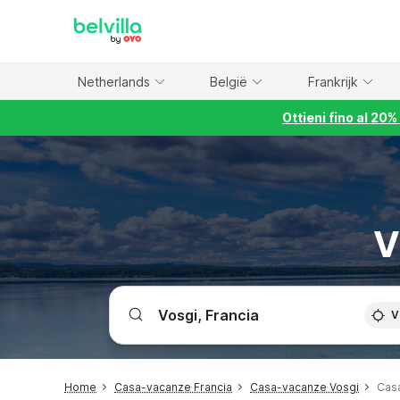
WIZARD MEMBER
Netherlands
België
Frankrijk
Ottieni fino al 20
V
V
Home
Casa-vacanze Francia
Casa-vacanze Vosgi
Cas