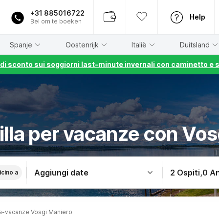
+31 885016722
Help
Bel om te boeken
Spanje
Oostenrijk
Italië
Duitsland
% di sconto sui soggiorni last-minute invernali con caminetto e 
illa per vacanze con Vos
Aggiungi date
2 Ospiti
,
0 An
icino a
a-vacanze Vosgi Maniero