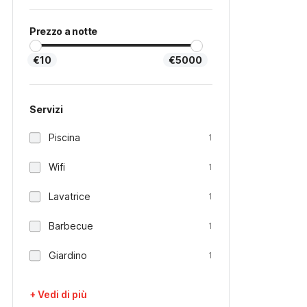
Prezzo a notte
€10
€5000
Servizi
Piscina
1
Wifi
1
Lavatrice
1
Barbecue
1
Giardino
1
+ Vedi di più