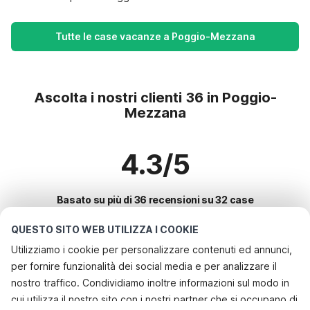
Tutte le case vacanze a Poggio-Mezzana
Ascolta i nostri clienti 36 in Poggio-
Mezzana
4.3/5
Basato su più di 36 recensioni su 32 case
QUESTO SITO WEB UTILIZZA I COOKIE
Utilizziamo i cookie per personalizzare contenuti ed annunci,
Le destinazioni più popolari per le
per fornire funzionalità dei social media e per analizzare il
vacanze
nostro traffico. Condividiamo inoltre informazioni sul modo in
cui utilizza il nostro sito con i nostri partner che si occupano di
Città con i migliori servizi per le vacanze