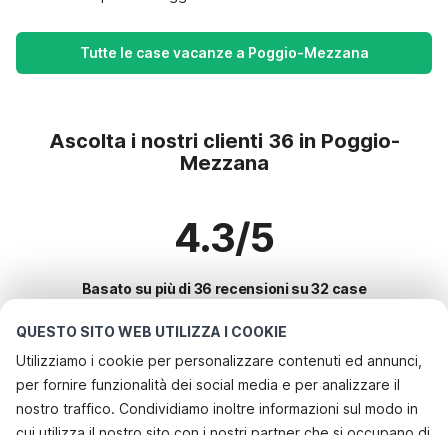
Tutte le case vacanze a Poggio-Mezzana
Ascolta i nostri clienti 36 in Poggio-
Mezzana
4.3/5
Basato su più di 36 recensioni su 32 case
QUESTO SITO WEB UTILIZZA I COOKIE
Utilizziamo i cookie per personalizzare contenuti ed annunci,
Le destinazioni più popolari per le
per fornire funzionalità dei social media e per analizzare il
vacanze
nostro traffico. Condividiamo inoltre informazioni sul modo in
cui utilizza il nostro sito con i nostri partner che si occupano di
Città con i migliori servizi per le vacanze