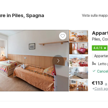
ure in Piles, Spagna
Vista sulla mapp
Appart
Piles, C
4.4 / 5
Apparta
Cancel
€
113
a
+
Costi ag