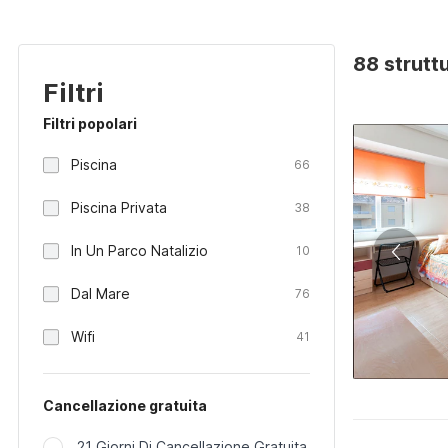
88 strutt
Filtri
Filtri popolari
Piscina
66
Piscina Privata
38
In Un Parco Natalizio
10
Dal Mare
76
Wifi
41
Cancellazione gratuita
21 Giorni Di Cancellazione Gratuita