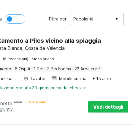
a
Filtra per
Popolarità
amento a Piles vicino alla spiaggia
osta Blanca, Costa de Valencia
·
(6 Recensioni)
Molto buono
mento
·
6 Ospiti
·
1 Pet
·
3 Bedrooms
·
22 Area in m²
Letto per bambini
Lavabo
Mobile cucina
+ 15 altro
lazione gratuita 30 giorni prima del check-in
 notte
€
246
53% di sconto
Vedi dettagli
giuntivi