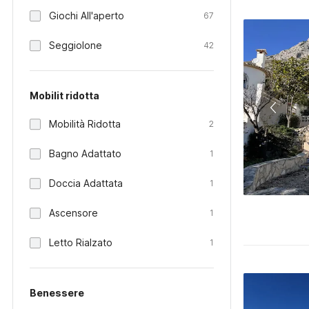
Giochi All'aperto
67
Seggiolone
42
Mobilit ridotta
Mobilità Ridotta
2
Bagno Adattato
1
Doccia Adattata
1
Ascensore
1
Letto Rialzato
1
Benessere