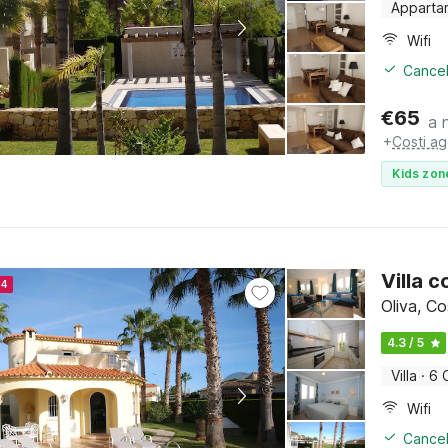
Apparta
Wifi
Cancel
€
65
a 
+
Costi ag
Kids zon
Villa 
24
Oliva, C
4.3 / 5
Villa
·
6 
Wifi
Cancel