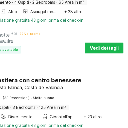
mento
·
4 Ospiti
·
2 Bedrooms
·
65 Area in m²
Atrio
Asciugabiancheria
+ 28 altro
lazione gratuita 43 giorni prima del check-in
notte
€
95
29% di sconto
giuntivi
Vedi dettagli
e available
costiera con centro benessere
osta Blanca, Costa de Valencia
·
(33 Recensioni)
Molto buono
Ospiti
·
3 Bedrooms
·
125 Area in m²
Divertimento per bambini
Giochi all'aperto
+ 23 altro
lazione gratuita 43 giorni prima del check-in