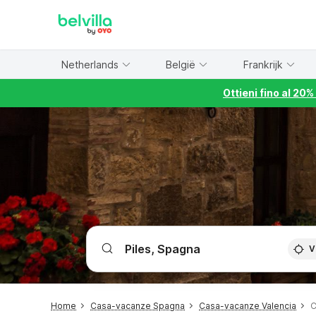
WIZARD MEMBER
Netherlands
België
Frankrijk
Ottieni fino al 20
V
Home
Casa-vacanze Spagna
Casa-vacanze Valencia
C