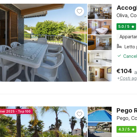
Accogl
Oliva, C
5.0 / 5
Apparta
Cancel
€
104
a
+
Costi ag
Pego R
nner 2025 - Top 100
Pego, Co
4.3 / 5