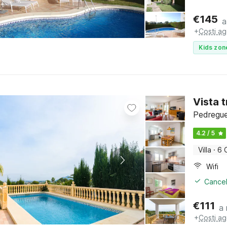
€
145
a
+
Costi ag
Kids zon
Vista 
Pedregue
4.2 / 5
Villa
·
6 
Wifi
Cancel
€
111
a 
+
Costi ag