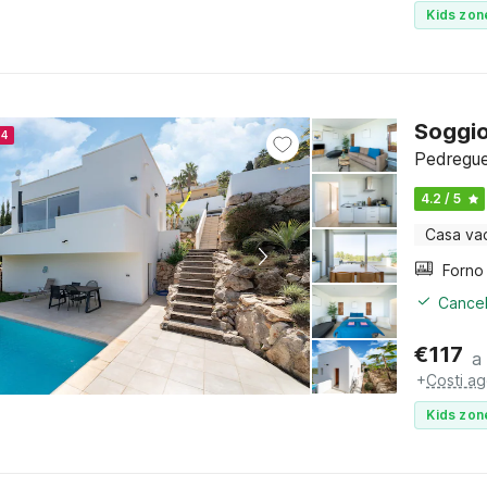
Kids zon
Soggio
24
Pedregue
4.2 / 5
Casa va
Cancel
€
117
a
+
Costi ag
Kids zon