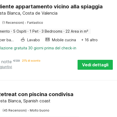
iente appartamento vicino alla spiaggia
osta Blanca, Costa de Valencia
·
(1 Recensioni)
Fantastico
mento
·
5 Ospiti
·
1 Pet
·
3 Bedrooms
·
22 Area in m²
Letto per bambini
Lavabo
Mobile cucina
+ 16 altro
lazione gratuita 30 giorni prima del check-in
 notte
€
139
21% di sconto
Vedi dettagli
giuntivi
etreat con piscina condivisa
sta Blanca, Spanish coast
·
(45 Recensioni)
Molto buono