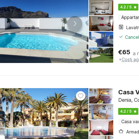
4.2 / 5
Apparta
Lavat
Cancel
€
65
a 
+
Costi ag
Casa V
Denia, C
4.2 / 5
Casa va