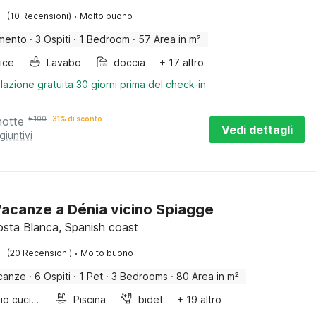
·
(10 Recensioni)
Molto buono
mento
·
3 Ospiti
·
1 Bedroom
·
57 Area in m²
rice
Lavabo
doccia
+ 17 altro
lazione gratuita 30 giorni prima del check-in
notte
€
100
31% di sconto
Vedi dettagli
giuntivi
acanze a Dénia vicino Spiagge
osta Blanca, Spanish coast
·
(20 Recensioni)
Molto buono
canze
·
6 Ospiti
·
1 Pet
·
3 Bedrooms
·
80 Area in m²
Armadio cucina
Piscina
bidet
+ 19 altro