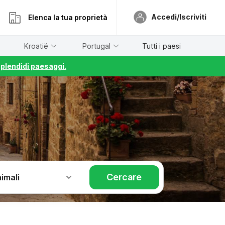
Accedi/Iscriviti
Elenca la tua proprietà
Kroatië
Portugal
Tutti i paesi
splendidi paesaggi.
Cercare
imali