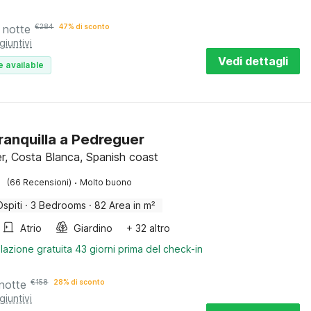
 notte
€
284
47% di sconto
giuntivi
Vedi dettagli
e available
tranquilla a Pedreguer
r, Costa Blanca, Spanish coast
·
(66 Recensioni)
Molto buono
Ospiti
·
3 Bedrooms
·
82 Area in m²
Atrio
Giardino
+ 32 altro
lazione gratuita 43 giorni prima del check-in
notte
€
158
28% di sconto
giuntivi