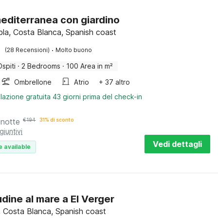
editerranea con giardino
la, Costa Blanca, Spanish coast
·
(28 Recensioni)
Molto buono
Ospiti
·
2 Bedrooms
·
100 Area in m²
Ombrellone
Atrio
+ 37 altro
lazione gratuita 43 giorni prima del check-in
 notte
€
194
31% di sconto
giuntivi
Vedi dettagli
e available
udine al mare a El Verger
r, Costa Blanca, Spanish coast