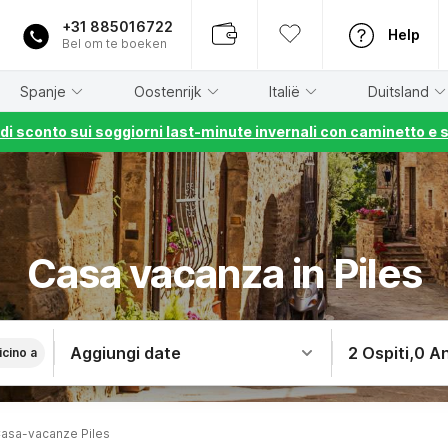
+31 885016722
Help
Bel om te boeken
Spanje
Oostenrijk
Italië
Duitsland
% di sconto sui soggiorni last-minute invernali con caminetto e 
Casa vacanza in Piles
Aggiungi date
2 Ospiti
,
0 An
icino a
asa-vacanze Piles