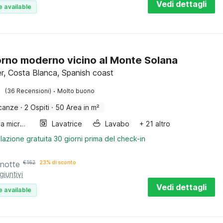
Vedi dettagli
e available
rno moderno vicino al Monte Solana
r, Costa Blanca, Spanish coast
·
(36 Recensioni)
Molto buono
canze
·
2 Ospiti
·
50 Area in m²
Forno a microonde combinato
Lavatrice
Lavabo
+ 21 altro
lazione gratuita 30 giorni prima del check-in
 notte
€
162
23% di sconto
giuntivi
Vedi dettagli
e available