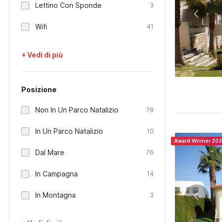
Lettino Con Sponde
3
Wifi
41
+ Vedi di più
Posizione
Non In Un Parco Natalizio
78
In Un Parco Natalizio
10
Award Winner 20
Dal Mare
76
In Campagna
14
In Montagna
3