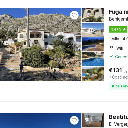
Fuga m
Benigemb
4.4 / 5
Villa
·
4 
Wifi
Cancel
€
131
a
+
Costi ag
Kids zon
Beatit
El Verge