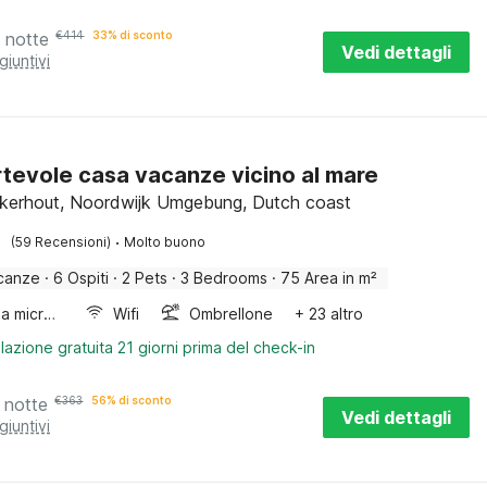
 notte
€
414
33% di sconto
Vedi dettagli
giuntivi
tevole casa vacanze vicino al mare
kerhout, Noordwijk Umgebung, Dutch coast
·
(59 Recensioni)
Molto buono
canze
·
6 Ospiti
·
2 Pets
·
3 Bedrooms
·
75 Area in m²
Forno a microonde combinato
Wifi
Ombrellone
+ 23 altro
lazione gratuita 21 giorni prima del check-in
 notte
€
363
56% di sconto
Vedi dettagli
giuntivi