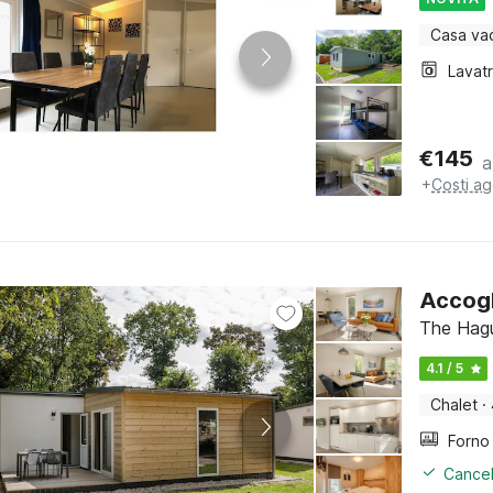
Casa va
Lavat
€
145
a
+
Costi ag
Accogl
The Hag
4.1 / 5
Chalet
·
Cancel