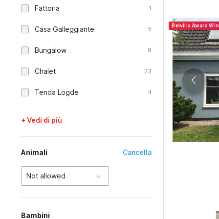
Fattoria
1
Belvilla Award Wi
Casa Galleggiante
5
Bungalow
9
Chalet
23
Tenda Logde
4
+ Vedi di più
Animali
Cancella
Not allowed
Bambini