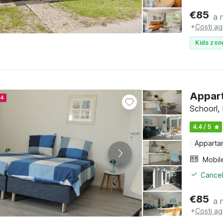
€
85
a 
+
Costi ag
Kids zon
Appart
24
Schoorl,
4.4 / 5
Apparta
Mobil
Cancel
€
85
a 
+
Costi ag