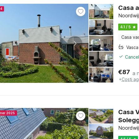
Casa a
24
Noordwij
4.1 / 5
Casa va
Cancel
€
87
a 
+
Costi ag
Casa V
nner 2025
Solegg
Noordwij