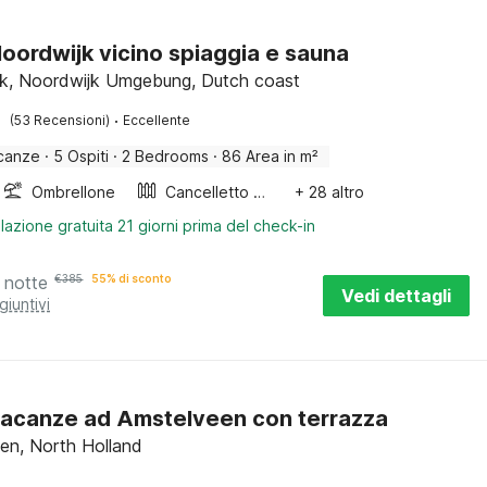
oordwijk vicino spiaggia e sauna
k, Noordwijk Umgebung, Dutch coast
·
(53 Recensioni)
Eccellente
canze
·
5 Ospiti
·
2 Bedrooms
·
86 Area in m²
Ombrellone
Cancelletto per scale
+ 28 altro
lazione gratuita 21 giorni prima del check-in
 notte
€
385
55% di sconto
Vedi dettagli
giuntivi
acanze ad Amstelveen con terrazza
en, North Holland