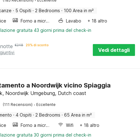
·
(185 Recensioni)
Eccellente
canze
·
5 Ospiti
·
2 Bedrooms
·
100 Area in m²
rice
Forno a microonde combinato
Lavabo
+ 18 altro
lazione gratuita 43 giorni prima del check-in
 notte
€
248
20% di sconto
Vedi dettagli
giuntivi
amento a Noordwijk vicino Spiaggia
k, Noordwijk Umgebung, Dutch coast
·
(111 Recensioni)
Eccellente
mento
·
4 Ospiti
·
2 Bedrooms
·
65 Area in m²
rice
Forno a microonde combinato
Wifi
+ 18 altro
lazione gratuita 30 giorni prima del check-in