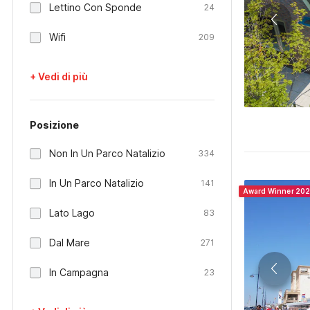
Lettino Con Sponde
24
Wifi
209
+ Vedi di più
Posizione
Non In Un Parco Natalizio
334
In Un Parco Natalizio
141
Award Winner 20
Lato Lago
83
Dal Mare
271
In Campagna
23