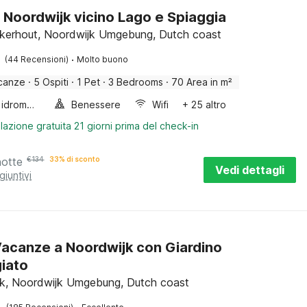
 Noordwijk vicino Lago e Spiaggia
kerhout, Noordwijk Umgebung, Dutch coast
·
(44 Recensioni)
Molto buono
canze
·
5 Ospiti
·
1 Pet
·
3 Bedrooms
·
70 Area in m²
Vasca idromassaggio
Benessere
Wifi
+ 25 altro
lazione gratuita 21 giorni prima del check-in
notte
€
134
33% di sconto
Vedi dettagli
giuntivi
acanze a Noordwijk con Giardino
iato
k, Noordwijk Umgebung, Dutch coast