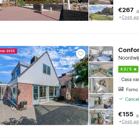
€
267
a
+
Costi ag
Confor
nner 2025
Noordwij
4.3 / 5
Casa va
Cancel
€
155
a
+
Costi ag