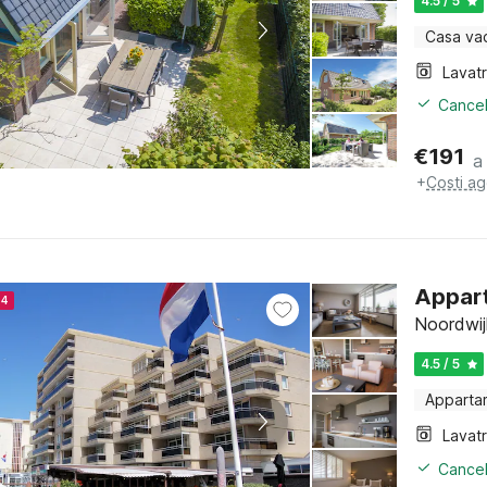
4.5 / 5
Casa va
Lavat
Cancel
€
191
a
+
Costi ag
Appart
24
Noordwij
4.5 / 5
Apparta
Lavat
Cancel