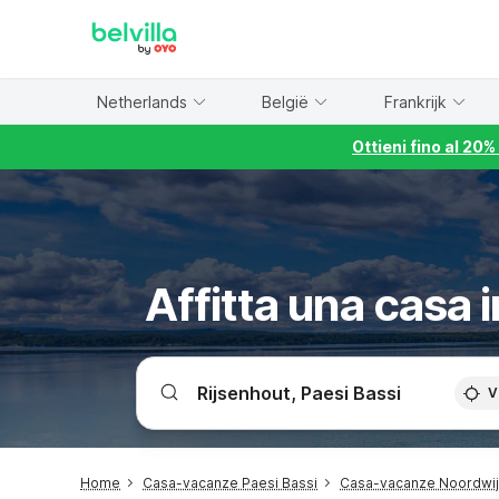
WIZARD MEMBER
Netherlands
België
Frankrijk
Ottieni fino al 20
Affitta una casa 
V
Home
Casa-vacanze Paesi Bassi
Casa-vacanze Noordwi