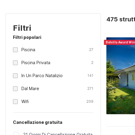
475 strut
Filtri
Filtri popolari
Belvilla Award Wi
Piscina
27
Piscina Privata
2
In Un Parco Natalizio
141
Dal Mare
271
Wifi
209
Cancellazione gratuita
21 Giorni Di Cancellazione Gratuita