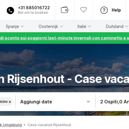
+31 885016722
Help
Bel om te boeken
Spanje
Oostenrijk
Italië
Duitsland
% di sconto sui soggiorni last-minute invernali con caminetto e 
in Rijsenhout - Case vac
Aggiungi date
2 Ospiti
,
0 An
icino a
jk Umgebung
Casa-vacanze Rijsenhout