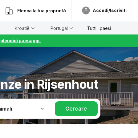
Accedi/Iscriviti
Elenca la tua proprietà
Kroatië
Portugal
Tutti i paesi
splendidi paesaggi.
anze in Rijsenhout
Cercare
imali