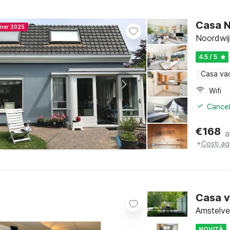
Casa N
nner 2025
Noordwij
4.5 / 5
Casa va
Wifi
Cancel
€
168
a
+
Costi ag
Casa v
Amstelve
NOVITÀ