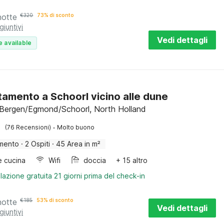
notte
€
320
73% di sconto
giuntivi
Vedi dettagli
e available
amento a Schoorl vicino alle dune
 Bergen/Egmond/Schoorl, North Holland
·
(76 Recensioni)
Molto buono
mento
·
2 Ospiti
·
45 Area in m²
e cucina
Wifi
doccia
+ 15 altro
lazione gratuita 21 giorni prima del check-in
notte
€
185
53% di sconto
Vedi dettagli
giuntivi