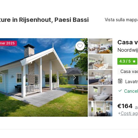
ture in Rijsenhout, Paesi Bassi
Vista sulla mapp
Casa v
nner 2025
Noordwij
4.3 / 5
Casa va
Lavat
Cancel
€
164
a
+
Costi ag