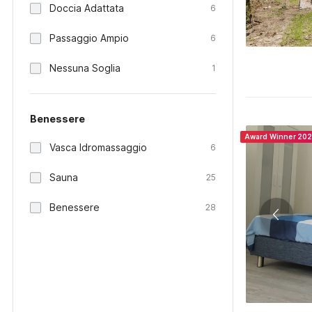
Doccia Adattata
6
Passaggio Ampio
6
Nessuna Soglia
1
Benessere
Award Winner 20
Vasca Idromassaggio
6
Sauna
25
Benessere
28