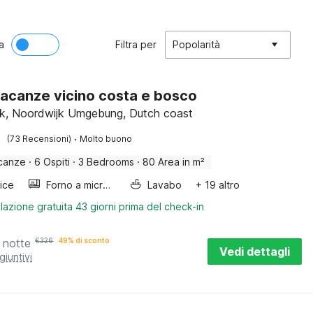
a
Filtra per
Popolarità
acanze vicino costa e bosco
k, Noordwijk Umgebung, Dutch coast
·
(73 Recensioni)
Molto buono
canze
·
6 Ospiti
·
3 Bedrooms
·
80 Area in m²
rice
Forno a microonde combinato
Lavabo
+ 19 altro
lazione gratuita 43 giorni prima del check-in
 notte
€
326
49% di sconto
Vedi dettagli
giuntivi