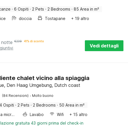
canze
·
6 Ospiti
·
2 Pets
·
2 Bedrooms
·
85 Area in m²
rice
doccia
Tostapane
+ 19 altro
 notte
€
239
41% di sconto
Vedi dettagli
giuntivi
iente chalet vicino alla spiaggia
ue, Den Haag Umgebung, Dutch coast
·
(84 Recensioni)
Molto buono
4 Ospiti
·
2 Pets
·
2 Bedrooms
·
50 Area in m²
Forno a microonde combinato
Lavabo
Wifi
+ 15 altro
lazione gratuita 43 giorni prima del check-in