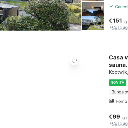
Cancel
€
151
a
+
Costi ag
Casa v
sauna.
Kootwijk
NOVITÀ
Bungal
€
99
a 
+
Costi ag