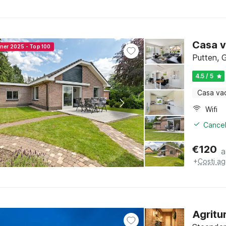
Casa v
nner 2025 - Top 100
Putten, 
4.5 / 5
Casa va
Wifi
Cancel
€
120
a
+
Costi ag
Agritu