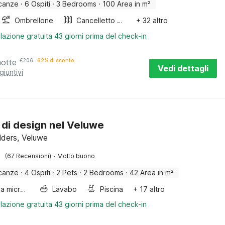
canze
·
6 Ospiti
·
3 Bedrooms
·
100 Area in m²
Ombrellone
Cancelletto per scale
+ 32 altro
lazione gratuita 43 giorni prima del check-in
notte
€
206
62% di sconto
Vedi dettagli
giuntivi
 di design nel Veluwe
lders, Veluwe
·
(67 Recensioni)
Molto buono
canze
·
4 Ospiti
·
2 Pets
·
2 Bedrooms
·
42 Area in m²
Forno a microonde combinato
Lavabo
Piscina
+ 17 altro
lazione gratuita 43 giorni prima del check-in