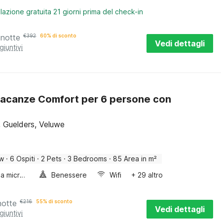
lazione gratuita 21 giorni prima del check-in
 notte
€
392
60% di sconto
Vedi dettagli
giuntivi
acanze Comfort per 6 persone con
, Guelders, Veluwe
ow
·
6 Ospiti
·
2 Pets
·
3 Bedrooms
·
85 Area in m²
Forno a microonde combinato
Benessere
Wifi
+ 29 altro
notte
€
216
55% di sconto
Vedi dettagli
giuntivi