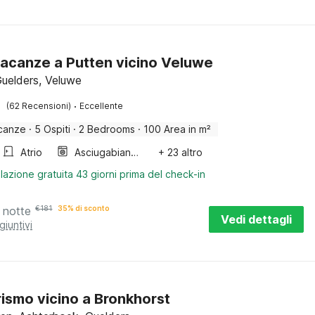
acanze a Putten vicino Veluwe
Guelders, Veluwe
·
(62 Recensioni)
Eccellente
canze
·
5 Ospiti
·
2 Bedrooms
·
100 Area in m²
Atrio
Asciugabiancheria
+ 23 altro
lazione gratuita 43 giorni prima del check-in
 notte
€
181
35% di sconto
Vedi dettagli
giuntivi
rismo vicino a Bronkhorst