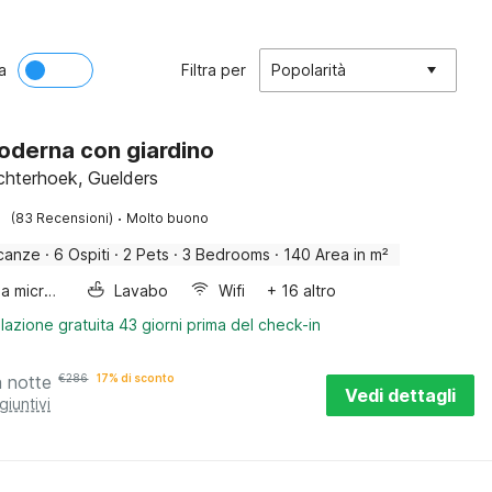
a
Filtra per
Popolarità
moderna con giardino
chterhoek, Guelders
·
(83 Recensioni)
Molto buono
canze
·
6 Ospiti
·
2 Pets
·
3 Bedrooms
·
140 Area in m²
Forno a microonde combinato
Lavabo
Wifi
+ 16 altro
lazione gratuita 43 giorni prima del check-in
a notte
€
286
17% di sconto
Vedi dettagli
giuntivi