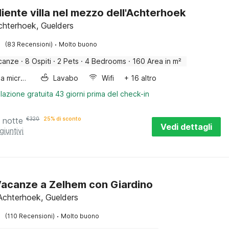
iente villa nel mezzo dell'Achterhoek
chterhoek, Guelders
·
(83 Recensioni)
Molto buono
canze
·
8 Ospiti
·
2 Pets
·
4 Bedrooms
·
160 Area in m²
Forno a microonde combinato
Lavabo
Wifi
+ 16 altro
lazione gratuita 43 giorni prima del check-in
 notte
€
320
25% di sconto
Vedi dettagli
giuntivi
acanze a Zelhem con Giardino
Achterhoek, Guelders
·
(110 Recensioni)
Molto buono