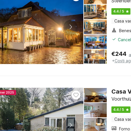
Steender
4.4 / 5
Casa va
Benes
Cancel
€
244
+
Costi ag
Casa 
nner 2025
Voorthui
4.4 / 5
Casa va