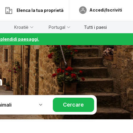
Accedi/Iscriviti
Elenca la tua proprietà
Kroatië
Portugal
Tutti i paesi
splendidi paesaggi.
n
Cercare
imali