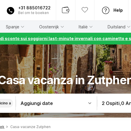
+31 885016722
Help
Bel om te boeken
Spanje
Oostenrijk
Italië
Duitsland
% di sconto sui soggiorni last-minute invernali con caminetto e 
Casa vacanza in Zutphe
Aggiungi date
2 Ospiti
,
0 An
icino a
oek
Casa-vacanze Zutphen