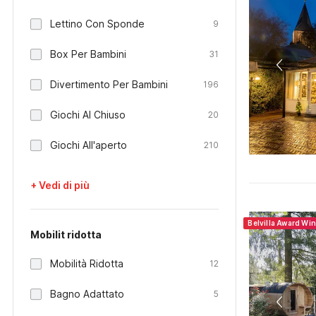
Lettino Con Sponde
9
Box Per Bambini
31
Divertimento Per Bambini
196
Giochi Al Chiuso
20
Giochi All'aperto
210
+ Vedi di più
Belvilla Award Wi
Mobilit ridotta
Mobilità Ridotta
12
Bagno Adattato
5