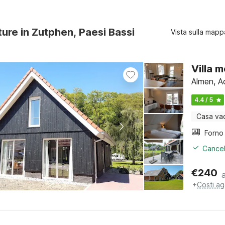
ture in Zutphen, Paesi Bassi
Vista sulla mapp
Villa 
Almen, A
4.4 / 5
Casa va
Cancel
€
240
+
Costi ag