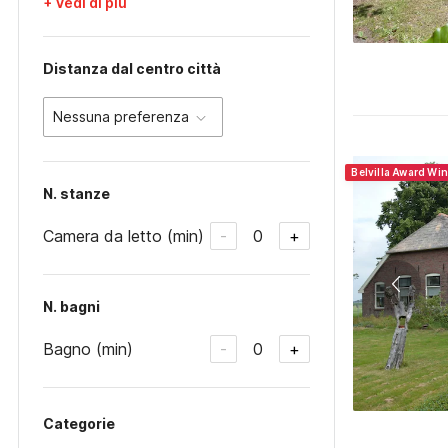
+ Vedi di più
Distanza dal centro città
Nessuna preferenza
Belvilla Award Wi
N. stanze
Camera da letto (min)
0
-
+
N. bagni
Bagno (min)
0
-
+
Categorie