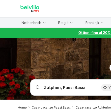
WIZARD MEMBER
Netherlands
België
Frankrijk
Ottieni fino al 20
V
Home
Casa-vacanze Paesi Bassi
Casa-vacanze Achterh