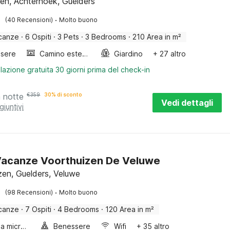
en, Achterhoek, Guelders
·
(40 Recensioni)
Molto buono
canze
·
6 Ospiti
·
3 Pets
·
3 Bedrooms
·
210 Area in m²
sere
Camino esterno
Giardino
+ 27 altro
lazione gratuita 30 giorni prima del check-in
a notte
€
359
30% di sconto
Vedi dettagli
giuntivi
Vacanze Voorthuizen De Veluwe
zen, Guelders, Veluwe
·
(98 Recensioni)
Molto buono
canze
·
7 Ospiti
·
4 Bedrooms
·
120 Area in m²
Forno a microonde combinato
Benessere
Wifi
+ 35 altro