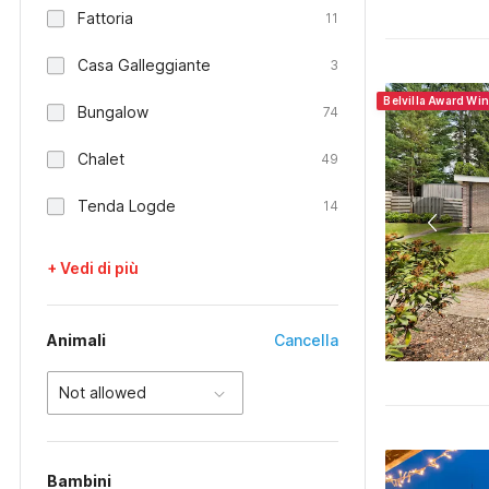
Fattoria
11
Casa Galleggiante
3
Belvilla Award Wi
Bungalow
74
Chalet
49
Tenda Logde
14
+ Vedi di più
Animali
Cancella
Not allowed
Bambini