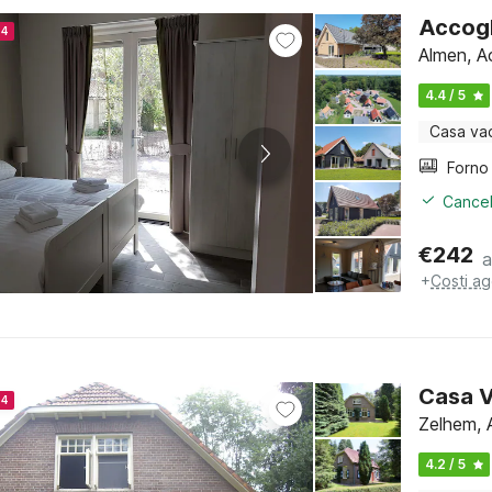
Accogl
24
Almen, A
4.4 / 5
Casa va
Cancel
€
242
a
+
Costi ag
Casa V
24
Zelhem, 
4.2 / 5