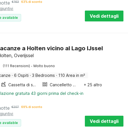
notte
€
163
63% di sconto
giuntivi
Vedi dettagli
e available
acanze a Holten vicino al Lago IJssel
olten, Overijssel
·
(111 Recensioni)
Molto buono
canze
·
6 Ospiti
·
3 Bedrooms
·
110 Area in m²
Cassetta di sabbia
Cancelletto per scale
+ 25 altro
lazione gratuita 43 giorni prima del check-in
notte
€
207
69% di sconto
giuntivi
Vedi dettagli
e available