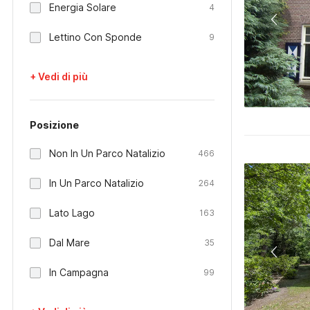
Energia Solare
4
Lettino Con Sponde
9
+ Vedi di più
Posizione
Non In Un Parco Natalizio
466
In Un Parco Natalizio
264
Lato Lago
163
Dal Mare
35
In Campagna
99