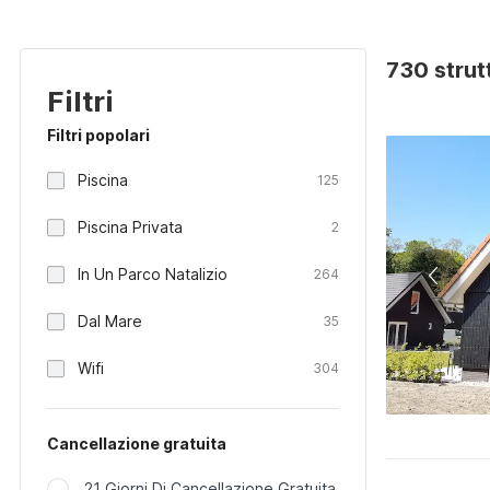
730 strut
Filtri
Filtri popolari
Piscina
125
Piscina Privata
2
In Un Parco Natalizio
264
Dal Mare
35
Wifi
304
Cancellazione gratuita
21 Giorni Di Cancellazione Gratuita