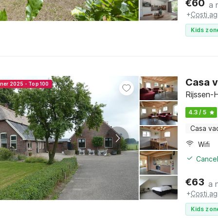
€
60
a 
+
Costi ag
Kids zon
Casa v
nner 2025 - Top 100
Rijssen-H
4.3 / 5
Casa va
Wifi
Cancel
€
63
a 
+
Costi ag
Kids zon