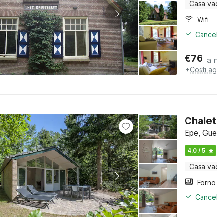
Casa va
Wifi
Cancel
€
76
a 
+
Costi ag
Chalet
Epe, Gue
4.0 / 5
Casa va
Cancel