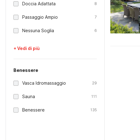
Doccia Adattata
8
Passaggio Ampio
7
Nessuna Soglia
6
+ Vedi di più
Benessere
Vasca Idromassaggio
29
Sauna
111
Benessere
135