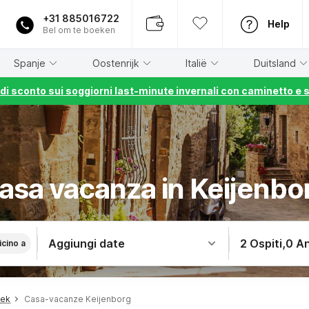
+31 885016722
Help
Bel om te boeken
Spanje
Oostenrijk
Italië
Duitsland
% di sconto sui soggiorni last-minute invernali con caminetto e 
asa vacanza in Keijenbo
Aggiungi date
2 Ospiti
,
0 An
icino a
oek
Casa-vacanze Keijenborg