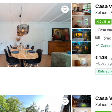
Casa v
Zelhem, 
4.2 / 5
Casa va
Cancel
€
149
a
+
Costi ag
Kids zon
Casa V
Zelhem, 