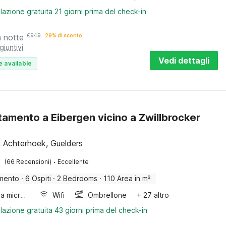
lazione gratuita 21 giorni prima del check-in
a notte
€
949
29% di sconto
giuntivi
Vedi dettagli
e available
amento a Eibergen vicino a Zwillbrocker
, Achterhoek, Guelders
·
(66 Recensioni)
Eccellente
mento
·
6 Ospiti
·
2 Bedrooms
·
110 Area in m²
Forno a microonde combinato
Wifi
Ombrellone
+ 27 altro
lazione gratuita 43 giorni prima del check-in