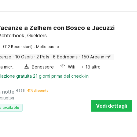
acanze a Zelhem con Bosco e Jacuzzi
Achterhoek, Guelders
·
(112 Recensioni)
Molto buono
canze
·
10 Ospiti
·
2 Pets
·
6 Bedrooms
·
150 Area in m²
Forno a microonde combinato
Benessere
Wifi
+ 18 altro
lazione gratuita 21 giorni prima del check-in
a notte
€
698
41% di sconto
giuntivi
Vedi dettagli
e available