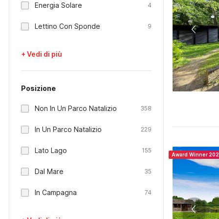
Energia Solare
4
Lettino Con Sponde
9
+ Vedi di più
Posizione
Non In Un Parco Natalizio
358
In Un Parco Natalizio
229
Lato Lago
155
Award Winner 20
Dal Mare
35
In Campagna
74