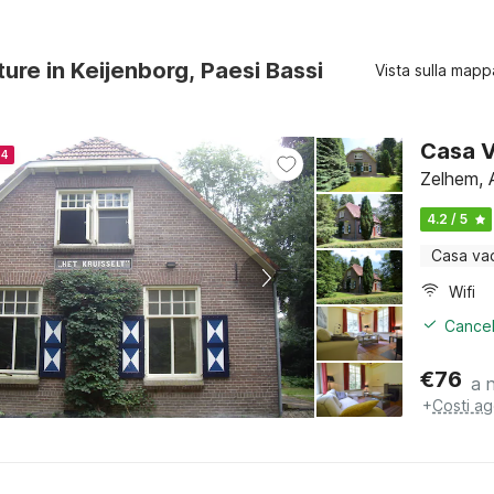
ture in Keijenborg, Paesi Bassi
Vista sulla mapp
Casa V
24
Zelhem, 
4.2 / 5
Casa va
Wifi
Cancel
€
76
a 
+
Costi ag