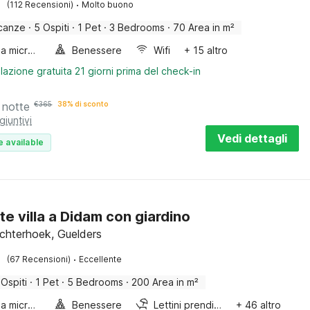
·
(112 Recensioni)
Molto buono
canze
·
5 Ospiti
·
1 Pet
·
3 Bedrooms
·
70 Area in m²
Forno a microonde combinato
Benessere
Wifi
+ 15 altro
lazione gratuita 21 giorni prima del check-in
 notte
€
365
38% di sconto
giuntivi
Vedi dettagli
e available
te villa a Didam con giardino
chterhoek, Guelders
·
(67 Recensioni)
Eccellente
 Ospiti
·
1 Pet
·
5 Bedrooms
·
200 Area in m²
Forno a microonde combinato
Benessere
Lettini prendisole
+ 46 altro