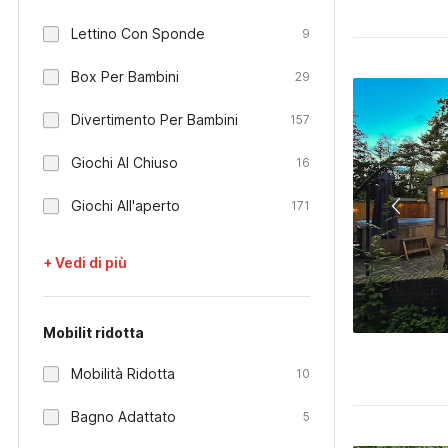
Lettino Con Sponde
9
Box Per Bambini
29
Divertimento Per Bambini
157
Giochi Al Chiuso
16
Giochi All'aperto
171
+ Vedi di più
Mobilit ridotta
Mobilità Ridotta
10
Bagno Adattato
5