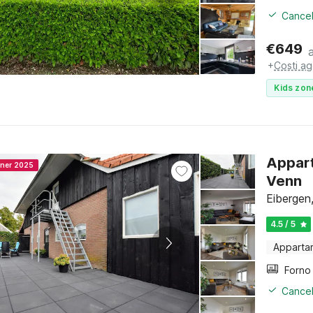
Cancel
€
649
+
Costi ag
Kids zon
Appart
nner 2025
Venn
Eibergen
4.5 / 5
Apparta
Cancel