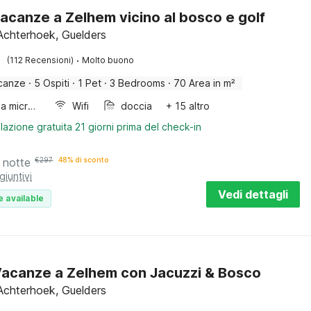
acanze a Zelhem vicino al bosco e golf
Achterhoek, Guelders
·
(112 Recensioni)
Molto buono
canze
·
5 Ospiti
·
1 Pet
·
3 Bedrooms
·
70 Area in m²
Forno a microonde combinato
Wifi
doccia
+ 15 altro
lazione gratuita 21 giorni prima del check-in
 notte
€
297
48% di sconto
giuntivi
Vedi dettagli
e available
acanze a Zelhem con Jacuzzi & Bosco
Achterhoek, Guelders