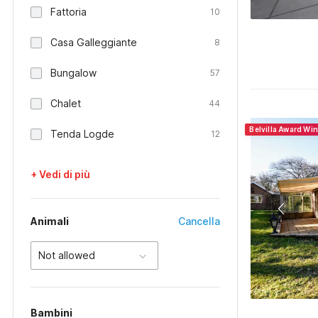
Fattoria
10
Casa Galleggiante
8
Bungalow
57
Chalet
44
Belvilla Award Wi
Tenda Logde
12
+ Vedi di più
Animali
Cancella
Not allowed
Bambini