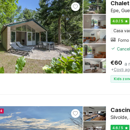
Chalet
Epe, Gue
4.0 / 5
Casa va
Cancel
€
60
a 
+
Costi ag
Kids zon
Cascin
24
Silvolde
4.6 / 5