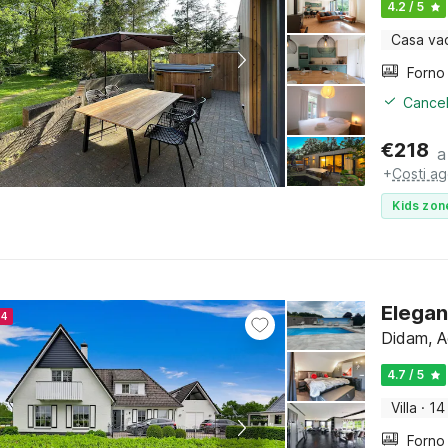
4.2 / 5
Casa va
Cancel
€
218
a
+
Costi ag
Kids zon
Elegan
24
Didam, A
4.7 / 5
Villa
·
14