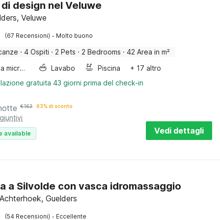
 di design nel Veluwe
lders, Veluwe
·
(67 Recensioni)
Molto buono
canze
·
4 Ospiti
·
2 Pets
·
2 Bedrooms
·
42 Area in m²
Forno a microonde combinato
Lavabo
Piscina
+ 17 altro
lazione gratuita 43 giorni prima del check-in
notte
€
163
63% di sconto
giuntivi
Vedi dettagli
e available
a a Silvolde con vasca idromassaggio
, Achterhoek, Guelders
·
(54 Recensioni)
Eccellente