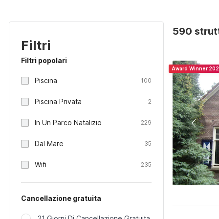
590 strut
Filtri
Filtri popolari
Award Winner 20
Piscina
100
Piscina Privata
2
In Un Parco Natalizio
229
Dal Mare
35
Wifi
235
Cancellazione gratuita
21 Giorni Di Cancellazione Gratuita