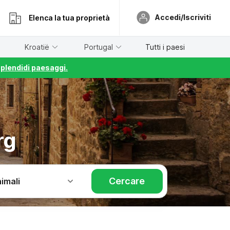
Accedi/Iscriviti
Elenca la tua proprietà
Kroatië
Portugal
Tutti i paesi
splendidi paesaggi.
rg
Cercare
imali