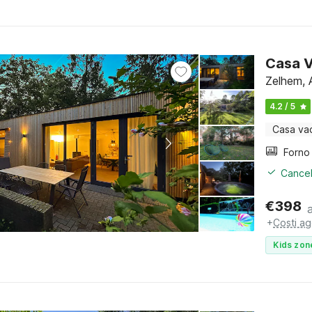
Casa V
Zelhem, 
4.2 / 5
Casa va
Cancel
€
398
+
Costi ag
Kids zon