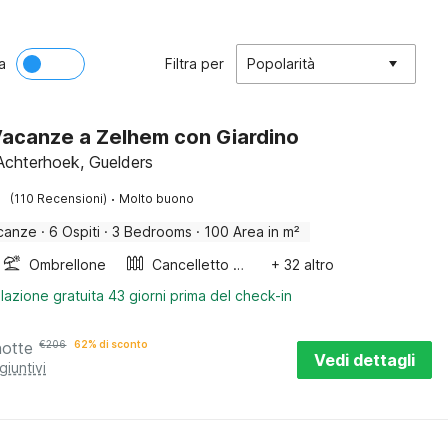
a
Filtra per
Popolarità
acanze a Zelhem con Giardino
Achterhoek, Guelders
·
(110 Recensioni)
Molto buono
canze
·
6 Ospiti
·
3 Bedrooms
·
100 Area in m²
Ombrellone
Cancelletto per scale
+ 32 altro
lazione gratuita 43 giorni prima del check-in
notte
€
206
62% di sconto
Vedi dettagli
giuntivi