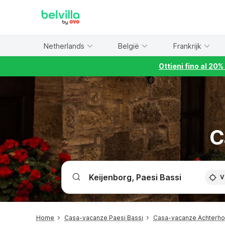
WIZARD MEMBER
Netherlands
België
Frankrijk
Ottieni fino al 20
C
V
Home
Casa-vacanze Paesi Bassi
Casa-vacanze Achterh