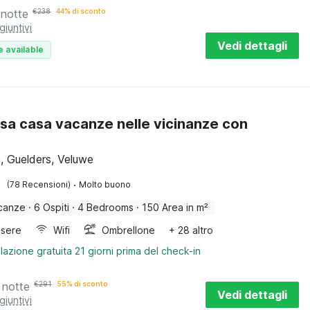
 notte
€
238
44% di sconto
giuntivi
Vedi dettagli
e available
sa casa vacanze nelle vicinanze con
, Guelders, Veluwe
·
(78 Recensioni)
Molto buono
canze
·
6 Ospiti
·
4 Bedrooms
·
150 Area in m²
sere
Wifi
Ombrellone
+ 28 altro
lazione gratuita 21 giorni prima del check-in
 notte
€
291
55% di sconto
Vedi dettagli
giuntivi