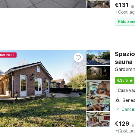
€
131
a
+
Costi ag
Kids zon
Spazio
nner 2025
sauna
Garderen
4.3 / 5
Casa va
Benes
Cancel
€
129
a
+
Costi ag