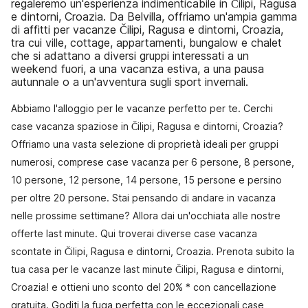
regaleremo un'esperienza indimenticabile in Čilipi, Ragusa
e dintorni, Croazia. Da Belvilla, offriamo un'ampia gamma
di affitti per vacanze Čilipi, Ragusa e dintorni, Croazia,
tra cui ville, cottage, appartamenti, bungalow e chalet
che si adattano a diversi gruppi interessati a un
weekend fuori, a una vacanza estiva, a una pausa
autunnale o a un'avventura sugli sport invernali.
Abbiamo l'alloggio per le vacanze perfetto per te. Cerchi
case vacanza spaziose in Čilipi, Ragusa e dintorni, Croazia?
Offriamo una vasta selezione di proprietà ideali per gruppi
numerosi, comprese case vacanza per 6 persone, 8 persone,
10 persone, 12 persone, 14 persone, 15 persone e persino
per oltre 20 persone. Stai pensando di andare in vacanza
nelle prossime settimane? Allora dai un'occhiata alle nostre
offerte last minute. Qui troverai diverse case vacanza
scontate in Čilipi, Ragusa e dintorni, Croazia. Prenota subito la
tua casa per le vacanze last minute Čilipi, Ragusa e dintorni,
Croazia! e ottieni uno sconto del 20% * con cancellazione
gratuita. Goditi la fuga perfetta con le eccezionali case