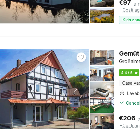
€
97
a 
+
Costi ag
Kids zon
Gemütl
Großalm
4.4 / 5
Casa va
Lava
Cancel
€
206
+
Costi ag