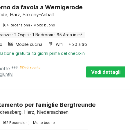
rno da favola a Wernigerode
ode, Harz, Saxony-Anhalt
·
(64 Recensioni)
Molto buono
canze
·
2 Ospiti
·
1 Bedroom
·
65 Area in m²
bo
Mobile cucina
Wifi
+ 20 altro
lazione gratuita 43 giorni prima del check-in
notte
€
98
15% di sconto
Vedi dettagli
giuntivi
amento per famiglie Bergfreunde
dreasberg, Harz, Niedersachsen
·
(62 Recensioni)
Molto buono