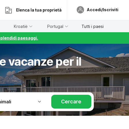
Accedi/Iscriviti
Elenca la tua proprietà
Kroatië
Portugal
Tutti i paesi
splendidi paesaggi.
e vacanze per il
Cercare
imali