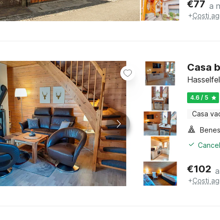
€
77
a 
+
Costi ag
Casa b
Hasselfe
4.6 / 5
Casa va
Benes
Cancel
€
102
a
+
Costi ag