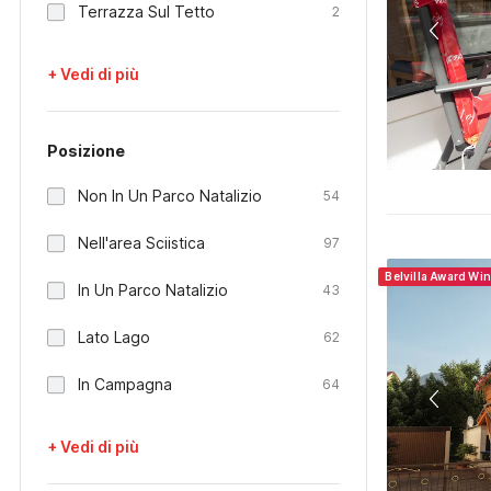
Terrazza Sul Tetto
2
+ Vedi di più
Posizione
Non In Un Parco Natalizio
54
Nell'area Sciistica
97
Belvilla Award Wi
In Un Parco Natalizio
43
Lato Lago
62
In Campagna
64
+ Vedi di più