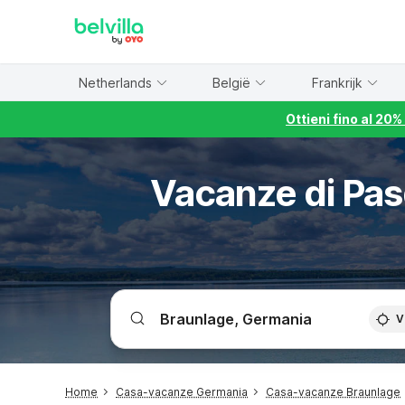
WIZARD MEMBER
Netherlands
België
Frankrijk
Ottieni fino al 20
Vacanze di Pasq
V
Home
Casa-vacanze Germania
Casa-vacanze Braunlage