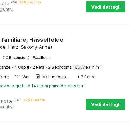
notte
€
96
20% di sconto
Vedi dettagli
giuntivi
ifamiliare, Hasselfelde
lde, Harz, Saxony-Anhalt
·
(10 Recensioni)
Eccellente
canze
·
4 Ospiti
·
2 Pets
·
2 Bedrooms
·
65 Area in m²
sere
Wifi
Asciugabiancheria
+ 27 altro
lazione gratuita 14 giorni prima del check-in
 notte
€
171
38% di sconto
Vedi dettagli
giuntivi