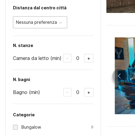
Distanza dal centro città
Nessuna preferenza
N. stanze
Camera da letto (min)
0
-
+
N. bagni
Bagno (min)
0
-
+
Categorie
Bungalow
8