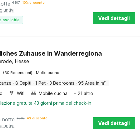
notte
€
107
10% di sconto
giuntivi
Vedi dettagli
e available
iches Zuhause in Wanderregiona
erode, Hesse
·
(30 Recensioni)
Molto buono
canze
·
8 Ospiti
·
1 Pet
·
3 Bedrooms
·
95 Area in m²
bo
Wifi
Mobile cucina
+ 21 altro
lazione gratuita 43 giorni prima del check-in
a notte
€
216
4% di sconto
Vedi dettagli
giuntivi