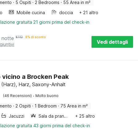
mento
·
5 Ospiti
·
2 Bedrooms
·
55 Area in m²
bo
Mobile cucina
doccia
+ 21 altro
lazione gratuita 21 giorni prima del check-in
 notte
€
112
8% di sconto
Vedi dettagli
giuntivi
o vicino a Brocken Peak
g (Harz), Harz, Saxony-Anhalt
·
(46 Recensioni)
Molto buono
mento
·
2 Ospiti
·
1 Bedroom
·
75 Area in m²
Jacuzzi
Sala da pranzo
+ 25 altro
lazione gratuita 43 giorni prima del check-in