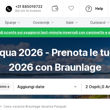
+31 885016722
Help
Bel om te boeken
Spanje
Oostenrijk
Italië
Duitsland
% di sconto sui soggiorni last-minute invernali con caminetto e 
ua 2026 - Prenota le tu
2026 con Braunlage
Aggiungi date
2 Ospiti
,
0 An
icino a
Casa-vacanze Braunlage Vacanze Pasquali