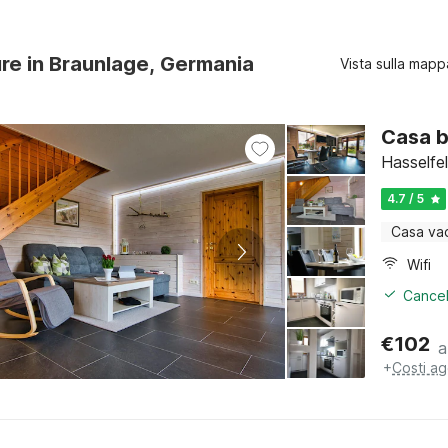
ure in Braunlage, Germania
Vista sulla mapp
Casa b
Hasselfe
4.7 / 5
Casa va
Wifi
Cancel
€
102
a
+
Costi ag