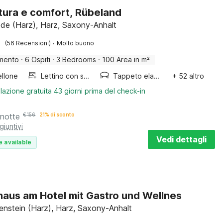
ura e comfort, Rübeland
ode (Harz), Harz, Saxony-Anhalt
·
(56 Recensioni)
Molto buono
mento
·
6 Ospiti
·
3 Bedrooms
·
100 Area in m²
llone
Lettino con sponde
Tappeto elastico
+ 52 altro
lazione gratuita 43 giorni prima del check-in
 notte
€
156
21% di sconto
giuntivi
Vedi dettagli
e available
haus am Hotel mit Gastro und Wellnes
nstein (Harz), Harz, Saxony-Anhalt