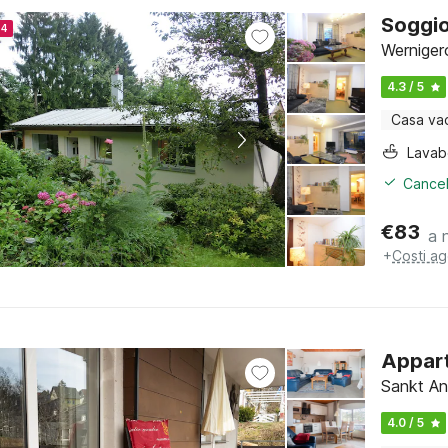
Soggio
24
Werniger
4.3 / 5
Casa va
Lava
Cancel
€
83
a 
+
Costi ag
Appart
Sankt An
4.0 / 5