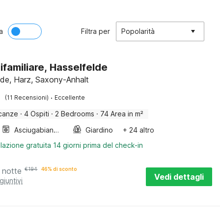
a
Filtra per
Popolarità
ifamiliare, Hasselfelde
lde, Harz, Saxony-Anhalt
·
(11 Recensioni)
Eccellente
canze
·
4 Ospiti
·
2 Bedrooms
·
74 Area in m²
Asciugabiancheria
Giardino
+ 24 altro
lazione gratuita 14 giorni prima del check-in
 notte
€
194
46% di sconto
Vedi dettagli
giuntivi