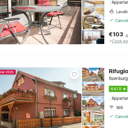
Apparta
Lava
Cancel
€
103
a
+
Costi ag
Rifugi
nner 2025
Ilsenbur
4.4 / 5
Apparta
Wifi
Cancel