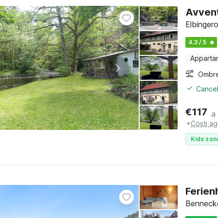
Avvent
Elbinger
4.3 / 5
Apparta
Ombre
Cancel
€
117
a
+
Costi ag
Kids zon
Ferien
Bennecke