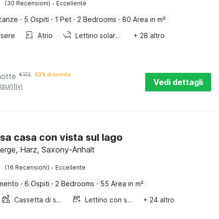
·
(30 Recensioni)
Eccellente
canze
·
5 Ospiti
·
1 Pet
·
2 Bedrooms
·
80 Area in m²
sere
Atrio
Lettino solare / solarium
+ 28 altro
notte
€
172
62% di sconto
Vedi dettagli
giuntivi
sa casa con vista sul lago
erge, Harz, Saxony-Anhalt
·
(16 Recensioni)
Eccellente
mento
·
6 Ospiti
·
2 Bedrooms
·
55 Area in m²
Cassetta di sabbia
Lettino con sponde
+ 24 altro