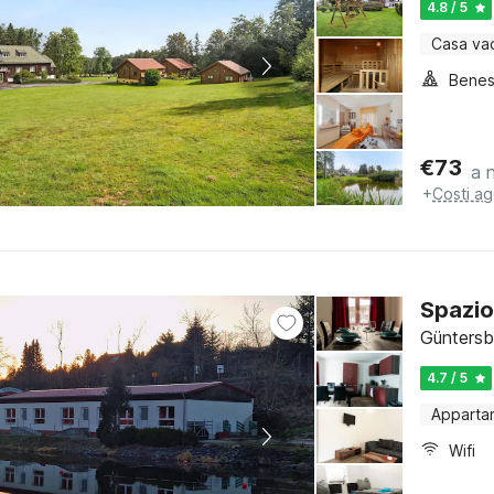
4.8 / 5
Casa va
Benes
€
73
a 
+
Costi ag
Spazio
Güntersb
4.7 / 5
Apparta
Wifi