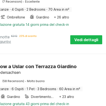
·
(7 Recensioni)
Eccellente
canze
·
4 Ospiti
·
2 Bedrooms
·
70 Area in m²
Ombrellone
Giardino
+ 26 altro
lazione gratuita 14 giorni prima del check-in
 notte
€
242
23% di sconto
Vedi dettagli
giuntivi
ow a Uslar con Terrazza Giardino
iedersachsen
·
(58 Recensioni)
Molto buono
canze
·
6 Ospiti
·
1 Pet
·
3 Bedrooms
·
60 Area in m²
Giardino
Divertimento per bambini
+ 23 altro
lazione gratuita 43 giorni prima del check-in