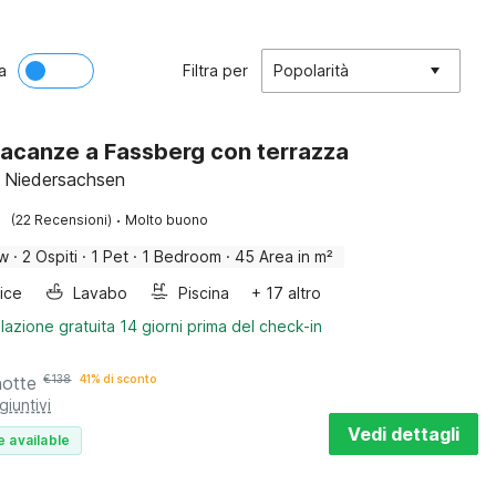
a
Filtra per
Popolarità
acanze a Fassberg con terrazza
 Niedersachsen
·
(22 Recensioni)
Molto buono
ow
·
2 Ospiti
·
1 Pet
·
1 Bedroom
·
45 Area in m²
rice
Lavabo
Piscina
+ 17 altro
lazione gratuita 14 giorni prima del check-in
notte
€
138
41% di sconto
giuntivi
Vedi dettagli
e available