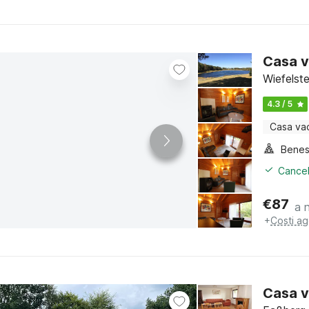
Casa v
Wiefelst
4.3 / 5
Casa va
Benes
Cancel
€
87
a 
+
Costi ag
Casa v