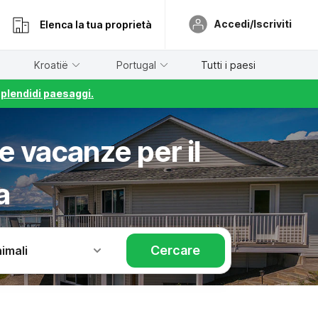
Accedi/Iscriviti
Elenca la tua proprietà
Kroatië
Portugal
Tutti i paesi
splendidi paesaggi.
e vacanze per il
a
Cercare
imali