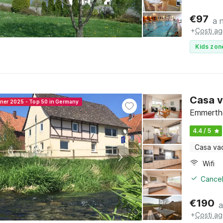
€
97
a 
+
Costi ag
Kids zon
Casa v
nner 2025 - Top 50 in Germany
Emmertha
4.4 / 5
Casa va
Wifi
Cancel
€
190
a
+
Costi ag