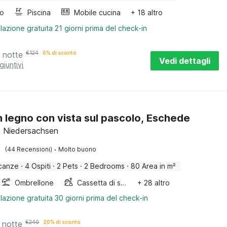
bo
Piscina
Mobile cucina
+ 18 altro
lazione gratuita 21 giorni prima del check-in
 notte
€
124
6% di sconto
Vedi dettagli
giuntivi
in legno con vista sul pascolo, Eschede
 Niedersachsen
·
(44 Recensioni)
Molto buono
canze
·
4 Ospiti
·
2 Pets
·
2 Bedrooms
·
80 Area in m²
Ombrellone
Cassetta di sabbia
+ 28 altro
lazione gratuita 30 giorni prima del check-in
 notte
€
240
20% di sconto