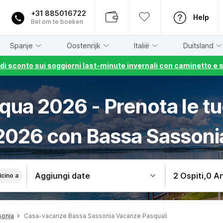
+31 885016722
Help
Bel om te boeken
Spanje
Oostenrijk
Italië
Duitsland
% di sconto sui soggiorni last-minute invernali con caminetto e 
ua 2026 - Prenota le tu
2026 con Bassa Sassoni
Aggiungi date
2 Ospiti
,
0 An
icino a
sonia
Casa-vacanze Bassa Sassonia Vacanze Pasquali