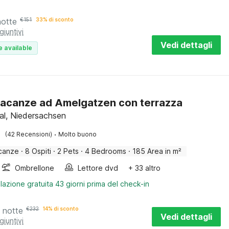
notte
€
151
33% di sconto
giuntivi
Vedi dettagli
e available
acanze ad Amelgatzen con terrazza
l, Niedersachsen
·
(42 Recensioni)
Molto buono
canze
·
8 Ospiti
·
2 Pets
·
4 Bedrooms
·
185 Area in m²
Ombrellone
Lettore dvd
+ 33 altro
lazione gratuita 43 giorni prima del check-in
 notte
€
232
14% di sconto
Vedi dettagli
giuntivi