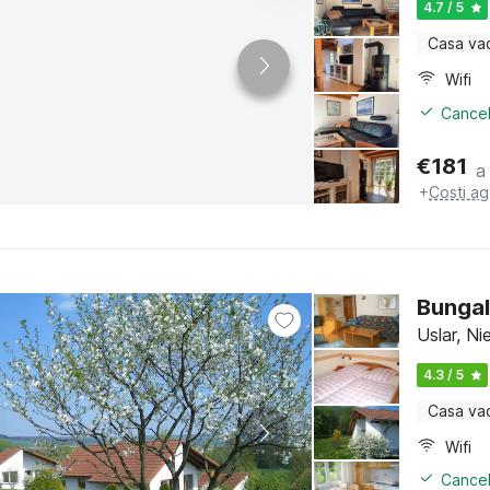
4.7 / 5
Casa va
Wifi
Cancel
€
181
a
+
Costi ag
Bungal
Uslar, N
4.3 / 5
Casa va
Wifi
Cancel