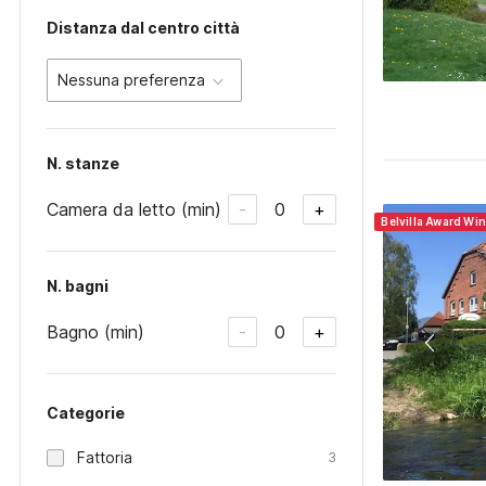
Distanza dal centro città
Nessuna preferenza
N. stanze
Camera da letto (min)
0
-
+
Belvilla Award Wi
N. bagni
Bagno (min)
0
-
+
Categorie
Fattoria
3