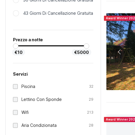
43 Giorni Di Cancellazione Gratuita
Award Winner 20
Prezzo a notte
€10
€5000
Servizi
Piscina
32
Lettino Con Sponde
29
Wifi
213
Award Winner 20
Aria Condizionata
28