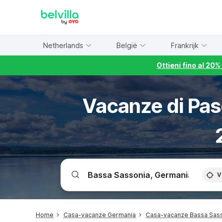
WIZARD MEMBER
Netherlands
België
Frankrijk
Ottieni fino al 20
Vacanze di Pasq
V
Home
Casa-vacanze Germania
Casa-vacanze Bassa Sas