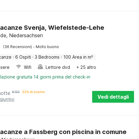
acanze Svenja, Wiefelstede-Lehe
ede, Niedersachsen
·
(36 Recensioni)
Molto buono
canze
·
6 Ospiti
·
3 Bedrooms
·
100 Area in m²
sere
Wifi
Lettore dvd
+ 25 altro
lazione gratuita 14 giorni prima del check-in
notte
€
133
32% di sconto
Vedi dettagli
giuntivi
acanze a Fassberg con piscina in comune