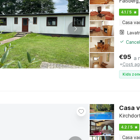
Faßberg,
4.1 / 5
Casa va
Lavat
Cancel
€
95
a 
+
Costi ag
Kids zon
Casa v
Kirchdor
4.2 / 5
Casa va