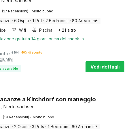
 Niedersachsen
·
(27 Recensioni)
Molto buono
canze
·
6 Ospiti
·
1 Pet
·
2 Bedrooms
·
80 Area in m²
rice
Wifi
Piscina
+ 21 altro
lazione gratuita 14 giorni prima del check-in
notte
€
164
40% di sconto
giuntivi
Vedi dettagli
e available
acanze a Kirchdorf con maneggio
f, Niedersachsen
·
(19 Recensioni)
Molto buono
canze
·
2 Ospiti
·
3 Pets
·
1 Bedroom
·
60 Area in m²