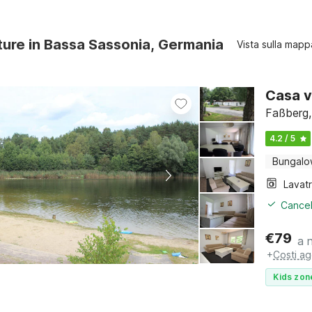
ture in Bassa Sassonia, Germania
Vista sulla mapp
Casa v
Faßberg,
4.2 / 5
Bungal
Lavat
Cancel
€
79
a 
+
Costi ag
Kids zon