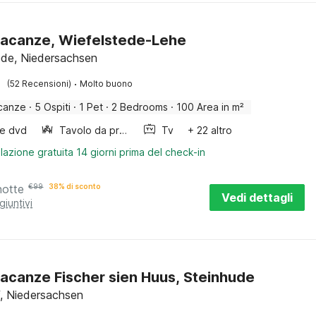
acanze, Wiefelstede-Lehe
ede, Niedersachsen
·
(52 Recensioni)
Molto buono
canze
·
5 Ospiti
·
1 Pet
·
2 Bedrooms
·
100 Area in m²
re dvd
Tavolo da pranzo
Tv
+ 22 altro
lazione gratuita 14 giorni prima del check-in
notte
€
99
38% di sconto
Vedi dettagli
giuntivi
acanze Fischer sien Huus, Steinhude
, Niedersachsen