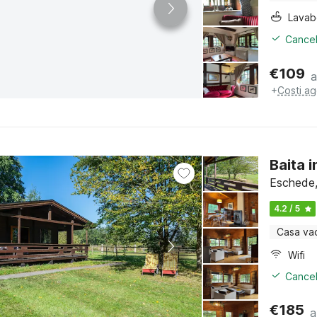
Lava
Cancel
€
109
a
+
Costi ag
Baita 
Eschede,
4.2 / 5
Casa va
Wifi
Cancel
€
185
a