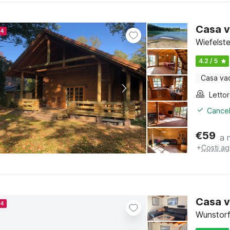
Casa v
24
Wiefelst
4.2 / 5
Casa va
Letto
Cancel
€
59
a 
+
Costi ag
Casa v
24
Wunstorf