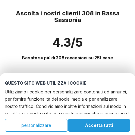
Ascolta i nostri clienti 308 in Bassa
Sassonia
4.3/5
Basato su più di 308 recensioni su 251 case
Le destinazioni più popolari per le
QUESTO SITO WEB UTILIZZA I COOKIE
vacanze
Utilizziamo i cookie per personalizzare contenuti ed annunci,
per fornire funzionalità dei social media e per analizzare il
Servizi più popolari per le vacanze in Bassa sassonia
nostro traffico. Condividiamo inoltre informazioni sul modo in
Casa vacanze a misura di bambino
cui utilizza il nostro sito con i nostri partner che si occupano di
Le migliori regioni con i migliori servizi per le vacanze
Casa vacanze con giardino
analisi dei dati web, pubblicità e social media, i quali
Casa vacanze a misura di bambino mecklenburgo-pomerania
personalizzare
Accetta tutti
Città con i migliori servizi per le vacanze
potrebbero combinarle con altre informazioni che ha fornito
Vacanza con il cane - Casa vacanze pet friendly
Casa vacanze a misura di bambino ostsee
Casa
Lista dei desideri
Prenotazioni
Account