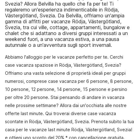
Svezia? Allora Belvilla ha quello che fa per te! Ti
regaleremo un'esperienza indimenticabile in Rödja,
Västergötland, Svezia. Da Belvilla, offriamo un'ampia
gamma di affitti per vacanze Rödja, Västergötland,
Svezia, tra cui ville, cottage, appartamenti, bungalow e
chalet che si adattano a diversi gruppi interessati a un
weekend fuori, a una vacanza estiva, a una pausa
autunnale o a un'avventura sugli sport invernali.
Abbiamo l'alloggio per le vacanze perfetto per te. Cerchi
case vacanza spaziose in Rödja, Västergötland, Svezia?
Offriamo una vasta selezione di proprietà ideali per gruppi
numerosi, comprese case vacanza per 6 persone, 8 persone,
10 persone, 12 persone, 14 persone, 15 persone e persino
per oltre 20 persone. Stai pensando di andare in vacanza
nelle prossime settimane? Allora dai un'occhiata alle nostre
offerte last minute. Qui troverai diverse case vacanza
scontate in Rödja, Västergötland, Svezia. Prenota subito la tua
casa per le vacanze last minute Rödja, Västergötland, Svezia!
e ottieni uno sconto del 20% * con cancellazione gratuita.