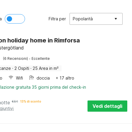
a
Filtra per
Popolarità
on holiday home in Rimforsa
stergötland
·
(6 Recensioni)
Eccellente
canze
·
2 Ospiti
·
25 Area in m²
bo
Wifi
doccia
+ 17 altro
lazione gratuita 35 giorni prima del check-in
notte
€
64
13% di sconto
Vedi dettagli
giuntivi