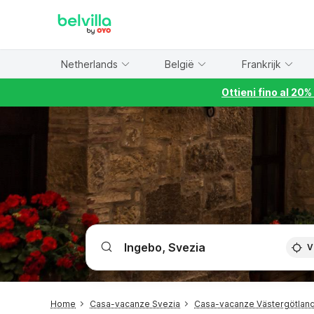
WIZARD MEMBER
Netherlands
België
Frankrijk
Ottieni fino al 20
V
Home
Casa-vacanze Svezia
Casa-vacanze Västergötlan