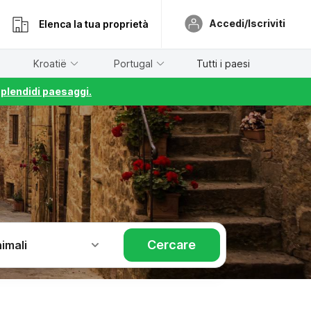
Accedi/Iscriviti
Elenca la tua proprietà
Kroatië
Portugal
Tutti i paesi
splendidi paesaggi.
Cercare
imali