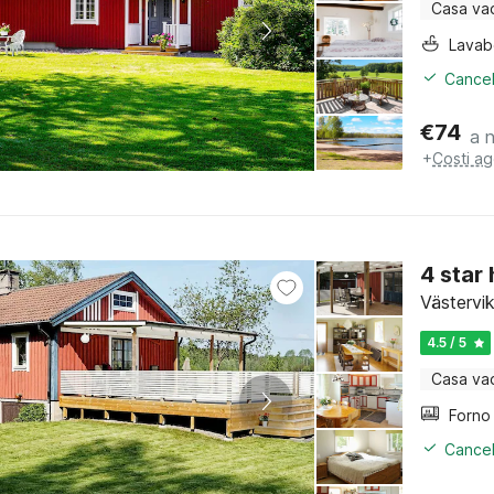
Casa va
Lava
Cancel
€
74
a 
+
Costi ag
4 star
Västervi
4.5 / 5
Casa va
Cancel