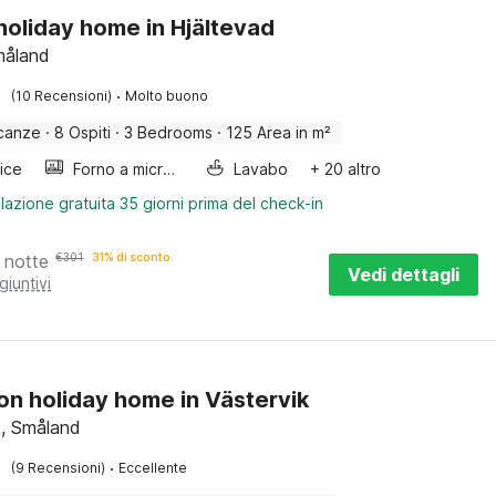
 holiday home in Hjältevad
måland
·
(10 Recensioni)
Molto buono
canze
·
8 Ospiti
·
3 Bedrooms
·
125 Area in m²
rice
Forno a microonde combinato
Lavabo
+ 20 altro
lazione gratuita 35 giorni prima del check-in
 notte
€
301
31% di sconto
Vedi dettagli
giuntivi
on holiday home in Västervik
k, Småland
·
(9 Recensioni)
Eccellente