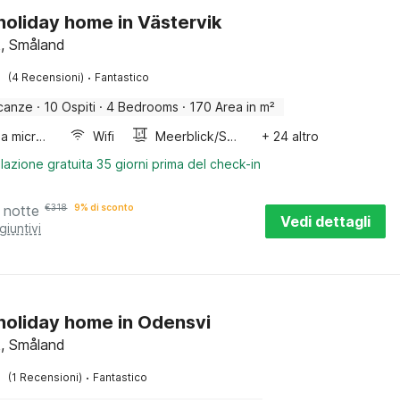
 holiday home in Västervik
k, Småland
·
(4 Recensioni)
Fantastico
canze
·
10 Ospiti
·
4 Bedrooms
·
170 Area in m²
Forno a microonde combinato
Wifi
Meerblick/Seeblick
+ 24 altro
lazione gratuita 35 giorni prima del check-in
 notte
€
318
9% di sconto
Vedi dettagli
giuntivi
 holiday home in Odensvi
k, Småland
·
(1 Recensioni)
Fantastico