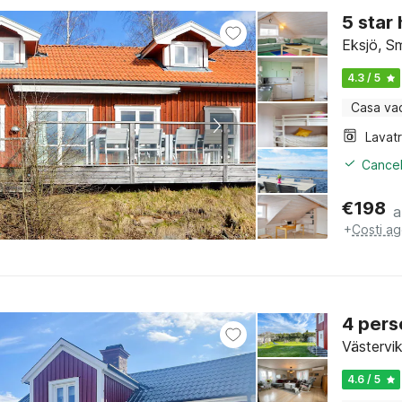
5 star
Eksjö, S
4.3 / 5
Casa va
Lavat
Cancel
€
198
a
+
Costi ag
4 pers
Västervi
4.6 / 5