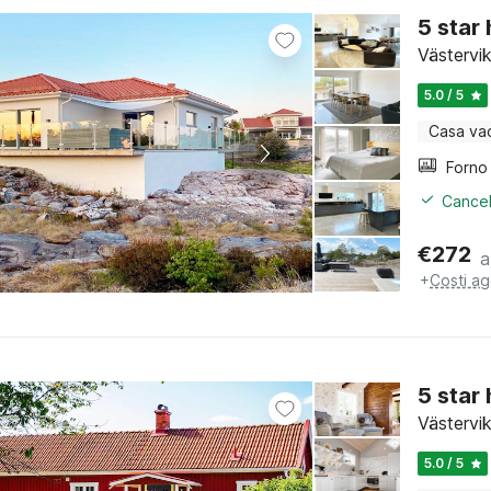
5 star
Västervi
5.0 / 5
Casa va
Cancel
€
272
a
+
Costi ag
5 star
Västervi
5.0 / 5