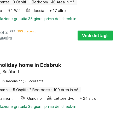
canze
·
3 Ospiti
·
1 Bedroom
·
48 Area in m²
bo
Wifi
doccia
+ 17 altro
lazione gratuita 35 giorni prima del check-in
notte
€
97
25% di sconto
Vedi dettagli
giuntivi
 holiday home in Edsbruk
k, Småland
·
(2 Recensioni)
Eccellente
canze
·
5 Ospiti
·
2 Bedrooms
·
100 Area in m²
Forno a microonde combinato
Giardino
Lettore dvd
+ 24 altro
lazione gratuita 35 giorni prima del check-in