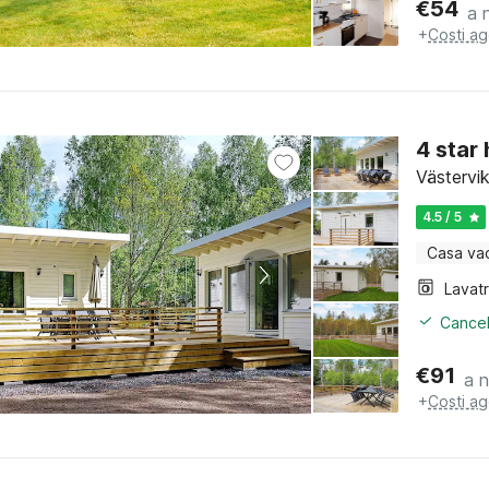
€
54
a 
+
Costi ag
4 star
Västervi
4.5 / 5
Casa va
Lavat
Cancel
€
91
a 
+
Costi ag