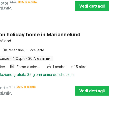
notte
€
136
33% di sconto
Vedi dettagli
giuntivi
on holiday home in Mariannelund
måland
·
(10 Recensioni)
Eccellente
canze
·
4 Ospiti
·
30 Area in m²
rice
Forno a microonde combinato
Lavabo
+ 15 altro
lazione gratuita 35 giorni prima del check-in
notte
€
112
20% di sconto
Vedi dettagli
giuntivi