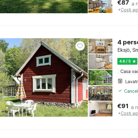
€
87
a 
+
Costi ag
4 pers
Eksjö, S
4.6 / 5
Casa va
Lavat
Cancel
€
91
a 
+
Costi ag