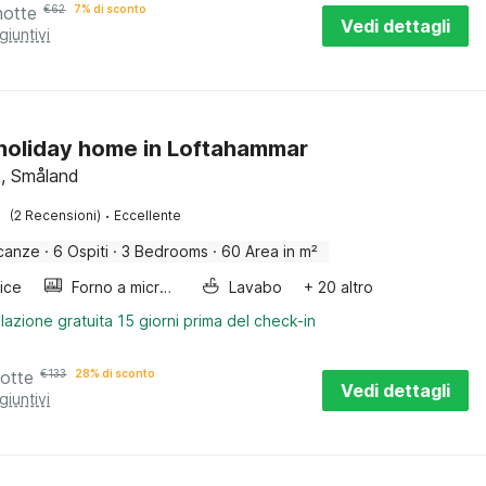
notte
€
62
7% di sconto
Vedi dettagli
giuntivi
 holiday home in Loftahammar
k, Småland
·
(2 Recensioni)
Eccellente
canze
·
6 Ospiti
·
3 Bedrooms
·
60 Area in m²
rice
Forno a microonde combinato
Lavabo
+ 20 altro
lazione gratuita 15 giorni prima del check-in
notte
€
133
28% di sconto
Vedi dettagli
giuntivi