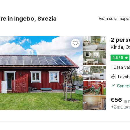
ure in Ingebo, Svezia
Vista sulla mapp
2 pers
Kinda, Ö
4.8 / 5
Casa va
Lava
Cancel
€
56
a 
+
Costi ag