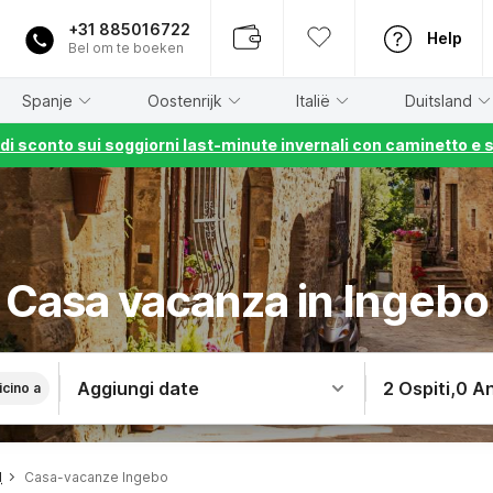
+31 885016722
Help
Bel om te boeken
Spanje
Oostenrijk
Italië
Duitsland
% di sconto sui soggiorni last-minute invernali con caminetto e 
Casa vacanza in Ingebo
Aggiungi date
2 Ospiti
,
0 An
icino a
d
Casa-vacanze Ingebo