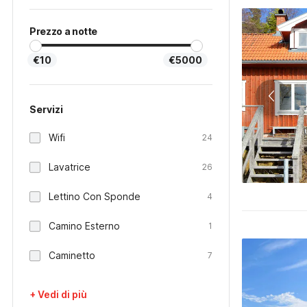
Prezzo a notte
€10
€5000
Servizi
Wifi
24
Lavatrice
26
Lettino Con Sponde
4
Camino Esterno
1
Caminetto
7
+ Vedi di più