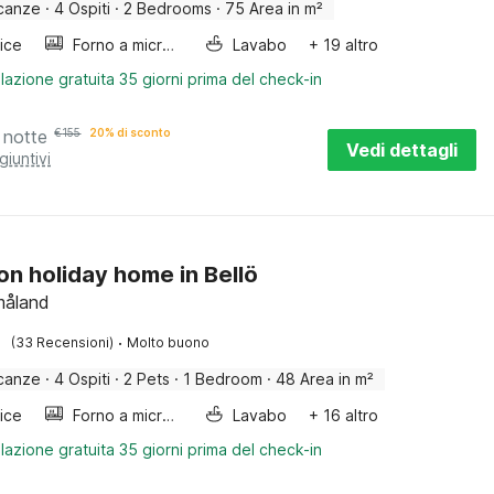
canze
·
4 Ospiti
·
2 Bedrooms
·
75 Area in m²
rice
Forno a microonde combinato
Lavabo
+ 19 altro
lazione gratuita 35 giorni prima del check-in
 notte
€
155
20% di sconto
Vedi dettagli
giuntivi
on holiday home in Bellö
måland
·
(33 Recensioni)
Molto buono
canze
·
4 Ospiti
·
2 Pets
·
1 Bedroom
·
48 Area in m²
rice
Forno a microonde combinato
Lavabo
+ 16 altro
lazione gratuita 35 giorni prima del check-in