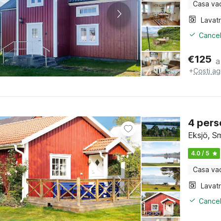
Casa va
Lavat
Cancel
€
125
a
+
Costi ag
4 pers
Eksjö, S
4.0 / 5
Casa va
Lavat
Cancel