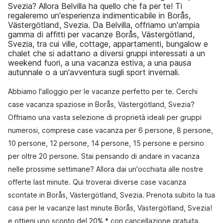
Svezia? Allora Belvilla ha quello che fa per te! Ti
regaleremo un'esperienza indimenticabile in Borås,
Västergötland, Svezia. Da Belvilla, offriamo un'ampia
gamma di affitti per vacanze Borås, Västergötland,
Svezia, tra cui ville, cottage, appartamenti, bungalow e
chalet che si adattano a diversi gruppi interessati a un
weekend fuori, a una vacanza estiva, a una pausa
autunnale o a un'avventura sugli sport invernali.
Abbiamo l'alloggio per le vacanze perfetto per te. Cerchi
case vacanza spaziose in Borås, Västergötland, Svezia?
Offriamo una vasta selezione di proprietà ideali per gruppi
numerosi, comprese case vacanza per 6 persone, 8 persone,
10 persone, 12 persone, 14 persone, 15 persone e persino
per oltre 20 persone. Stai pensando di andare in vacanza
nelle prossime settimane? Allora dai un'occhiata alle nostre
offerte last minute. Qui troverai diverse case vacanza
scontate in Borås, Västergötland, Svezia. Prenota subito la tua
casa per le vacanze last minute Borås, Västergötland, Svezia!
e ottieni uno sconto del 20% * con cancellazione gratuita.