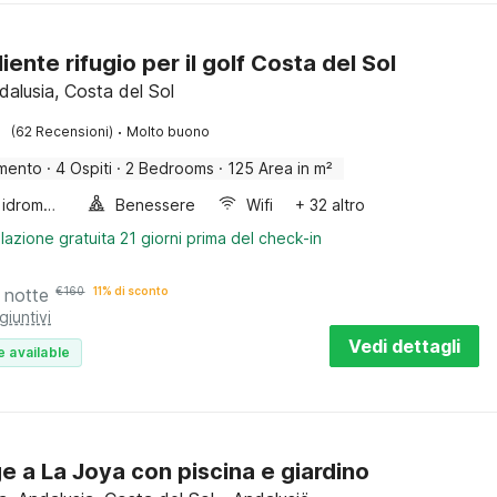
ente rifugio per il golf Costa del Sol
dalusia, Costa del Sol
·
(62 Recensioni)
Molto buono
mento
·
4 Ospiti
·
2 Bedrooms
·
125 Area in m²
Vasca idromassaggio
Benessere
Wifi
+ 32 altro
lazione gratuita 21 giorni prima del check-in
 notte
€
160
11% di sconto
giuntivi
Vedi dettagli
e available
e a La Joya con piscina e giardino