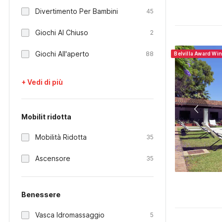
Divertimento Per Bambini
45
Giochi Al Chiuso
2
Giochi All'aperto
88
Belvilla Award Wi
+ Vedi di più
Mobilit ridotta
Mobilità Ridotta
35
Ascensore
35
Benessere
Vasca Idromassaggio
5