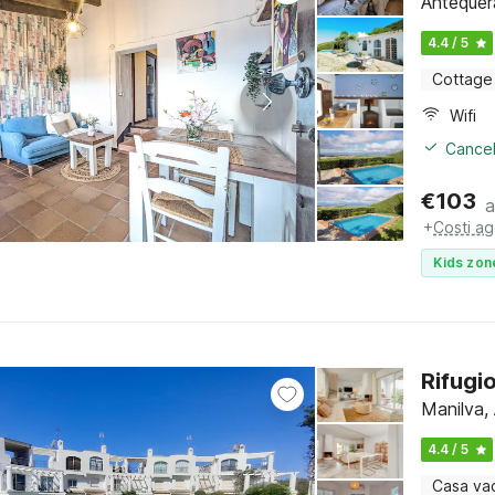
Antequera
4.4 / 5
Cottage
Wifi
Cancel
€
103
a
+
Costi ag
Kids zon
Rifugi
Manilva, 
4.4 / 5
Casa va