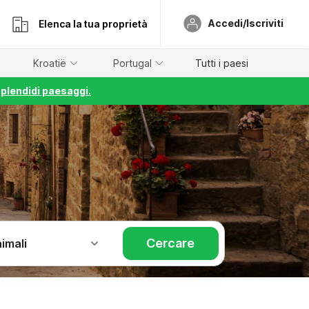
Accedi/Iscriviti
Elenca la tua proprietà
Kroatië
Portugal
Tutti i paesi
splendidi paesaggi.
Cercare
imali