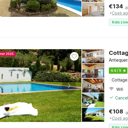
€
134
a
+
Costi ag
Kids zon
Cottag
nner 2025
Antequera
4.4 / 5
Cottage
Wifi
Cancel
€
108
a
+
Costi ag
Kids zon