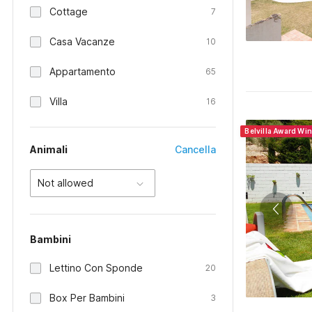
Cottage
7
Casa Vacanze
10
Appartamento
65
Villa
16
Belvilla Award Wi
Animali
Cancella
Not allowed
Bambini
Lettino Con Sponde
20
Box Per Bambini
3