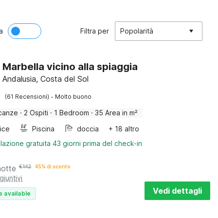
a
Filtra per
Popolarità
 Marbella vicino alla spiaggia
 Andalusia, Costa del Sol
·
(61 Recensioni)
Molto buono
canze
·
2 Ospiti
·
1 Bedroom
·
35 Area in m²
rice
Piscina
doccia
+ 18 altro
lazione gratuita 43 giorni prima del check-in
notte
€
142
45% di sconto
giuntivi
Vedi dettagli
e available