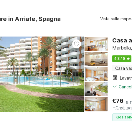
ure in Arriate, Spagna
Vista sulla mapp
Casa a
Marbella,
4.3 / 5
Casa va
Lavat
Cancel
€
76
a 
+
Costi ag
Kids zon