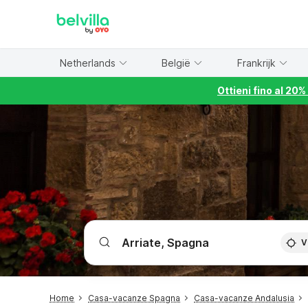
WIZARD MEMBER
Netherlands
België
Frankrijk
Ottieni fino al 20
V
Home
Casa-vacanze Spagna
Casa-vacanze Andalusia