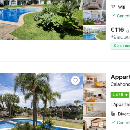
Wifi
Cancel
€
116
a
+
Costi ag
Kids zon
Appart
Calahond
4.4 / 5
Apparta
Cancel