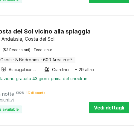
osta del Sol vicino alla spiaggia
 Andalusia, Costa del Sol
·
(53 Recensioni)
Eccellente
 Ospiti
·
8 Bedrooms
·
600 Area in m²
Asciugabiancheria
Giardino
+ 29 altro
lazione gratuita 43 giorni prima del check-in
a notte
€
928
1% di sconto
giuntivi
Vedi dettagli
e available