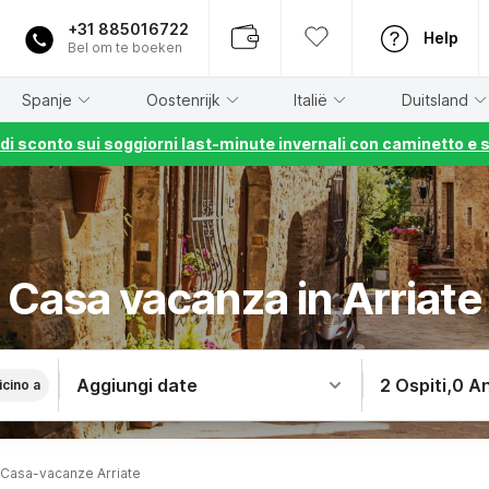
+31 885016722
Help
Bel om te boeken
Spanje
Oostenrijk
Italië
Duitsland
% di sconto sui soggiorni last-minute invernali con caminetto e 
Casa vacanza in Arriate
Aggiungi date
2 Ospiti
,
0 An
icino a
Casa-vacanze Arriate