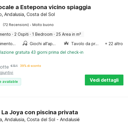
cale a Estepona vicino spiaggia
o, Andalusia, Costa del Sol
·
(72 Recensioni)
Molto buono
mento
·
2 Ospiti
·
1 Bedroom
·
25 Area in m²
Divertimento per bambini
Giochi all'aperto
Tavolo da pranzo
+ 22 altro
lazione gratuita 43 giorni prima del check-in
notte
€
154
39% di sconto
giuntivi
Vedi dettagli
e available
 La Joya con piscina privata
, Andalusia, Costa del Sol - Andalusië