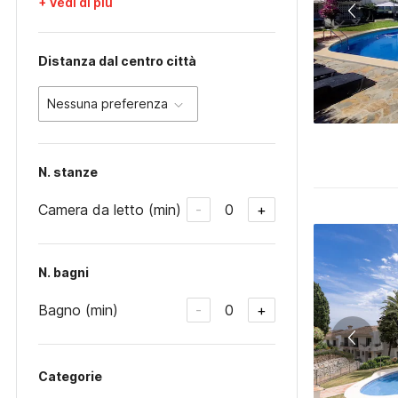
+ Vedi di più
Distanza dal centro città
Nessuna preferenza
N. stanze
Camera da letto (min)
0
-
+
N. bagni
Bagno (min)
0
-
+
Categorie