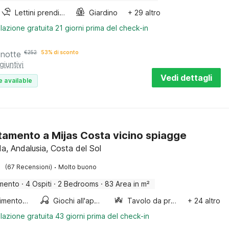
Lettini prendisole
Giardino
+ 29 altro
lazione gratuita 21 giorni prima del check-in
 notte
€
252
53% di sconto
giuntivi
Vedi dettagli
e available
amento a Mijas Costa vicino spiagge
a, Andalusia, Costa del Sol
·
(67 Recensioni)
Molto buono
mento
·
4 Ospiti
·
2 Bedrooms
·
83 Area in m²
Divertimento per bambini
Giochi all'aperto
Tavolo da pranzo
+ 24 altro
lazione gratuita 43 giorni prima del check-in