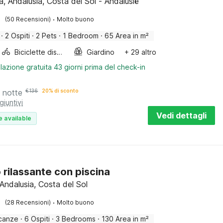
, Andalusia, Costa del Sol - Andalusië
·
(50 Recensioni)
Molto buono
·
2 Ospiti
·
2 Pets
·
1 Bedroom
·
65 Area in m²
Biciclette disponibili
Giardino
+ 29 altro
lazione gratuita 43 giorni prima del check-in
 notte
€
136
20% di sconto
giuntivi
Vedi dettagli
e available
o rilassante con piscina
Andalusia, Costa del Sol
·
(28 Recensioni)
Molto buono
canze
·
6 Ospiti
·
3 Bedrooms
·
130 Area in m²