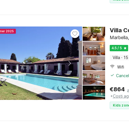
Villa C
nner 2025
Marbella,
4.5 / 5
Villa
·
15
Wifi
Cancel
€
864
+
Costi ag
Kids zon