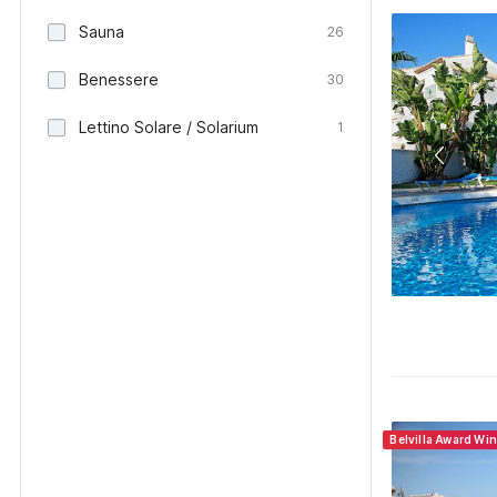
Sauna
26
Benessere
30
Lettino Solare / Solarium
1
Belvilla Award Wi