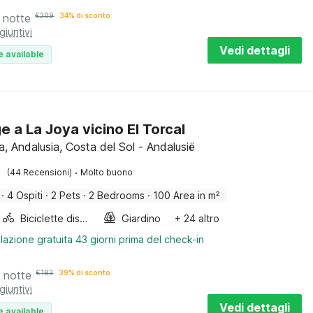
 notte
€
209
34% di sconto
giuntivi
Vedi dettagli
e available
e a La Joya vicino El Torcal
, Andalusia, Costa del Sol - Andalusië
·
(44 Recensioni)
Molto buono
·
4 Ospiti
·
2 Pets
·
2 Bedrooms
·
100 Area in m²
Biciclette disponibili
Giardino
+ 24 altro
lazione gratuita 43 giorni prima del check-in
 notte
€
183
39% di sconto
giuntivi
Vedi dettagli
e available