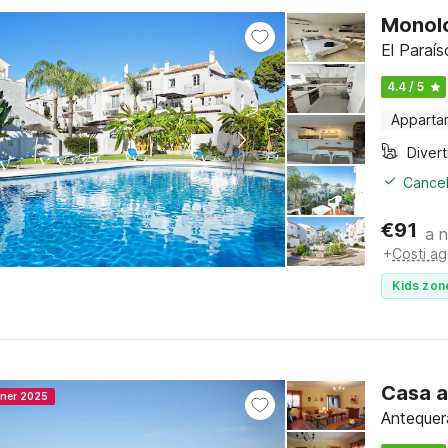
Monolo
El Paraís
4.4 / 5
Apparta
Cancel
€
91
a 
+
Costi ag
Kids zon
Casa a
nner 2025
Antequera