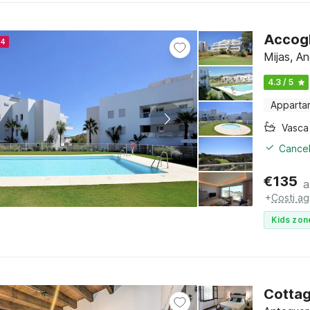
Accogli
24
Mijas, An
4.3 / 5
Apparta
Cancel
€
135
a
+
Costi ag
Kids zon
Cottag