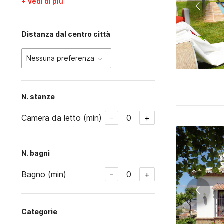
+ Vedi di più
Distanza dal centro città
Nessuna preferenza
N. stanze
Camera da letto (min)
0
-
+
N. bagni
Bagno (min)
0
-
+
Categorie