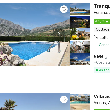
Tranqu
Periana, 
4.4 / 5
Cottage
Cancel
€
99
a 
+
Costi ag
Kids zon
Villa 
Arenas, A