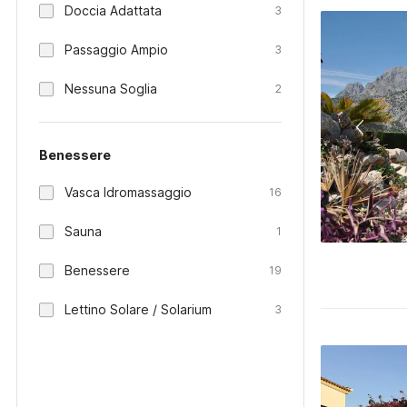
Doccia Adattata
3
Passaggio Ampio
3
Nessuna Soglia
2
Benessere
Vasca Idromassaggio
16
Sauna
1
Benessere
19
Lettino Solare / Solarium
3