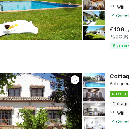
Wifi
Cancel
€
108
a
+
Costi ag
Kids zon
Cottag
Antequera
4.3 / 5
Cottage
Wifi
Cancel