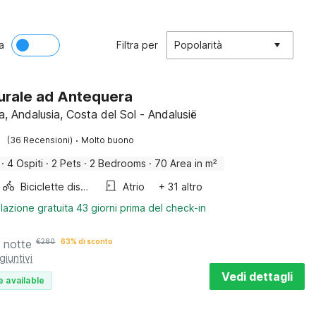
a
Filtra per
Popolarità
urale ad Antequera
, Andalusia, Costa del Sol - Andalusië
·
(36 Recensioni)
Molto buono
·
4 Ospiti
·
2 Pets
·
2 Bedrooms
·
70 Area in m²
Biciclette disponibili
Atrio
+ 31 altro
lazione gratuita 43 giorni prima del check-in
 notte
€
280
63% di sconto
giuntivi
Vedi dettagli
e available