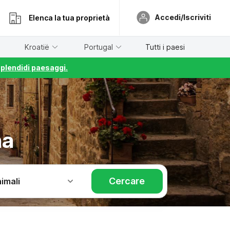
Accedi/Iscriviti
Elenca la tua proprietà
Kroatië
Portugal
Tutti i paesi
splendidi paesaggi.
na
Cercare
imali