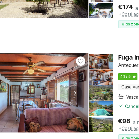
€
174
a
+
Costi ag
Kids zon
Fuga i
Antequera
4.1 / 5
Casa va
Cancel
€
98
a 
+
Costi ag
Kids zon