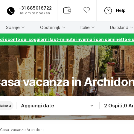
+31 885016722
Help
Bel om te boeken
Spanje
Oostenrijk
Italië
Duitsland
% di sconto sui soggiorni last-minute invernali con caminetto e 
asa vacanza in Archido
Aggiungi date
2 Ospiti
,
0 An
icino a
Casa-vacanze Archidona