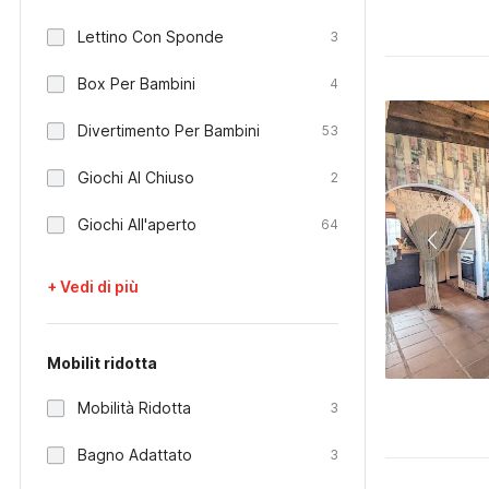
Lettino Con Sponde
3
Box Per Bambini
4
Divertimento Per Bambini
53
Giochi Al Chiuso
2
Giochi All'aperto
64
+ Vedi di più
Mobilit ridotta
Mobilità Ridotta
3
Bagno Adattato
3