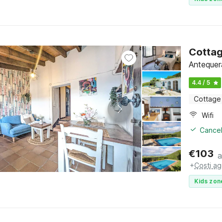
Cottag
Antequera
4.4 / 5
Cottage
Wifi
Cancel
€
103
a
+
Costi ag
Kids zon