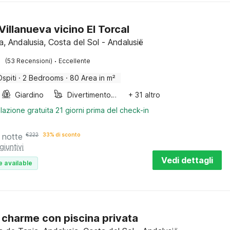
 Villanueva vicino El Torcal
, Andalusia, Costa del Sol - Andalusië
·
(53 Recensioni)
Eccellente
Ospiti
·
2 Bedrooms
·
80 Area in m²
Giardino
Divertimento per bambini
+ 31 altro
lazione gratuita 21 giorni prima del check-in
 notte
€
222
33% di sconto
giuntivi
Vedi dettagli
e available
di charme con piscina privata