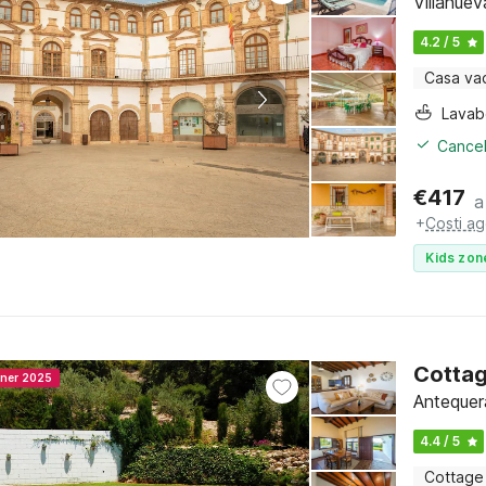
Villanuev
4.2 / 5
Casa va
Lava
Cancel
€
417
a
+
Costi ag
Kids zon
Cottag
nner 2025
Antequera
4.4 / 5
Cottage