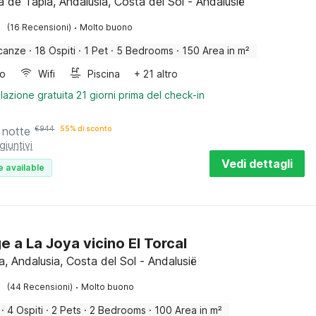
a de Tapia, Andalusia, Costa del Sol - Andalusië
·
(16 Recensioni)
Molto buono
canze
·
18 Ospiti
·
1 Pet
·
5 Bedrooms
·
150 Area in m²
bo
Wifi
Piscina
+ 21 altro
lazione gratuita 21 giorni prima del check-in
 notte
€
944
55% di sconto
giuntivi
Vedi dettagli
e available
e a La Joya vicino El Torcal
, Andalusia, Costa del Sol - Andalusië
·
(44 Recensioni)
Molto buono
·
4 Ospiti
·
2 Pets
·
2 Bedrooms
·
100 Area in m²