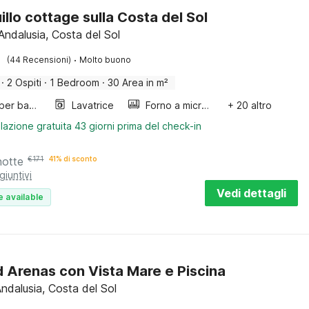
illo cottage sulla Costa del Sol
Andalusia, Costa del Sol
·
(44 Recensioni)
Molto buono
·
2 Ospiti
·
1 Bedroom
·
30 Area in m²
Letto per bambini
Lavatrice
Forno a microonde combinato
+ 20 altro
lazione gratuita 43 giorni prima del check-in
notte
€
171
41% di sconto
giuntivi
Vedi dettagli
e available
ad Arenas con Vista Mare e Piscina
ndalusia, Costa del Sol