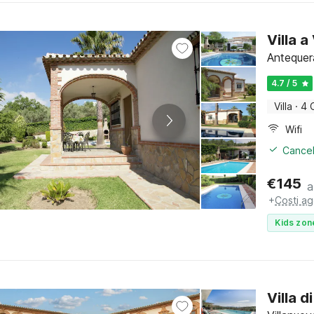
Villa a
Antequera
4.7 / 5
Villa
·
4 
Wifi
Cancel
€
145
a
+
Costi ag
Kids zon
Villa 