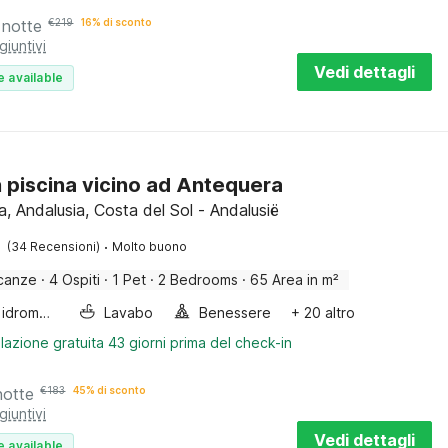
 notte
€
219
16% di sconto
giuntivi
Vedi dettagli
e available
n piscina vicino ad Antequera
, Andalusia, Costa del Sol - Andalusië
·
(34 Recensioni)
Molto buono
canze
·
4 Ospiti
·
1 Pet
·
2 Bedrooms
·
65 Area in m²
Vasca idromassaggio
Lavabo
Benessere
+ 20 altro
lazione gratuita 43 giorni prima del check-in
notte
€
183
45% di sconto
giuntivi
Vedi dettagli
e available