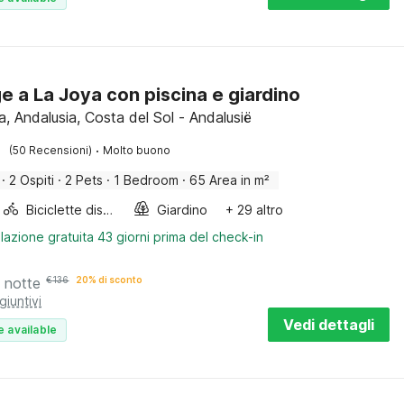
e a La Joya con piscina e giardino
, Andalusia, Costa del Sol - Andalusië
·
(50 Recensioni)
Molto buono
·
2 Ospiti
·
2 Pets
·
1 Bedroom
·
65 Area in m²
Biciclette disponibili
Giardino
+ 29 altro
lazione gratuita 43 giorni prima del check-in
 notte
€
136
20% di sconto
giuntivi
Vedi dettagli
e available