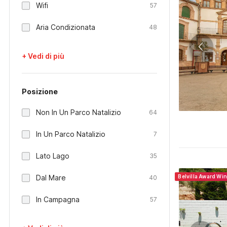
Wifi
57
Aria Condizionata
48
+ Vedi di più
Posizione
Non In Un Parco Natalizio
64
In Un Parco Natalizio
7
Lato Lago
35
Dal Mare
Belvilla Award Wi
40
In Campagna
57