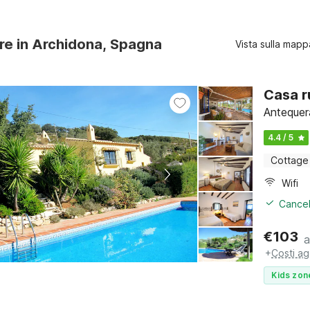
ure in Archidona, Spagna
Vista sulla mapp
Casa r
Antequera
4.4 / 5
Cottage
Wifi
Cancel
€
103
a
+
Costi ag
Kids zon