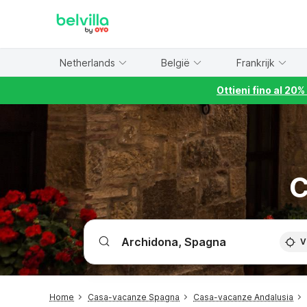
WIZARD MEMBER
Netherlands
België
Frankrijk
Ottieni fino al 20
C
V
Home
Casa-vacanze Spagna
Casa-vacanze Andalusia