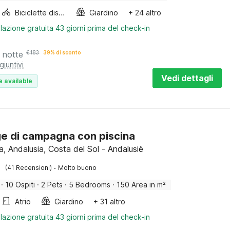
Biciclette disponibili
Giardino
+ 24 altro
lazione gratuita 43 giorni prima del check-in
 notte
€
183
39% di sconto
giuntivi
Vedi dettagli
e available
e di campagna con piscina
, Andalusia, Costa del Sol - Andalusië
·
(41 Recensioni)
Molto buono
·
10 Ospiti
·
2 Pets
·
5 Bedrooms
·
150 Area in m²
Atrio
Giardino
+ 31 altro
lazione gratuita 43 giorni prima del check-in