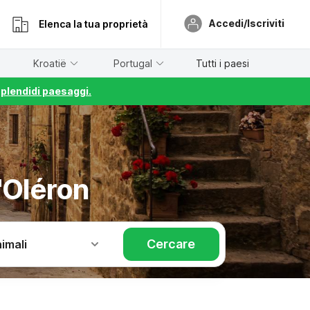
Accedi/Iscriviti
Elenca la tua proprietà
Kroatië
Portugal
Tutti i paesi
splendidi paesaggi.
'Oléron
Cercare
imali