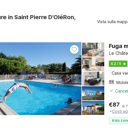
ure in Saint Pierre D'OléRon,
Vista sulla mapp
Fuga m
Le Châte
4.2 / 5
Casa va
Mobil
Cancel
€
87
a 
+
Costi ag
Kids zon