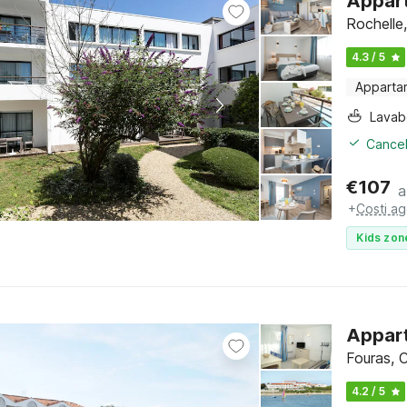
Appart
Rochelle
4.3 / 5
Apparta
Lava
Cancel
€
107
a
+
Costi ag
Kids zon
Appart
Fouras, 
4.2 / 5