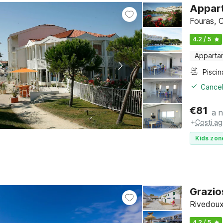
Appart
Fouras, 
4.2 / 5
Apparta
Piscin
Cancel
€
81
a 
+
Costi ag
Kids zon
Grazio
Rivedoux
4.2 / 5