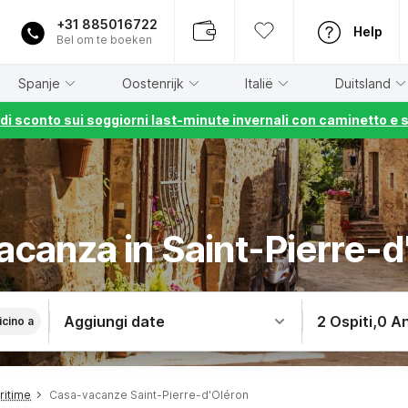
+31 885016722
Help
Bel om te boeken
Spanje
Oostenrijk
Italië
Duitsland
% di sconto sui soggiorni last-minute invernali con caminetto e 
acanza in Saint-Pierre-d
Aggiungi date
2 Ospiti
,
0 An
icino a
ritime
Casa-vacanze Saint-Pierre-d'Oléron