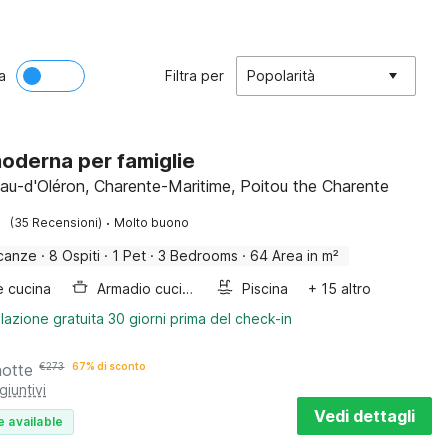
a
Filtra per
Popolarità
oderna per famiglie
au-d'Oléron, Charente-Maritime, Poitou the Charente
·
(35 Recensioni)
Molto buono
canze
·
8 Ospiti
·
1 Pet
·
3 Bedrooms
·
64 Area in m²
e cucina
Armadio cucina
Piscina
+ 15 altro
lazione gratuita 30 giorni prima del check-in
notte
€
273
67% di sconto
giuntivi
Vedi dettagli
e available