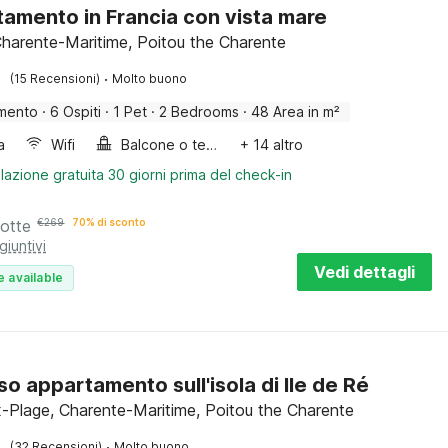
amento in Francia con vista mare
Charente-Maritime, Poitou the Charente
·
(15 Recensioni)
Molto buono
mento
·
6 Ospiti
·
1 Pet
·
2 Bedrooms
·
48 Area in m²
a
Wifi
Balcone o terrazza
+ 14 altro
lazione gratuita 30 giorni prima del check-in
notte
€
269
70% di sconto
giuntivi
Vedi dettagli
e available
so appartamento sull'isola di Ile de Ré
-Plage, Charente-Maritime, Poitou the Charente
·
(32 Recensioni)
Molto buono