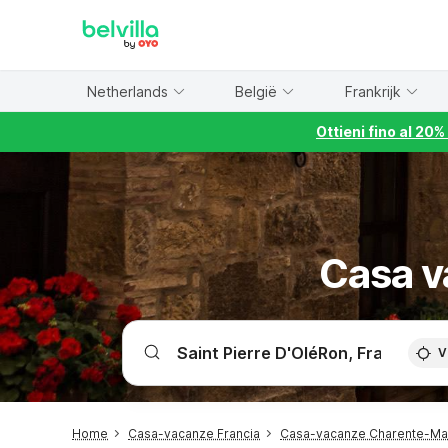
WIZARD MEMBER
Netherlands
België
Frankrijk
Ottieni fino al 20
Casa v
V
Home
Casa-vacanze Francia
Casa-vacanze Charente-Ma