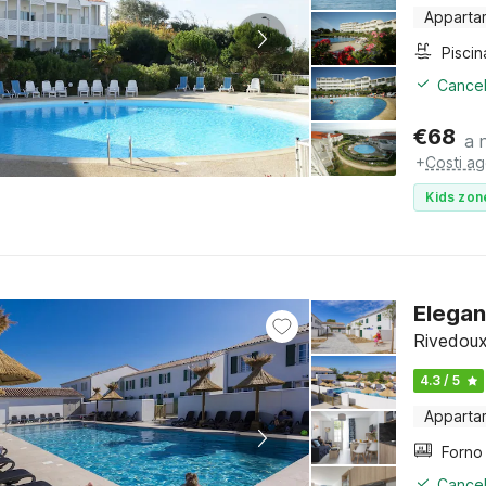
Apparta
Piscin
Cancel
€
68
a 
+
Costi ag
Kids zon
Elegan
Rivedoux
4.3 / 5
Apparta
Cancel