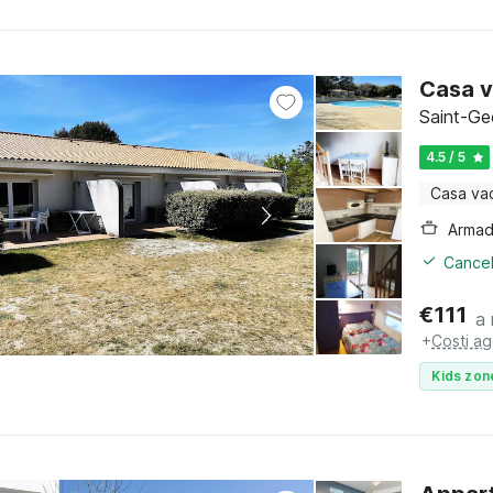
Casa v
Saint-Ge
4.5 / 5
Casa va
Cancel
€
111
a 
+
Costi ag
Kids zon