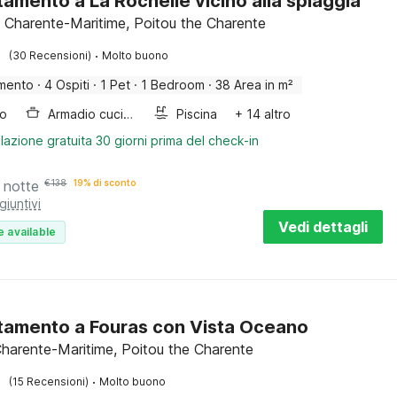
amento a La Rochelle vicino alla spiaggia
, Charente-Maritime, Poitou the Charente
·
(30 Recensioni)
Molto buono
mento
·
4 Ospiti
·
1 Pet
·
1 Bedroom
·
38 Area in m²
bo
Armadio cucina
Piscina
+ 14 altro
lazione gratuita 30 giorni prima del check-in
 notte
€
138
19% di sconto
giuntivi
Vedi dettagli
e available
amento a Fouras con Vista Oceano
Charente-Maritime, Poitou the Charente
·
(15 Recensioni)
Molto buono