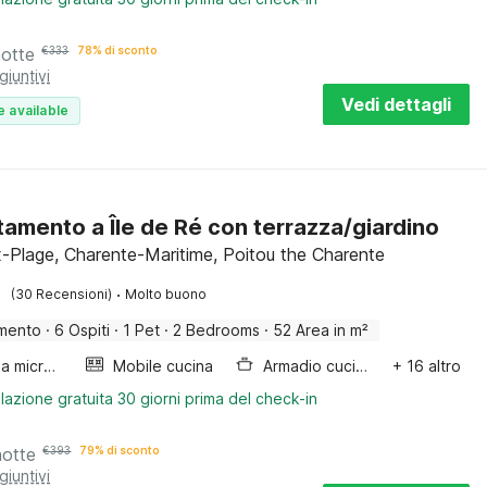
notte
€
333
78% di sconto
giuntivi
Vedi dettagli
e available
amento a Île de Ré con terrazza/giardino
-Plage, Charente-Maritime, Poitou the Charente
·
(30 Recensioni)
Molto buono
mento
·
6 Ospiti
·
1 Pet
·
2 Bedrooms
·
52 Area in m²
Forno a microonde combinato
Mobile cucina
Armadio cucina
+ 16 altro
lazione gratuita 30 giorni prima del check-in
notte
€
393
79% di sconto
giuntivi