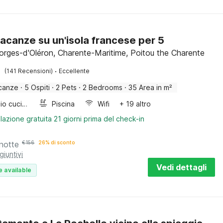
acanze su un'isola francese per 5
orges-d'Oléron, Charente-Maritime, Poitou the Charente
·
(141 Recensioni)
Eccellente
canze
·
5 Ospiti
·
2 Pets
·
2 Bedrooms
·
35 Area in m²
Armadio cucina
Piscina
Wifi
+ 19 altro
lazione gratuita 21 giorni prima del check-in
notte
€
156
26% di sconto
giuntivi
Vedi dettagli
e available