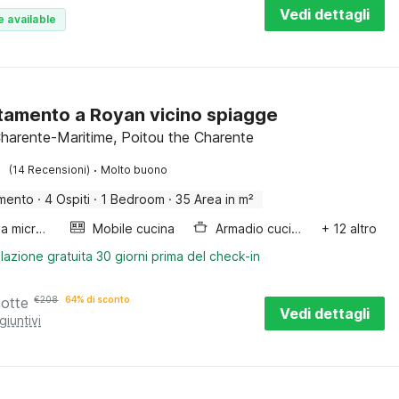
Vedi dettagli
e available
amento a Royan vicino spiagge
harente-Maritime, Poitou the Charente
·
(14 Recensioni)
Molto buono
mento
·
4 Ospiti
·
1 Bedroom
·
35 Area in m²
Forno a microonde combinato
Mobile cucina
Armadio cucina
+ 12 altro
lazione gratuita 30 giorni prima del check-in
notte
€
208
64% di sconto
Vedi dettagli
giuntivi