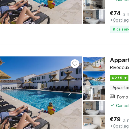
€
74
a 
+
Costi ag
Kids zon
Appart
Rivedoux
4.2 / 5
Apparta
Cancel
€
79
a 
+
Costi ag