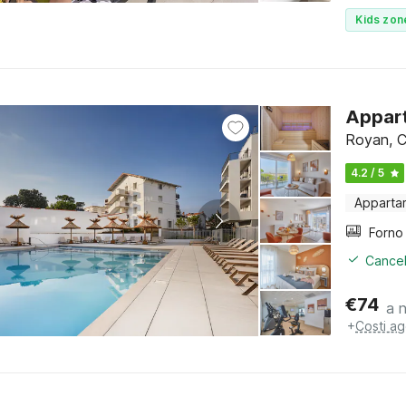
Kids zon
Appart
Royan, C
4.2 / 5
Apparta
Cancel
€
74
a 
+
Costi ag