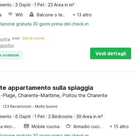
mento
·
3 Ospiti
·
1 Pet
·
23 Area in m²
a
Wifi
Balcone o terrazza
+ 13 altro
lazione gratuita 30 giorni prima del check-in
notte
€
163
58% di sconto
giuntivi
Vedi dettagli
e available
te appartamento sulla spiaggia
-Plage, Charente-Maritime, Poitou the Charente
·
(33 Recensioni)
Molto buono
mento
·
6 Ospiti
·
1 Pet
·
2 Bedrooms
·
39 Area in m²
Forno a microonde combinato
Mobile cucina
Armadio cucina
+ 15 altro
lazione gratuita 30 giorni prima del check-in