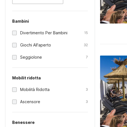
Bambini
Divertimento Per Bambini
15
Giochi All'aperto
32
Seggiolone
7
Mobilit ridotta
Mobilità Ridotta
3
Ascensore
3
Benessere