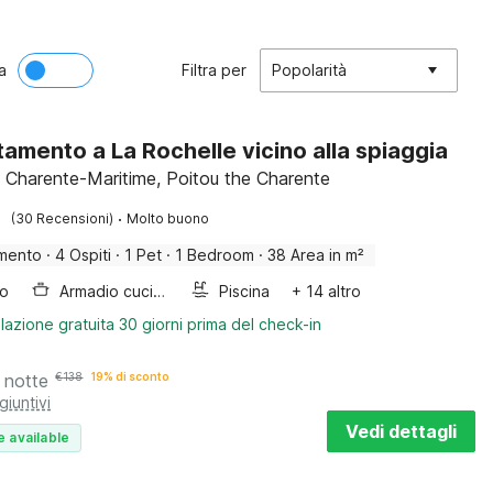
a
Filtra per
Popolarità
amento a La Rochelle vicino alla spiaggia
, Charente-Maritime, Poitou the Charente
·
(30 Recensioni)
Molto buono
mento
·
4 Ospiti
·
1 Pet
·
1 Bedroom
·
38 Area in m²
bo
Armadio cucina
Piscina
+ 14 altro
lazione gratuita 30 giorni prima del check-in
 notte
€
138
19% di sconto
giuntivi
Vedi dettagli
e available