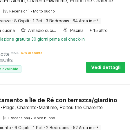
au-d'Oléron, Charente-Maritime, Poitou the Charente
·
(35 Recensioni)
Molto buono
canze
·
8 Ospiti
·
1 Pet
·
3 Bedrooms
·
64 Area in m²
e cucina
Armadio cucina
Piscina
+ 15 altro
lazione gratuita 30 giorni prima del check-in
notte
€
273
67% di sconto
giuntivi
Vedi dettagli
e available
amento a Île de Ré con terrazza/giardino
-Plage, Charente-Maritime, Poitou the Charente
·
(30 Recensioni)
Molto buono
mento
·
6 Ospiti
·
1 Pet
·
2 Bedrooms
·
52 Area in m²