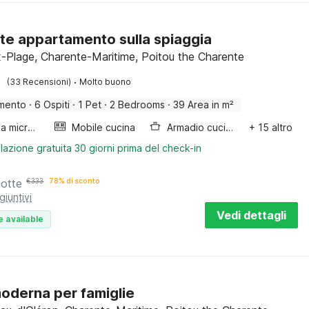
te appartamento sulla spiaggia
-Plage, Charente-Maritime, Poitou the Charente
·
(33 Recensioni)
Molto buono
mento
·
6 Ospiti
·
1 Pet
·
2 Bedrooms
·
39 Area in m²
Forno a microonde combinato
Mobile cucina
Armadio cucina
+ 15 altro
lazione gratuita 30 giorni prima del check-in
notte
€
333
78% di sconto
giuntivi
Vedi dettagli
e available
oderna per famiglie