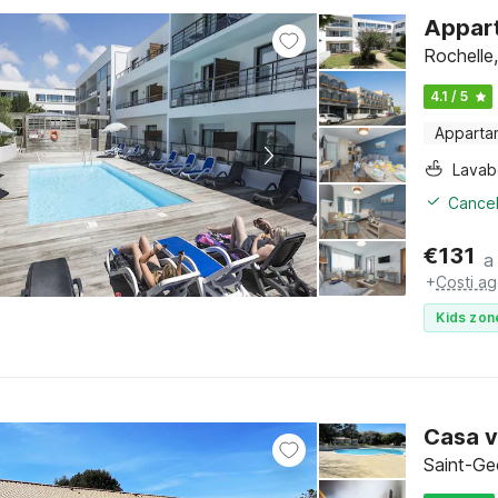
Appart
Rochelle
4.1 / 5
Apparta
Lava
Cancel
€
131
a
+
Costi ag
Kids zon
Casa v
Saint-Ge