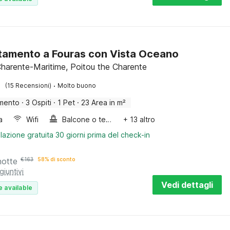
amento a Fouras con Vista Oceano
Charente-Maritime, Poitou the Charente
·
(15 Recensioni)
Molto buono
mento
·
3 Ospiti
·
1 Pet
·
23 Area in m²
a
Wifi
Balcone o terrazza
+ 13 altro
lazione gratuita 30 giorni prima del check-in
notte
€
163
58% di sconto
giuntivi
Vedi dettagli
e available