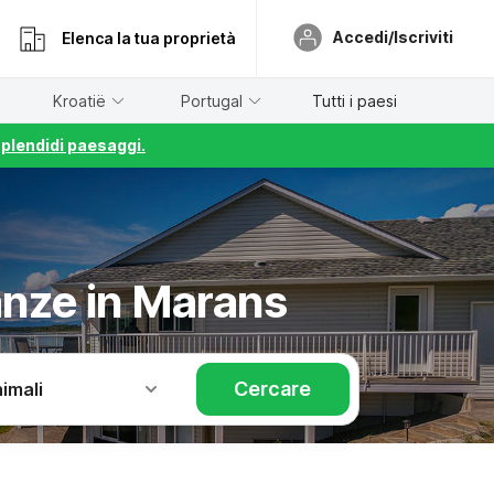
Accedi/Iscriviti
Elenca la tua proprietà
Kroatië
Portugal
Tutti i paesi
splendidi paesaggi.
anze in Marans
Cercare
imali