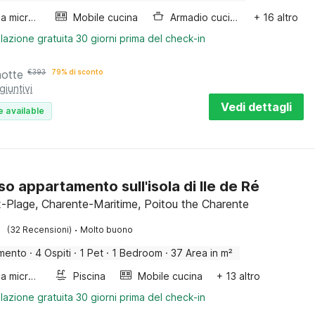
Forno a microonde combinato
Mobile cucina
Armadio cucina
+ 16 altro
lazione gratuita 30 giorni prima del check-in
notte
€
393
79% di sconto
giuntivi
Vedi dettagli
e available
so appartamento sull'isola di Ile de Ré
-Plage, Charente-Maritime, Poitou the Charente
·
(32 Recensioni)
Molto buono
mento
·
4 Ospiti
·
1 Pet
·
1 Bedroom
·
37 Area in m²
Forno a microonde combinato
Piscina
Mobile cucina
+ 13 altro
lazione gratuita 30 giorni prima del check-in