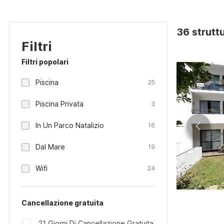
36 strutt
Filtri
Filtri popolari
Piscina
25
Piscina Privata
3
In Un Parco Natalizio
16
Dal Mare
19
Wifi
24
Cancellazione gratuita
21 Giorni Di Cancellazione Gratuita