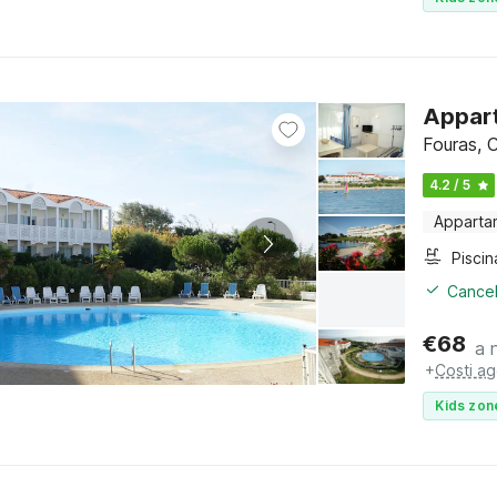
Appart
Fouras, 
4.2 / 5
Apparta
Piscin
Cancel
€
68
a 
+
Costi ag
Kids zon