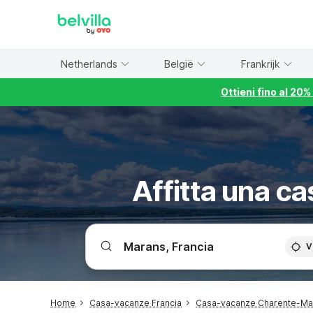
WIZARD MEMBER
Netherlands
België
Frankrijk
Ottieni fino al 20
Affitta una c
V
Home
Casa-vacanze Francia
Casa-vacanze Charente-Ma