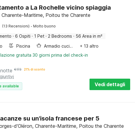
amento a La Rochelle vicino spiaggia
, Charente-Maritime, Poitou the Charente
·
(13 Recensioni)
Molto buono
mento
·
6 Ospiti
·
1 Pet
·
2 Bedrooms
·
56 Area in m²
bo
Piscina
Armadio cucina
+ 13 altro
lazione gratuita 30 giorni prima del check-in
 notte
€
173
21% di sconto
giuntivi
Vedi dettagli
e available
acanze su un'isola francese per 5
orges-d'Oléron, Charente-Maritime, Poitou the Charente