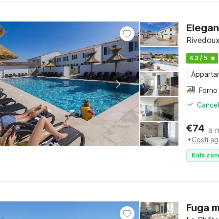
Elegan
Rivedoux
4.3 / 5
Apparta
Cancel
€
74
a 
+
Costi ag
Kids zon
Fuga m