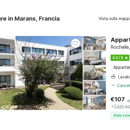
ure in Marans, Francia
Vista sulla mapp
Appart
Rochelle
4.3 / 5
Apparta
Lava
Cancel
€
107
a
+
Costi ag
Kids zon