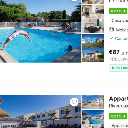
Le Châte
4.2 / 5
Casa va
Mobil
Cancel
€
87
a 
+
Costi ag
Kids zon
Appart
Rivedoux
4.2 / 5
Apparta