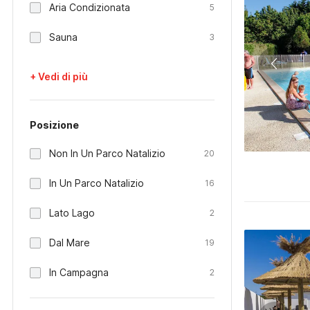
Aria Condizionata
5
Sauna
3
+ Vedi di più
Posizione
Non In Un Parco Natalizio
20
In Un Parco Natalizio
16
Lato Lago
2
Dal Mare
19
In Campagna
2