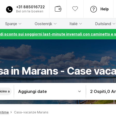
+31 885016722
Help
Bel om te boeken
Spanje
Oostenrijk
Italië
Duitsland
% di sconto sui soggiorni last-minute invernali con caminetto e 
asa in Marans - Case vac
Aggiungi date
2 Ospiti
,
0 An
icino a
ritime
Casa-vacanze Marans