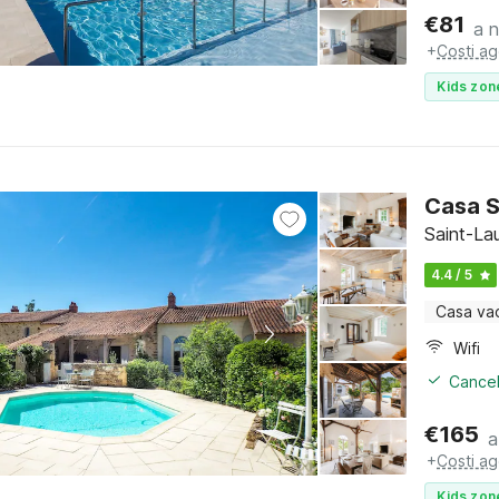
€
81
a 
+
Costi ag
Kids zon
Casa S
Saint-Lau
4.4 / 5
Casa va
Wifi
Cancel
€
165
a
+
Costi ag
Kids zon