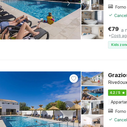
Cancel
€
79
a 
+
Costi ag
Kids zon
Grazio
Rivedoux
4.2 / 5
Apparta
Cancel