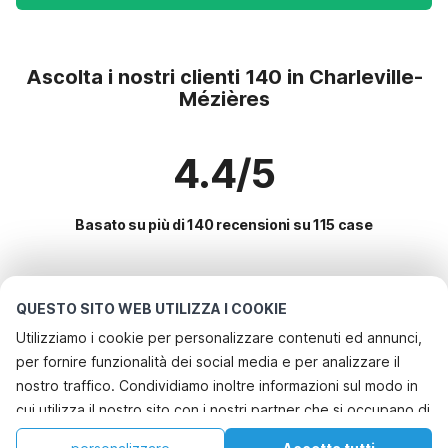
Ascolta i nostri clienti 140 in Charleville-
Mézières
4.4/5
Basato su più di 140 recensioni su 115 case
Le destinazioni più popolari per le
QUESTO SITO WEB UTILIZZA I COOKIE
vacanze
Utilizziamo i cookie per personalizzare contenuti ed annunci,
per fornire funzionalità dei social media e per analizzare il
Città con i migliori servizi per le vacanze
nostro traffico. Condividiamo inoltre informazioni sul modo in
Casa vacanze con barbecue charleville-mezieres
cui utilizza il nostro sito con i nostri partner che si occupano di
Servizi più popolari per le vacanze in Charleville-mezieres
Casa vacanze a misura di bambino charleville-mezieres
analisi dei dati web, pubblicità e social media, i quali
Casa vacanze con barbecue