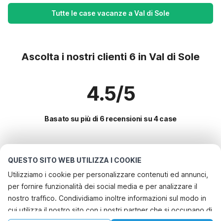
Tutte le case vacanze a Val di Sole
Ascolta i nostri clienti 6 in Val di Sole
4.5/5
Basato su più di 6 recensioni su 4 case
Le destinazioni più popolari per le
QUESTO SITO WEB UTILIZZA I COOKIE
vacanze
Utilizziamo i cookie per personalizzare contenuti ed annunci,
per fornire funzionalità dei social media e per analizzare il
Servizi più popolari per le vacanze in Val di sole
nostro traffico. Condividiamo inoltre informazioni sul modo in
Appartamenti per vacanze
cui utilizza il nostro sito con i nostri partner che si occupano di
Le migliori regioni con i migliori servizi per le vacanze
Casa vacanze in un'area sciistica